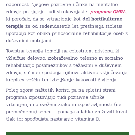
odpornost. Njegove pozitivne učinke na mentalno
zdravje potrjujejo tudi strokovnjaki s
programa OMRA
,
ki poročajo, da se vrtnarjenje kot
del hortikulturne
terapije
že od sedemdesetih let prejšnjega stoletja
uporablja kot oblika psihosocialne rehabilitacije oseb z
duševnimi motnjami.
Tovrstna terapija temelji na celostnem pristopu, ki
vključuje delovno, izobraževalno, telesno in socialno
rehabilitacijo posameznikov s težavami v duševnem
zdravju, s čimer spodbuja njihovo aktivno vključevanje,
krepitev veščin ter izboljšanje kakovosti življenja.
Poleg zgoraj naštetih koristi pa na spletni strani
programa izpostavljajo tudi pozitivne učinke
vrtnarjenja na svežem zraku in izpostavljenosti (ne
premočnemu) soncu – pomagata lahko zniževati krvni
tlak ter spodbujata nastajanje vitamina D.