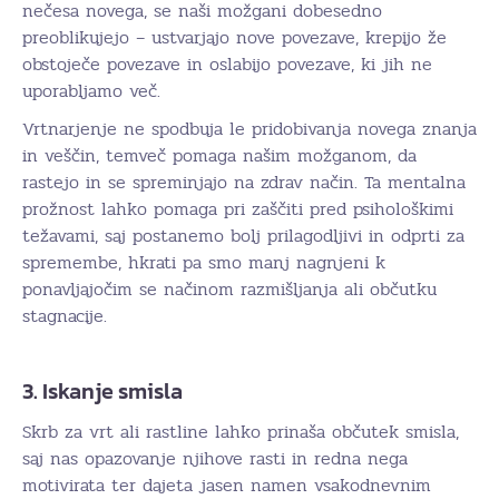
nečesa novega, se naši možgani dobesedno
preoblikujejo – ustvarjajo nove povezave, krepijo že
obstoječe povezave in oslabijo povezave, ki jih ne
uporabljamo več.
Vrtnarjenje ne spodbuja le pridobivanja novega znanja
in veščin, temveč pomaga našim možganom, da
rastejo in se spreminjajo na zdrav način. Ta mentalna
prožnost lahko pomaga pri zaščiti pred psihološkimi
težavami, saj postanemo bolj prilagodljivi in odprti za
spremembe, hkrati pa smo manj nagnjeni k
ponavljajočim se načinom razmišljanja ali občutku
stagnacije.
3. Iskanje smisla
Skrb za vrt ali rastline lahko prinaša občutek smisla,
saj nas opazovanje njihove rasti in redna nega
motivirata ter dajeta jasen namen vsakodnevnim