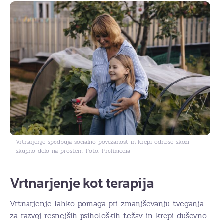
Vrtnarjenje spodbuja socialno povezanost in krepi odnose skozi
skupno delo na prostem. Foto: Profimedia
Vrtnarjenje kot terapija
Vrtnarjenje lahko pomaga pri zmanjševanju tveganja
za razvoj resnejših psiholoških težav in krepi duševno