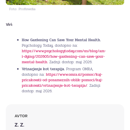
Foto: Profimedia
Viri:
How Gardening Can Save Your Mental Health.
Psychology Today, dostopno na:
https://www.psychologytoday.com/us/blog/am-
i-dying/202605/how-gardening
–
can-save-your-
mental-health
. Zadnji dostop: maj 2026.
Vrtnarjenje kot terapija.
Program OMRA,
dostopno na:
https://www.omra.si/pomoc/kaj-
pricakovati-od-posameznih-oblik-pomoci/kaj-
pricakovati/vrtnarjenje-kot-terapija/
. Zadnji
dostop: maj 2026.
AVTOR
Z. Z.