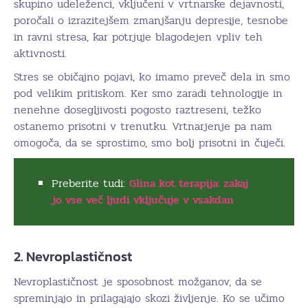
skupino udeleženci, vključeni v vrtnarske dejavnosti,
poročali o izrazitejšem zmanjšanju depresije, tesnobe
in ravni stresa, kar potrjuje blagodejen vpliv teh
aktivnosti.
Stres se običajno pojavi, ko imamo preveč dela in smo
pod velikim pritiskom. Ker smo zaradi tehnologije in
nenehne dosegljivosti pogosto raztreseni, težko
ostanemo prisotni v trenutku. Vrtnarjenje pa nam
omogoča, da se sprostimo, smo bolj prisotni in čuječi.
Preberite tudi:
Glina kot terapija: zakaj
jo vse več ljudi vključuje v vsakdan
2. Nevroplastičnost
Nevroplastičnost je sposobnost možganov, da se
spreminjajo in prilagajajo skozi življenje. Ko se učimo