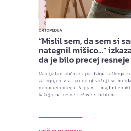
p
li
n
k
Failed to initialize plugin: wplink
ORTOPEDIJA
“Mislil sem, da sem si s
nategnil mišico…” izkaza
da je bilo precej resneje
Neprijeten občutek po dvigu težkega ko
zategnjen vrat po dolgi vožnji se morda
nepomembnega. A prav ti majhni znaki
kažejo na resne težave s hrbtom.