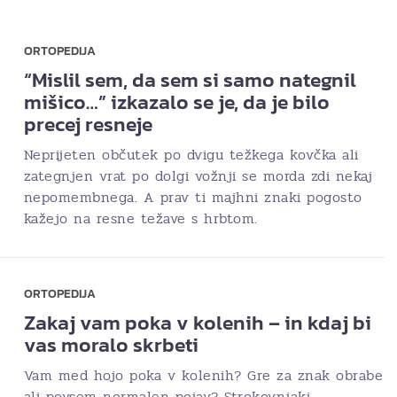
ORTOPEDIJA
“Mislil sem, da sem si samo nategnil
mišico…” izkazalo se je, da je bilo
precej resneje
Neprijeten občutek po dvigu težkega kovčka ali
zategnjen vrat po dolgi vožnji se morda zdi nekaj
nepomembnega. A prav ti majhni znaki pogosto
kažejo na resne težave s hrbtom.
ORTOPEDIJA
Zakaj vam poka v kolenih – in kdaj bi
vas moralo skrbeti
Vam med hojo poka v kolenih? Gre za znak obrabe
ali povsem normalen pojav? Strokovnjaki