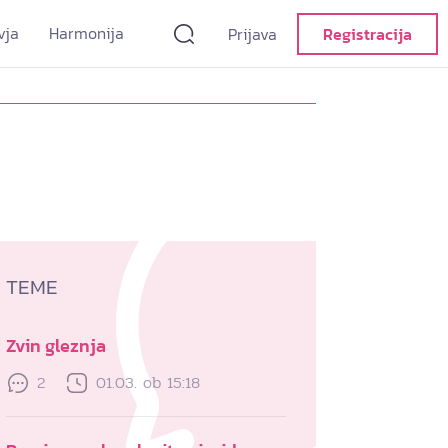
vja
Harmonija
Prijava
Registracija
TEME
Zvin gleznja
2
01.03. ob 15:18