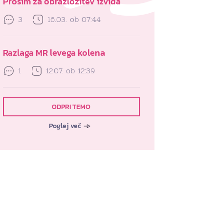
Prosim za obrazlozitev izvida
3
16.03. ob 07:44
Razlaga MR levega kolena
1
12.07. ob 12:39
ODPRI TEMO
Poglej več