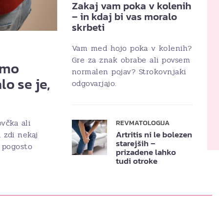
Zakaj vam poka v kolenih
– in kdaj bi vas moralo
skrbeti
Vam med hojo poka v kolenih?
Gre za znak obrabe ali povsem
amo
normalen pojav? Strokovnjaki
lo se je,
odgovarjajo.
včka ali
REVMATOLOGIJA
Artritis ni le bolezen
 zdi nekaj
starejših –
 pogosto
prizadene lahko
tudi otroke