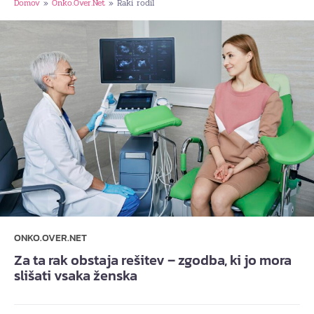
Domov
Onko.Over.Net
Raki rodil
»
»
ONKO.OVER.NET
Za ta rak obstaja rešitev – zgodba, ki jo mora
slišati vsaka ženska