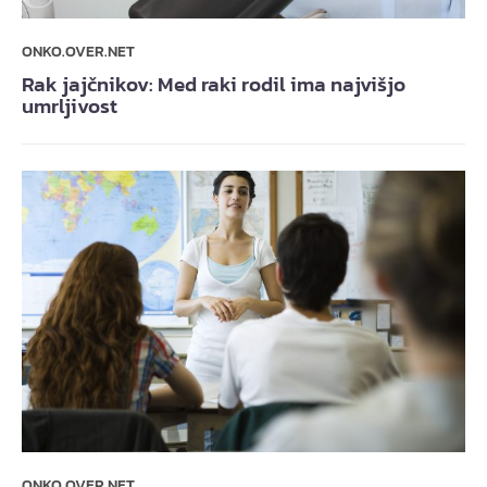
ONKO.OVER.NET
Rak jajčnikov: Med raki rodil ima najvišjo
umrljivost
ONKO.OVER.NET