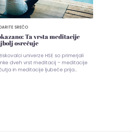
DARITE SREČO
kazano: Ta vrsta meditacije
jbolj osrečuje
iskovalci univerze HSE so primerjali
inke dveh vrst meditacij – meditacije
utja in meditacije ljubeče prija…