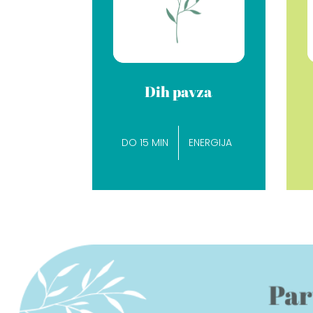
Dih pavza
DO 15 MIN
ENERGIJA