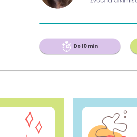
zvočna alkimis
Do 10 min