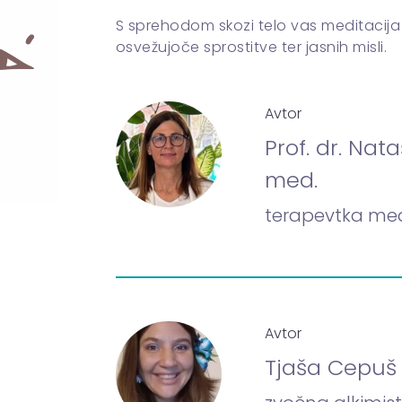
S sprehodom skozi telo vas meditacija
osvežujoče sprostitve ter jasnih misli.
Avtor
Prof. dr. Nat
med.
terapevtka med
Avtor
Tjaša Cepuš