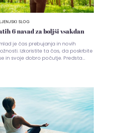
LJENJSKI SLOG
atih 6 navad za boljši vsakdan
mlad je čas prebujanja in novih
ložnosti. Izkoristite ta čas, da poskrbite
se in svoje dobro počutje. Predsta…