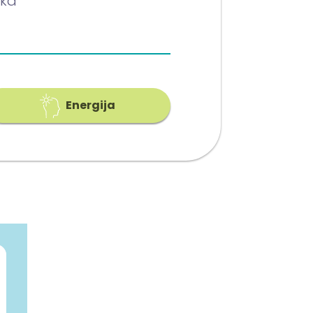
tka
Energija