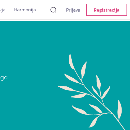
vja
Harmonija
Prijava
Registracija
ega