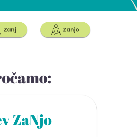
Zanj
Zanjo
ročamo:
ev ZaNjo