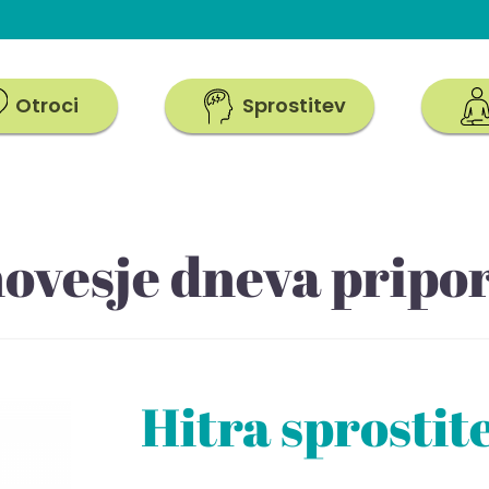
Otroci
Sprostitev
novesje dneva pripo
Hitra sprostit