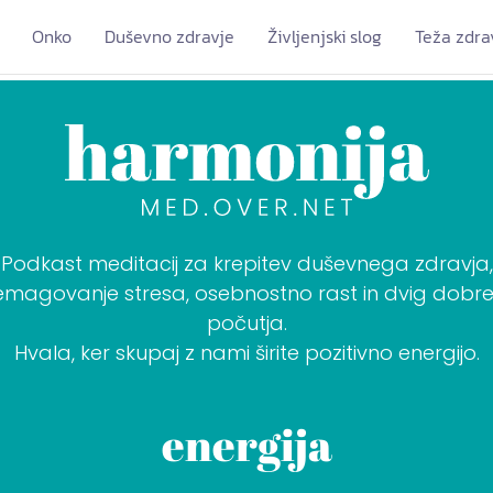
Onko
Duševno zdravje
Življenjski slog
Teža zdra
Podkast meditacij za krepitev duševnega zdravja,
emagovanje stresa, osebnostno rast in dvig dobr
počutja.
Hvala, ker skupaj z nami širite pozitivno energijo.
energija