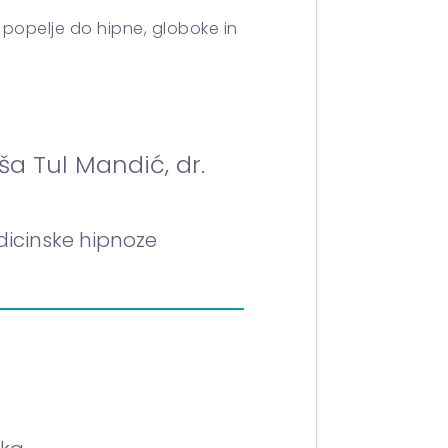
 popelje do hipne, globoke in
aša Tul Mandić, dr.
icinske hipnoze