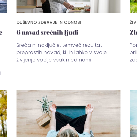
DUŠEVNO ZDRAVJE IN ODNOSI
ŽIV
e
6 navad srečnih ljudi
Zl
Sreča ni naključje, temveč rezultat
Po
preprostih navad, ki jih lahko v svoje
pri
življenje vpelje vsak med nami.
za
i