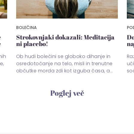
BOLEČINA
PO
e
Strokovnjaki dokazali: Meditacija
Do
e
ni placebo!
na
nih
Ob hudi bolečini se globoko dihanje in
Raz
e,
osredotočanje na telo, misli in trenutne
uč
občutke morda zdi kot izguba časa, a…
soč
Poglej več