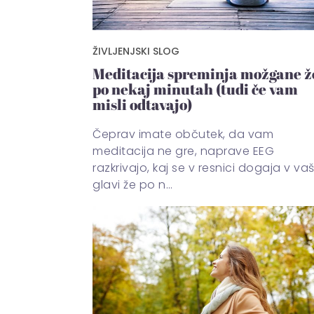
ŽIVLJENJSKI SLOG
Meditacija spreminja možgane ž
po nekaj minutah (tudi če vam
misli odtavajo)
Čeprav imate občutek, da vam
meditacija ne gre, naprave EEG
razkrivajo, kaj se v resnici dogaja v vaš
glavi že po n…