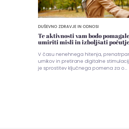
DUŠEVNO ZDRAVJE IN ODNOSI
Te aktivnosti vam bodo pomagal
umiriti misli in izboljšati počutj
V času nenehnega hitenja, prenatrpa
urnikov in pretirane digitalne stimulacij
je sprostitev ključnega pomena za o…