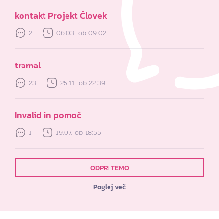
kontakt Projekt Človek
2
06.03. ob 09:02
tramal
23
25.11. ob 22:39
Invalid in pomoč
1
19.07. ob 18:55
ODPRI TEMO
Poglej več