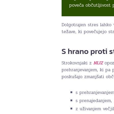
poveča občutljivost p
Dolgotrajen stres lahko
težave, ki povečujejo st
S hrano proti 
Strokovnjaki z
NIJZ
opoz
prehranjevanjem, ki pa 
poskušajo zmanjšati obču
s prehranjevanjem,
s prenajedanjem,
z uživanjem večjih