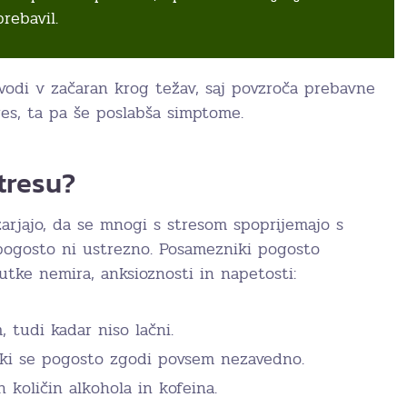
rebavil.
 vodi v začaran krog težav, saj povzroča prebavne
res, ta pa še poslabša simptome.
stresu?
arjajo, da se mnogi s stresom spoprijemajo s
pogosto ni ustrezno. Posamezniki pogosto
tke nemira, anksioznosti in napetosti:
 tudi kadar niso lačni.
 ki se pogosto zgodi povsem nezavedno.
 količin alkohola in kofeina.