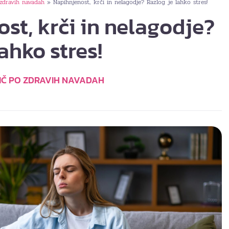
zdravih navadah
Napihnjenost, krči in nelagodje? Razlog je lahko stres!
»
st, krči in nelagodje?
ahko stres!
IČ PO ZDRAVIH NAVADAH