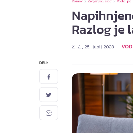
Domov
Življenjski slog
Vodič po 
»
»
Napihnjeno
Razlog je l
Z. Z.
VOD
, 25. junij 2026
DELI: