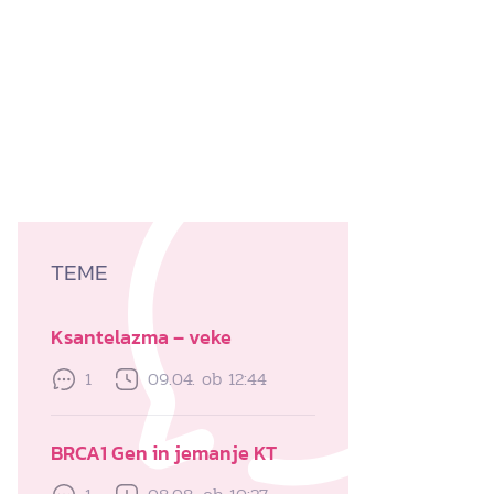
TEME
Ksantelazma – veke
1
09.04. ob 12:44
BRCA1 Gen in jemanje KT