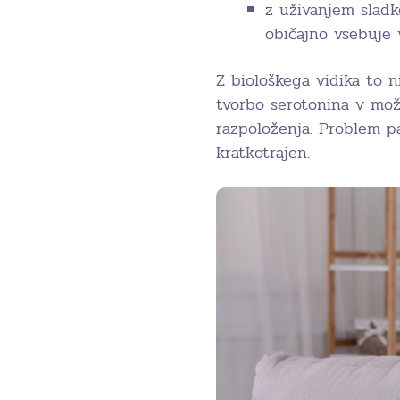
z uživanjem sladk
običajno vsebuje v
Z biološkega vidika to ni
tvorbo serotonina v mož
razpoloženja. Problem pa
kratkotrajen.