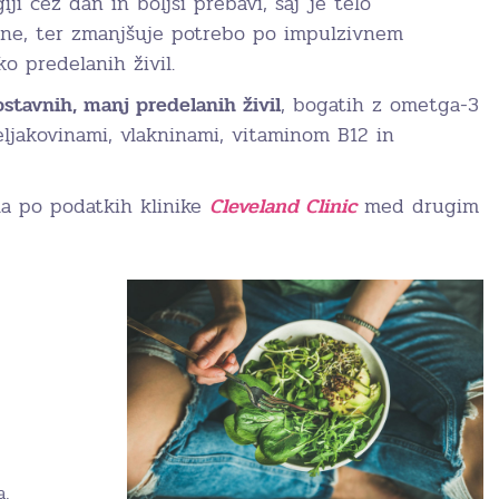
iji čez dan in boljši prebavi, saj je telo
ane, ter zmanjšuje potrebo po impulzivnem
ko predelanih živil.
stavnih, manj predelanih živil
, bogatih z ometga-3
eljakovinami, vlakninami, vitaminom B12 in
la po podatkih klinike
Cleveland Clinic
med drugim
a,