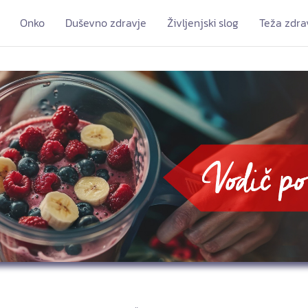
Onko
Duševno zdravje
Življenjski slog
Teža zdra