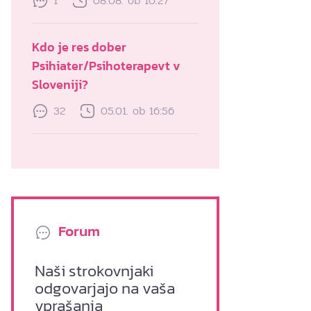
1
08.08. ob 10:27
Kdo je res dober
Psihiater/Psihoterapevt v
Sloveniji?
32
05.01. ob 16:56
Forum
Naši strokovnjaki
odgovarjajo na vaša
vprašanja