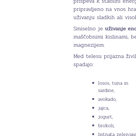
prispeva k stabilni energ
pripravljeno na vnos hr
uživanju sladkih ali viso
Smiselno je
uživanje eno
maščobnimi kislinami, b
magnezijem.
Med telesu prijazna živi
spadajo:
losos, tuna in
sardine,
avokado,
jajca,
jogurt,
brokoli,
listnata zelenjav