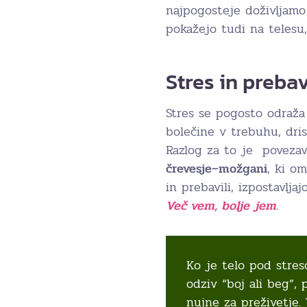
najpogosteje doživljamo
pokažejo tudi na telesu,
Stres in preba
Stres se pogosto odraža
bolečine v trebuhu, dris
Razlog za to je poveza
črevesje–možgani
, ki o
in prebavili, izpostavlj
Več vem, bolje jem
.
Ko je telo pod stres
odziv “boj ali beg”, 
nujne za preživetje.