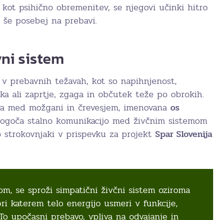
 kot psihično obremenitev, se njegovi učinki hitro
 še posebej na prebavi.
vni sistem
 v prebavnih težavah, kot so napihnjenost,
ka ali zaprtje, zgaga in občutek teže po obrokih.
va med možgani in črevesjem, imenovana
os
mogoča stalno komunikacijo med živčnim sistemom
ajo strokovnjaki v prispevku za projekt
Spar Slovenija
om, se sproži simpatični živčni sistem oziroma
pri katerem telo energijo usmeri v funkcije,
 To upočasni prebavo, vpliva na odvajanje in