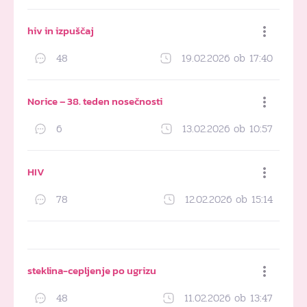
Dodaj med priljubljene
hiv in izpuščaj
48
19.02.2026 ob 17:40
Dodaj med priljubljene
Norice – 38. teden nosečnosti
6
13.02.2026 ob 10:57
Dodaj med priljubljene
HIV
78
12.02.2026 ob 15:14
Dodaj med priljubljene
steklina-cepljenje po ugrizu
48
11.02.2026 ob 13:47