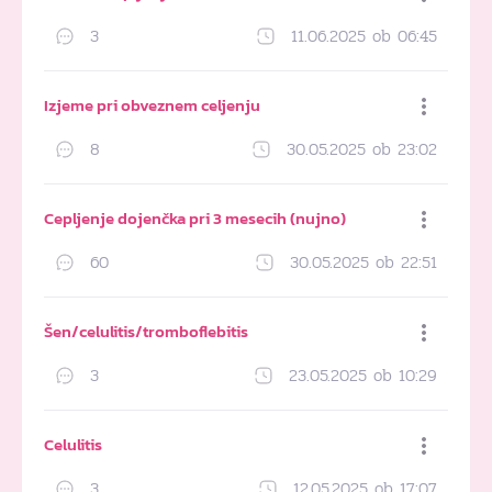
3
11.06.2025 ob 06:45
Dodaj med priljubljene
Izjeme pri obveznem celjenju
8
30.05.2025 ob 23:02
Dodaj med priljubljene
Cepljenje dojenčka pri 3 mesecih (nujno)
60
30.05.2025 ob 22:51
Dodaj med priljubljene
Šen/celulitis/tromboflebitis
3
23.05.2025 ob 10:29
Dodaj med priljubljene
Celulitis
3
12.05.2025 ob 17:07