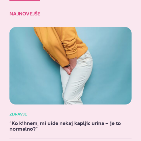
NAJNOVEJŠE
ZDRAVJE
“Ko kihnem, mi uide nekaj kapljic urina – je to
normalno?”