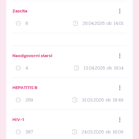
Zascita
8
26.04.2026 ob 14:01
Dodaj med priljubljene
Neodgovorni starsi
4
13.04.2026 ob 16:14
Dodaj med priljubljene
HEPATITIS B
269
31.03.2026 ob 18:49
Dodaj med priljubljene
HIV-1
587
24.03.2026 ob 16:09
Dodaj med priljubljene