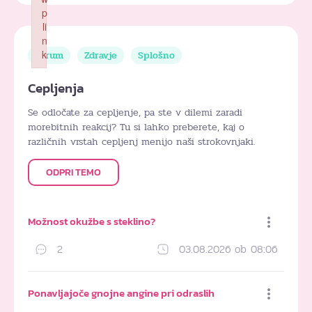
p
li
n
k
Forum
Zdravje
Splošno
Failed to initialize plugin: wplink
Cepljenja
Se odločate za cepljenje, pa ste v dilemi zaradi
morebitnih reakcij? Tu si lahko preberete, kaj o
različnih vrstah cepljenj menijo naši strokovnjaki.
ODPRI TEMO
Možnost okužbe s steklino?
2
03.08.2026 ob 08:06
Dodaj med priljubljene
Ponavljajoče gnojne angine pri odraslih