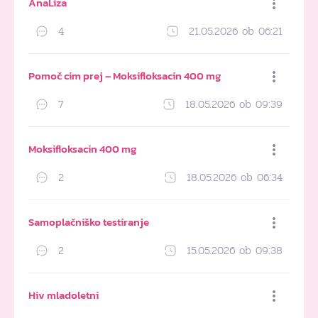
AnaLiza
4
21.05.2026 ob 06:21
Dodaj med priljubljene
Pomoč cim prej – Moksifloksacin 400 mg
7
18.05.2026 ob 09:39
Dodaj med priljubljene
Moksifloksacin 400 mg
2
18.05.2026 ob 06:34
Dodaj med priljubljene
Samoplačniško testiranje
2
15.05.2026 ob 09:38
Dodaj med priljubljene
Hiv mladoletni