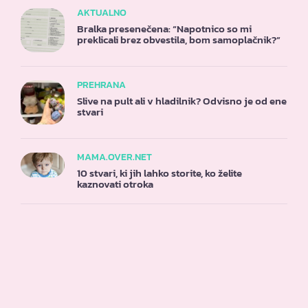
AKTUALNO
Bralka presenečena: “Napotnico so mi
preklicali brez obvestila, bom samoplačnik?”
PREHRANA
Slive na pult ali v hladilnik? Odvisno je od ene
stvari
MAMA.OVER.NET
10 stvari, ki jih lahko storite, ko želite
kaznovati otroka