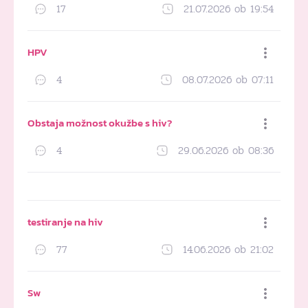
17
21.07.2026 ob 19:54
Dodaj med priljubljene
HPV
4
08.07.2026 ob 07:11
Dodaj med priljubljene
Obstaja možnost okužbe s hiv?
4
29.06.2026 ob 08:36
Dodaj med priljubljene
testiranje na hiv
77
14.06.2026 ob 21:02
Dodaj med priljubljene
Sw