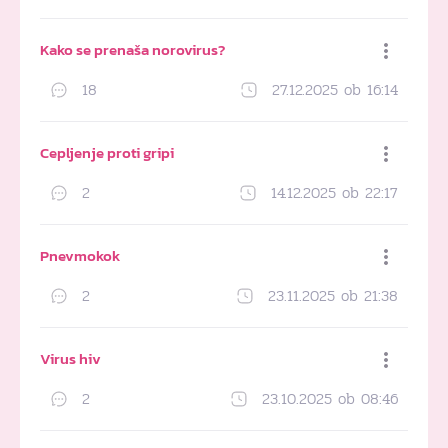
Dodaj med priljubljene
Kako se prenaša norovirus?
18
27.12.2025 ob 16:14
Dodaj med priljubljene
Cepljenje proti gripi
2
14.12.2025 ob 22:17
Dodaj med priljubljene
Pnevmokok
2
23.11.2025 ob 21:38
Dodaj med priljubljene
Virus hiv
2
23.10.2025 ob 08:46
Dodaj med priljubljene