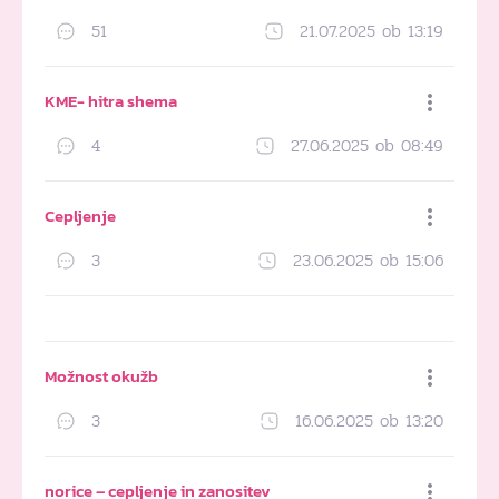
51
21.07.2025 ob 13:19
Dodaj med priljubljene
KME- hitra shema
4
27.06.2025 ob 08:49
Dodaj med priljubljene
Cepljenje
3
23.06.2025 ob 15:06
Dodaj med priljubljene
Možnost okužb
3
16.06.2025 ob 13:20
Dodaj med priljubljene
norice – cepljenje in zanositev