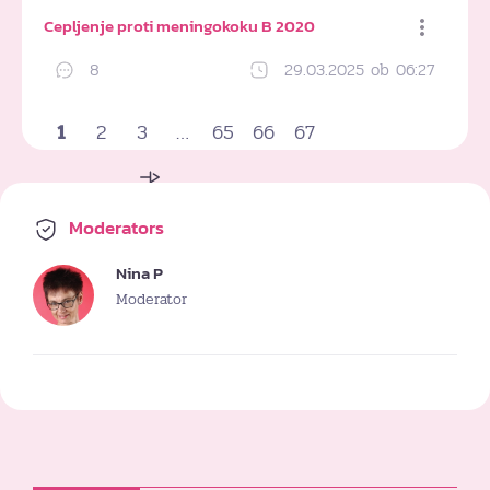
Cepljenje proti meningokoku B 2020
8
29.03.2025 ob 06:27
Dodaj med priljubljene
1
2
3
…
65
66
67
Moderators
Nina P
Moderator