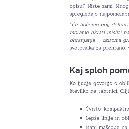
opisu? Niste sami. Mnogi
spregledajo najpomembne
“
Če hočemo bolj definir
moramo hkrati misliti na
ohranjanje — oziroma gr
svetovalka za prehrano, 
Kaj sploh pome
Ko ljudje govorijo o obli
številko na tehtnici. Cil
Čvrsto, kompaktno
Lepše linije in ob
Manj maščobe na 