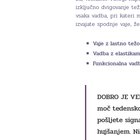
izključno dvigovanje tež
vsaka vadba, pri kateri
izvajate spodnje vaje, ž
Vaje z lastno težo
Vadba z elastika
Funkcionalna va
DOBRO JE VE
moč tedensko
pošljete sig
hujšanjem. Ni