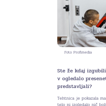
Foto Profimedia
Ste že kdaj izgubil
v ogledalo presenet
predstavljali?
Tehtnica je pokazala man
telo ni izgledalo nič bol