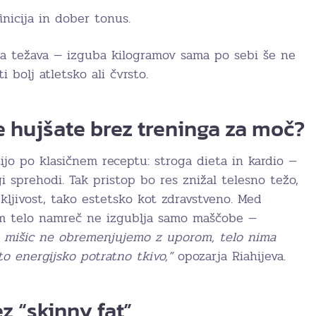
inicija in dober tonus.
na težava — izguba kilogramov sama po sebi še ne
 bolj atletsko ali čvrsto.
če hujšate brez treninga za moč?
ijo po klasičnem receptu: stroga dieta in kardio —
gi sprehodi. Tak pristop bo res znižal telesno težo,
kljivost, tako estetsko kot zdravstveno. Med
em telo namreč ne izgublja samo maščobe —
 mišic ne obremenjujemo z uporom, telo nima
 to energijsko potratno tkivo,”
opozarja Riahijeva.
z “skinny fat”