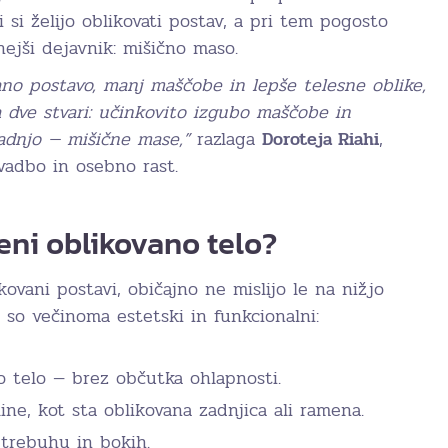
 si želijo oblikovati postav, a pri tem pogosto
jši dejavnik: mišično maso.
ano postavo, manj maščobe in lepše telesne oblike,
 dve stvari: učinkovito izgubo maščobe in
adnjo — mišične mase,”
razlaga
Doroteja Riahi
,
vadbo in osebno rast.
ni oblikovano telo?
kovani postavi, običajno ne mislijo le na nižjo
ji so večinoma estetski in funkcionalni:
 telo — brez občutka ohlapnosti.
line, kot sta oblikovana zadnjica ali ramena.
trebuhu in bokih.