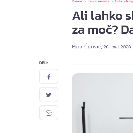
Domov
Teme meseca
Teža zdrav
»
»
Ali lahko 
za moč? Da
Mira Ćirović
, 26. maj 2026
DELI: