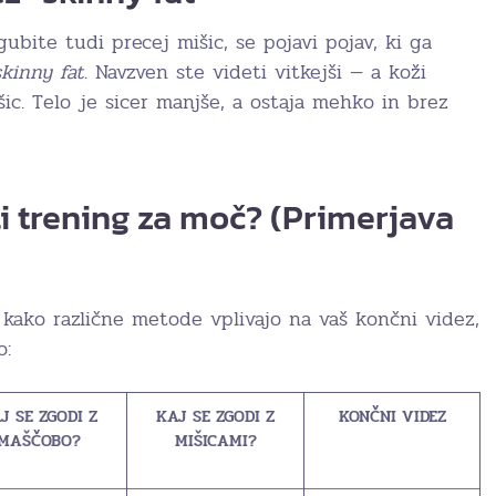
gubite tudi precej mišic, se pojavi pojav, ki ga
skinny fat
. Navzven ste videti vitkejši — a koži
ic. Telo je sicer manjše, a ostaja mehko in brez
li trening za moč? (Primerjava
 kako različne metode vplivajo na vaš končni videz,
o:
J SE ZGODI Z
KAJ SE ZGODI Z
KONČNI VIDEZ
MAŠČOBO?
MIŠICAMI?