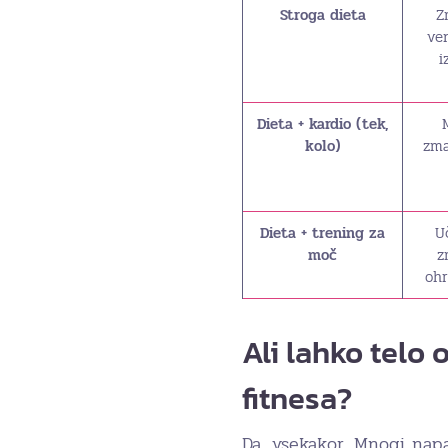
Stroga dieta
Z
ve
i
Dieta + kardio (tek,
kolo)
zma
Dieta + trening za
U
moč
z
ohr
Ali lahko telo 
fitnesa?
Da, vsekakor. Mnogi nap