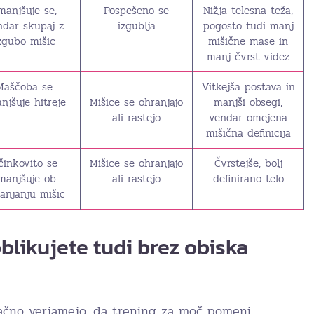
manjšuje se,
Pospešeno se
Nižja telesna teža,
ndar skupaj z
izgublja
pogosto tudi manj
zgubo mišic
mišične mase in
manj čvrst videz
Maščoba se
Vitkejša postava in
njšuje hitreje
Mišice se ohranjajo
manjši obsegi,
ali rastejo
vendar omejena
mišična definicija
činkovito se
Mišice se ohranjajo
Čvrstejše, bolj
manjšuje ob
ali rastejo
definirano telo
anjanju mišic
oblikujete tudi brez obiska
ačno verjamejo, da trening za moč pomeni