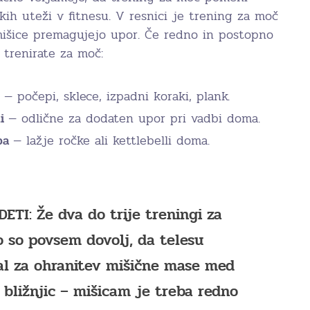
kih uteži v fitnesu. V resnici je trening za moč
 mišice premagujejo upor. Če redno in postopno
e trenirate za moč:
— počepi, sklece, izpadni koraki, plank.
mi
— odlične za dodaten upor pri vadbi doma.
dba
— lažje ročke ali kettlebelli doma.
DETI:
Že dva do trije treningi za
 so povsem dovolj, da telesu
nal za ohranitev mišične mase med
 bližnjic – mišicam je treba redno