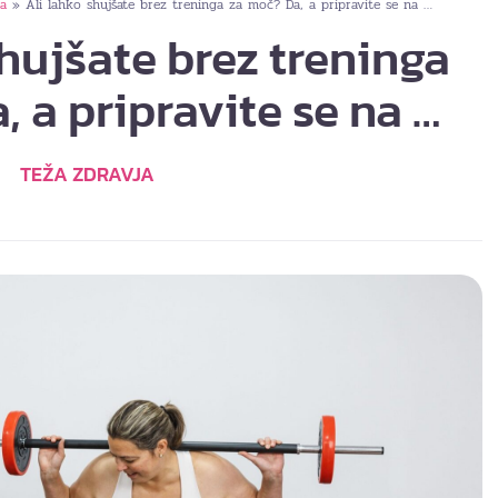
ja
Ali lahko shujšate brez treninga za moč? Da, a pripravite se na …
»
shujšate brez treninga
, a pripravite se na …
TEŽA ZDRAVJA