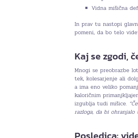
Vidna mišična def
In prav tu nastopi glav
pomeni, da bo telo videti
Kaj se zgodi, 
Mnogi se preobrazbe lot
tek, kolesarjenje ali dol
a ima eno veliko pomanj
kaloričnim primanjkljaj
izgublja tudi mišice.
“Če
razloga, da bi ohranjalo
Posledica: vide