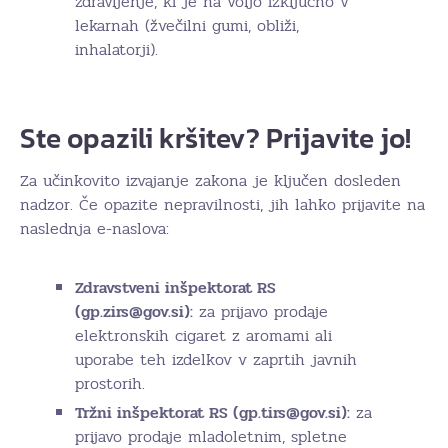
zdravljenje, ki je na voljo izključno v
lekarnah (žvečilni gumi, obliži,
inhalatorji).
Ste opazili kršitev? Prijavite jo!
Za učinkovito izvajanje zakona je ključen dosleden
nadzor. Če opazite nepravilnosti, jih lahko prijavite na
naslednja e-naslova:
Zdravstveni inšpektorat RS
(gp.zirs@gov.si):
za prijavo prodaje
elektronskih cigaret z aromami ali
uporabe teh izdelkov v zaprtih javnih
prostorih.
Tržni inšpektorat RS (gp.tirs@gov.si):
za
prijavo prodaje mladoletnim, spletne