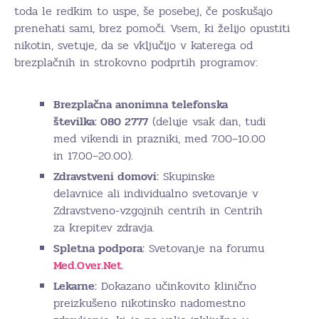
toda le redkim to uspe, še posebej, če poskušajo
prenehati sami, brez pomoči. Vsem, ki želijo opustiti
nikotin, svetuje, da se vključijo v katerega od
brezplačnih in strokovno podprtih programov:
Brezplačna anonimna telefonska
številka: 080 2777
(deluje vsak dan, tudi
med vikendi in prazniki, med 7.00–10.00
in 17.00–20.00).
Zdravstveni domovi:
Skupinske
delavnice ali individualno svetovanje v
Zdravstveno-vzgojnih centrih in Centrih
za krepitev zdravja.
Spletna podpora:
Svetovanje na forumu
Med.Over.Net
.
Lekarne:
Dokazano učinkovito klinično
preizkušeno nikotinsko nadomestno