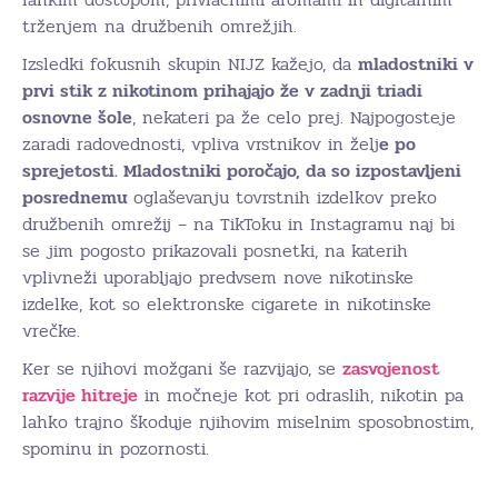
trženjem na družbenih omrežjih.
Izsledki fokusnih skupin NIJZ kažejo, da
mladostniki v
prvi stik z nikotinom prihajajo že v zadnji triadi
osnovne šole
, nekateri pa že celo prej. Najpogosteje
zaradi radovednosti, vpliva vrstnikov in želj
e po
sprejetosti. Mladostniki poročajo, da so izpostavljeni
posrednemu
oglaševanju tovrstnih izdelkov preko
družbenih omrežij – na TikToku in Instagramu naj bi
se jim pogosto prikazovali posnetki, na katerih
vplivneži uporabljajo predvsem nove nikotinske
izdelke, kot so elektronske cigarete in nikotinske
vrečke.
Ker se njihovi možgani še razvijajo, se
zasvojenost
razvije hitreje
in močneje kot pri odraslih, nikotin pa
lahko trajno škoduje njihovim miselnim sposobnostim,
spominu in pozornosti.