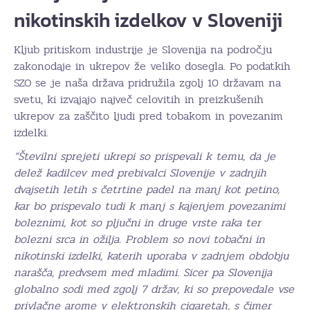
nikotinskih izdelkov v Sloveniji
Kljub pritiskom industrije je Slovenija na področju
zakonodaje in ukrepov že veliko dosegla. Po podatkih
SZO se je naša država pridružila zgolj 10 državam na
svetu, ki izvajajo največ celovitih in preizkušenih
ukrepov za zaščito ljudi pred tobakom in povezanim
izdelki.
“Številni sprejeti ukrepi so prispevali k temu, da je
delež kadilcev med prebivalci Slovenije v zadnjih
dvajsetih letih s četrtine padel na manj kot petino,
kar bo prispevalo tudi k manj s kajenjem povezanimi
boleznimi, kot so pljučni in druge vrste raka ter
bolezni srca in ožilja. Problem so novi tobačni in
nikotinski izdelki, katerih uporaba v zadnjem obdobju
narašča, predvsem med mladimi. Sicer pa Slovenija
globalno sodi med zgolj 7 držav, ki so prepovedale vse
privlačne arome v elektronskih cigaretah, s čimer