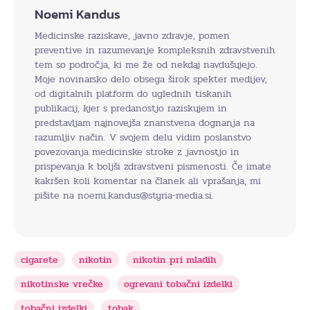
Noemi Kandus
Medicinske raziskave, javno zdravje, pomen
preventive in razumevanje kompleksnih zdravstvenih
tem so področja, ki me že od nekdaj navdušujejo.
Moje novinarsko delo obsega širok spekter medijev,
od digitalnih platform do uglednih tiskanih
publikacij, kjer s predanostjo raziskujem in
predstavljam najnovejša znanstvena dognanja na
razumljiv način. V svojem delu vidim poslanstvo
povezovanja medicinske stroke z javnostjo in
prispevanja k boljši zdravstveni pismenosti. Če imate
kakršen koli komentar na članek ali vprašanja, mi
pišite na noemi.kandus@styria-media.si.
cigarete
nikotin
nikotin pri mladih
nikotinske vrečke
ogrevani tobačni izdelki
tobačni izdelki
tobak