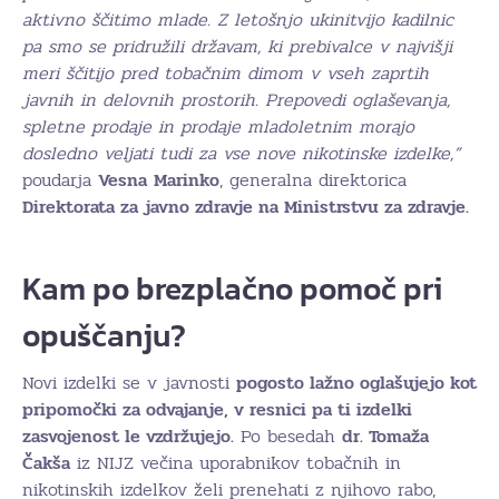
aktivno ščitimo mlade. Z letošnjo ukinitvijo kadilnic
pa smo se pridružili državam, ki prebivalce v najvišji
meri ščitijo pred tobačnim dimom v vseh zaprtih
javnih in delovnih prostorih. Prepovedi oglaševanja,
spletne prodaje in prodaje mladoletnim morajo
dosledno veljati tudi za vse nove nikotinske izdelke,”
poudarja
Vesna
Marinko
, generalna direktorica
Direktorata za javno zdravje na Ministrstvu za zdravje.
Kam po brezplačno pomoč pri
opuščanju?
Novi izdelki se v javnosti
pogosto lažno oglašujejo kot
pripomočki za odvajanje, v resnici pa ti izdelki
zasvojenost le vzdržujejo.
Po besedah
dr. Tomaža
Čakša
iz NIJZ večina uporabnikov tobačnih in
nikotinskih izdelkov želi prenehati z njihovo rabo,