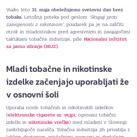
Vsako leto
31. maja obeležujemo svetovni dan brez
tobaka.
Letošnji poteka pod geslom
‘Skupaj proti
zasvojenosti z nikotinom’,
poudarek pa je na zaščiti
otrok in mladostnikov pred agresivnimi in zavajajočimi
taktikami tobačne industrije, piše
Nacionalni inštitut
za javno zdravje (NIJZ)
.
Mladi tobačne in nikotinske
izdelke začenjajo uporabljati že
v osnovni šoli
Uporaba novih tobačnih in nikotinskih izdelkov
(
elektronske cigarete oz. vejpi
, ogrevani tobačni
izdelki in
nikotinske vrečke
) med mladimi v Sloveniji
zaskrbljujoče narašča. Tobačna industrija jih privablja z
lahkim dostopom, privlačnimi aromami in digitalnim