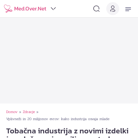
Domov
Zdravje
»
»
Vplivneži in 20 milijonov evrov: kako industrija osvaja mlade
Tobačna industrija z novimi izdelki