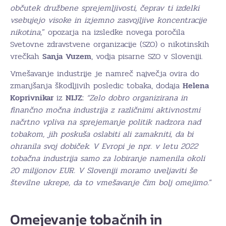
občutek družbene sprejemljivosti, čeprav ti izdelki
vsebujejo visoke in izjemno zasvojljive koncentracije
nikotina,
” opozarja na izsledke novega poročila
Svetovne zdravstvene organizacije (SZO) o nikotinskih
vrečkah
Sanja
Vuzem
, vodja pisarne SZO v Sloveniji.
Vmešavanje industrije je namreč največja ovira do
zmanjšanja škodljivih posledic tobaka, dodaja
Helena
Koprivnikar
iz
NIJZ:
“Zelo dobro organizirana in
finančno močna industrija z različnimi aktivnostmi
načrtno vpliva na sprejemanje politik nadzora nad
tobakom, jih poskuša oslabiti ali zamakniti, da bi
ohranila svoj dobiček. V Evropi je npr. v letu 2022
tobačna industrija samo za lobiranje namenila okoli
20 milijonov EUR. V Sloveniji moramo uveljaviti še
številne ukrepe, da to vmešavanje čim bolj omejimo.
“
Omejevanje tobačnih in