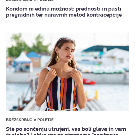
Kondom ni edina možnost: prednosti in pasti
pregradnih ter naravnih metod kontracepcije
BREZSKRBNO V POLETJE
Ste po sončenju utrujeni, vas boli glava in vam
je slabo? Lahko gre za simptome “sončnega