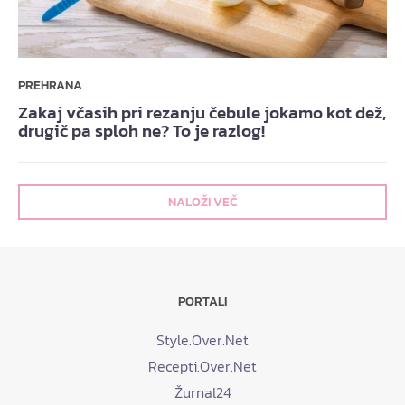
PREHRANA
Zakaj včasih pri rezanju čebule jokamo kot dež,
drugič pa sploh ne? To je razlog!
NALOŽI VEČ
PORTALI
Style.Over.Net
Recepti.Over.Net
Žurnal24