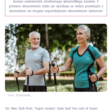
morejo nadomestiti strokovnega zdravniškega nasveta. V
primeru zdravstvenih težav ali vprašanj se vedno posvetujte z
zdravnikom ali drugim usposobljenim zdravstvenim delavcem.
Foto: Profimedia
Vir: New York Post; ‘Super movers’ have half the risk of brain