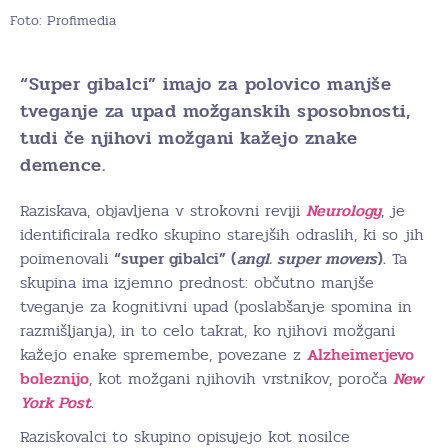
Foto: Profimedia
“Super gibalci” imajo za polovico manjše
tveganje za upad možganskih sposobnosti,
tudi če njihovi možgani kažejo znake
demence.
Raziskava, objavljena v strokovni reviji
Neurology
, je
identificirala redko skupino starejših odraslih, ki so jih
poimenovali
“super gibalci” (
angl. super movers
).
Ta
skupina ima izjemno prednost: občutno manjše
tveganje za kognitivni upad (poslabšanje spomina in
razmišljanja), in to celo takrat, ko njihovi možgani
kažejo enake spremembe, povezane z
Alzheimerjevo
boleznijo
, kot možgani njihovih vrstnikov, poroča
New
York Post
.
Raziskovalci to skupino opisujejo kot nosilce