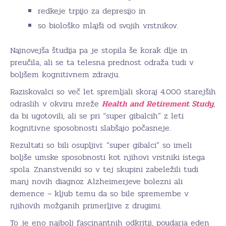
redkeje trpijo za depresijo in
so biološko mlajši od svojih vrstnikov.
Najnovejša študija pa je stopila še korak dlje in
preučila, ali se ta telesna prednost odraža tudi v
boljšem kognitivnem zdravju.
Raziskovalci so več let spremljali skoraj 4.000 starejših
odraslih v okviru mreže
Health and Retirement Study
,
da bi ugotovili, ali se pri “super gibalcih” z leti
kognitivne sposobnosti slabšajo počasneje.
Rezultati so bili osupljivi: “super gibalci” so imeli
boljše umske sposobnosti kot njihovi vrstniki istega
spola. Znanstveniki so v tej skupini zabeležili tudi
manj novih diagnoz Alzheimerjeve bolezni ali
demence – kljub temu da so bile spremembe v
njihovih možganih primerljive z drugimi.
To je eno najbolj fascinantnih odkritij, poudarja eden