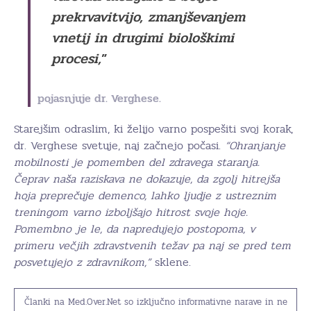
prekrvavitvijo, zmanjševanjem
vnetij in drugimi biološkimi
procesi,
”
pojasnjuje dr. Verghese.
Starejšim odraslim, ki želijo varno pospešiti svoj korak,
dr. Verghese svetuje, naj začnejo počasi.
“Ohranjanje
mobilnosti je pomemben del zdravega staranja.
Čeprav naša raziskava ne dokazuje, da zgolj hitrejša
hoja preprečuje demenco, lahko ljudje z ustreznim
treningom varno izboljšajo hitrost svoje hoje.
Pomembno je le, da napredujejo postopoma, v
primeru večjih zdravstvenih težav pa naj se pred tem
posvetujejo z zdravnikom,”
sklene.
Članki na Med.Over.Net so izključno informativne narave in ne