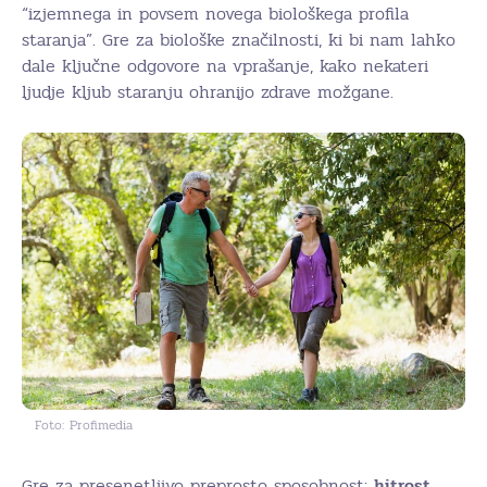
“izjemnega in povsem novega biološkega profila
staranja”. Gre za biološke značilnosti, ki bi nam lahko
dale ključne odgovore na vprašanje, kako nekateri
ljudje kljub staranju ohranijo zdrave možgane.
Foto: Profimedia
Gre za presenetljivo preprosto sposobnost:
hitrost