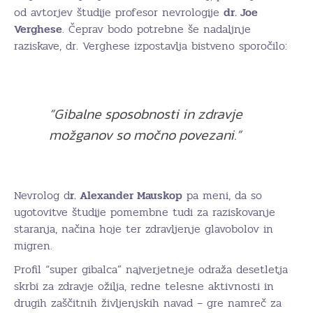
od avtorjev študije profesor nevrologije
dr. Joe
Verghese
. Čeprav bodo potrebne še nadaljnje
raziskave, dr. Verghese izpostavlja bistveno sporočilo:
“Gibalne sposobnosti in zdravje
možganov so močno povezani.”
Nevrolog d
r. Alexander Mauskop
pa meni, da so
ugotovitve študije pomembne tudi za raziskovanje
staranja, načina hoje ter zdravljenje glavobolov in
migren.
Profil “super gibalca” najverjetneje odraža desetletja
skrbi za zdravje ožilja, redne telesne aktivnosti in
drugih zaščitnih življenjskih navad – gre namreč za