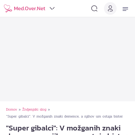
Domov
Življenjski slog
»
»
“Super gibalci”: V možganih znaki demence, a njihov um ostaja bister
"Super gibalci": V možganih znaki