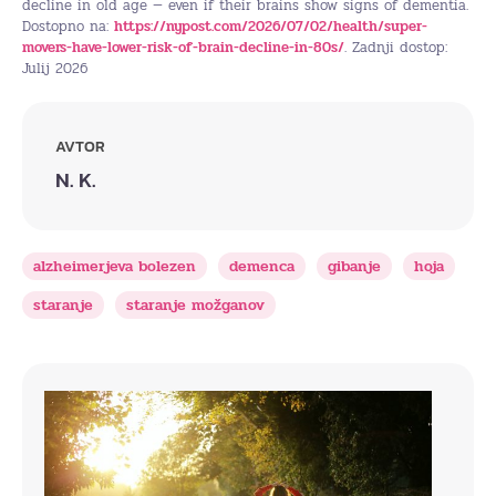
decline in old age — even if their brains show signs of dementia.
Dostopno na:
https://nypost.com/2026/07/02/health/super-
movers-have-lower-risk-of-brain-decline-in-80s/
. Zadnji dostop:
Julij 2026
AVTOR
N. K.
alzheimerjeva bolezen
demenca
gibanje
hoja
staranje
staranje možganov