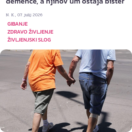
demence, a njihov um ostaja bister
, 07. julij 2026
N. K.
GIBANJE
ZDRAVO ŽIVLJENJE
ŽIVLJENJSKI SLOG