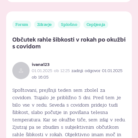
Forum
Zdravje
Splošno
Cepljenja
Občutek rahle šibkosti v rokah po okužbi
s covidom
ivana123
01.01.2025 ob 12:25
zadnji odgovor 01.01.2025
ob 16:05
Spoštovani, prejšnji teden sem zbolel za
covidom. Trajalo je približno 5 dni. Pred tem je
bilo vse v redu. Seveda s covidom pridejo tudi
šibkost, slabo počutje in povišana telesna
temperatura. Kar se okužbe tiče, sem zdaj v redu.
Zjutraj pa se zbudim s subjektivnim občutkom
rahle šibkosti v rokah. Objektivno imam moč in