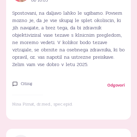
ob 16:05
Spostovani, na daljavo lahko le ugibamo. Povsem
mozno je, da je vse skupaj le splet okoliscin, ki
jih navajate, a brez tega, da bi zdravnik
objektiviziral vase tezave s klnicnim pregledom,
ne moremo vedeti. V kolikor bodo tezave
vztrajale, se obrnite na osebnega zdravnika, ki bo
opravil, oz. vas napotil na ustrezne preiskave.
Zelim vam vse dobro v letu 2025.
Citiraj
Odgovori
Nina Pirnat, dr.med., spec.epid.