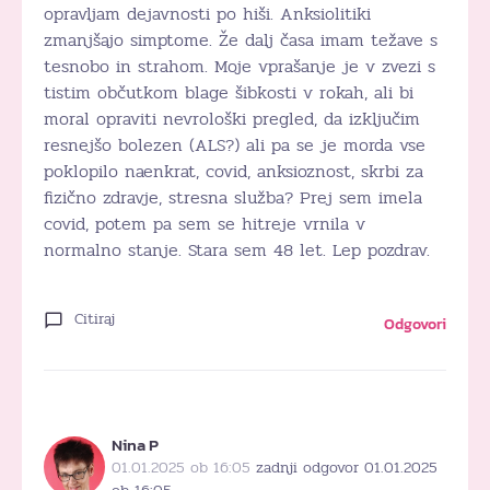
opravljam dejavnosti po hiši. Anksiolitiki
zmanjšajo simptome. Že dalj časa imam težave s
tesnobo in strahom. Moje vprašanje je v zvezi s
tistim občutkom blage šibkosti v rokah, ali bi
moral opraviti nevrološki pregled, da izključim
resnejšo bolezen (ALS?) ali pa se je morda vse
poklopilo naenkrat, covid, anksioznost, skrbi za
fizično zdravje, stresna služba? Prej sem imela
covid, potem pa sem se hitreje vrnila v
normalno stanje. Stara sem 48 let. Lep pozdrav.
Citiraj
Odgovori
Nina P
01.01.2025 ob 16:05
zadnji odgovor 01.01.2025