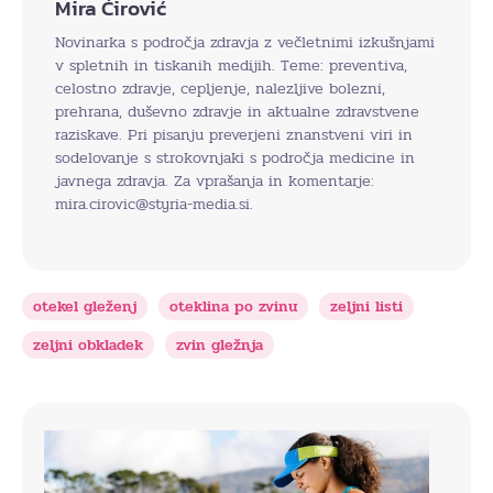
Mira Ćirović
Novinarka s področja zdravja z večletnimi izkušnjami
v spletnih in tiskanih medijih. Teme: preventiva,
celostno zdravje, cepljenje, nalezljive bolezni,
prehrana, duševno zdravje in aktualne zdravstvene
raziskave. Pri pisanju preverjeni znanstveni viri in
sodelovanje s strokovnjaki s področja medicine in
javnega zdravja. Za vprašanja in komentarje:
mira.cirovic@styria-media.si.
otekel gleženj
oteklina po zvinu
zeljni listi
zeljni obkladek
zvin gležnja