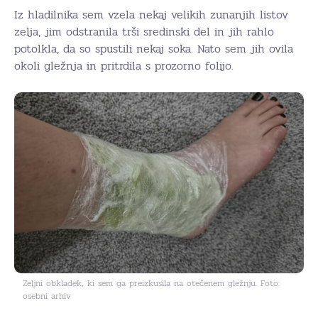
Iz hladilnika sem vzela nekaj velikih zunanjih listov
zelja, jim odstranila trši sredinski del in jih rahlo
potolkla, da so spustili nekaj soka. Nato sem jih ovila
okoli gležnja in pritrdila s prozorno folijo.
Zeljni obkladek, ki sem ga preizkusila na otečenem gležnju. Foto:
osebni arhiv