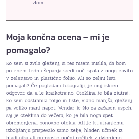
zlom.
Moja končna ocena – mi je
pomagalo?
Ko sem si zvila gleženj, si res nisem mislila, da bom
po enem tednu šepanja sredi noči spala z nogo, zavito
v zelenjavo in plastično folijo. Ali so zeljni listi
pomagali? Če pogledam fotografiji, je moj iskren
odgovor: da, a le kratkotrajno. Oteklina je bila zjutraj,
ko sem odstranila folijo in liste, vidno manjša, gleženj
pa veliko manj napet. Vendar je šlo za začasen uspeh,
saj je oteklina do večera, ko je bila noga spet
obremenjena, ponovno otekla. Ali je k jutranjemu
izboljšanju prispevalo samo zelje, hladen učinek iz
hladilnika ali preprosto nočni počitek z dvignjeno