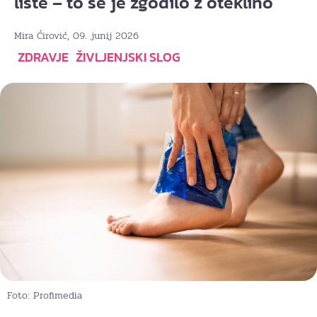
liste – to se je zgodilo z oteklino
, 09. junij 2026
Mira Ćirović
ZDRAVJE
ŽIVLJENJSKI SLOG
Foto: Profimedia