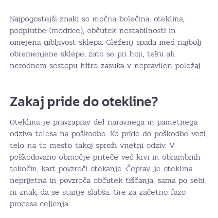
Najpogostejši znaki so močna bolečina, oteklina,
podplutbe (modrice), občutek nestabilnosti in
omejena gibljivost sklepa. Gleženj spada med najbolj
obremenjene sklepe, zato se pri hoji, teku ali
nerodnem sestopu hitro zasuka v nepravilen položaj
Zakaj pride do otekline?
Oteklina je pravzaprav del naravnega in pametnega
odziva telesa na poškodbo. Ko pride do poškodbe vezi,
telo na to mesto takoj sproži vnetni odziv. V
poškodovano območje priteče več krvi in obrambnih
tekočin, kart povzroči otekanje. Čeprav je oteklina
neprijetna in povzroča občutek tiščanja, sama po sebi
ni znak, da se stanje slabša. Gre za začetno fazo
procesa celjenja.