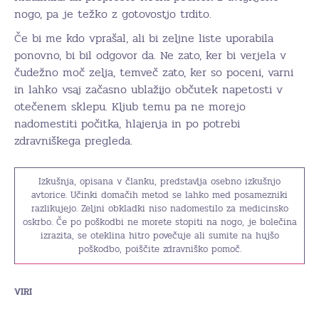
nogo, pa je težko z gotovostjo trdito.
Če bi me kdo vprašal, ali bi zeljne liste uporabila
ponovno, bi bil odgovor da. Ne zato, ker bi verjela v
čudežno moč zelja, temveč zato, ker so poceni, varni
in lahko vsaj začasno ublažijo občutek napetosti v
otečenem sklepu. Kljub temu pa ne morejo
nadomestiti počitka, hlajenja in po potrebi
zdravniškega pregleda.
Izkušnja, opisana v članku, predstavlja osebno izkušnjo
avtorice. Učinki domačih metod se lahko med posamezniki
razlikujejo. Zeljni obkladki niso nadomestilo za medicinsko
oskrbo. Če po poškodbi ne morete stopiti na nogo, je bolečina
izrazita, se oteklina hitro povečuje ali sumite na hujšo
poškodbo, poiščite zdravniško pomoč.
VIRI