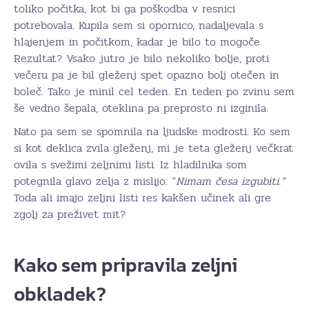
toliko počitka, kot bi ga poškodba v resnici
potrebovala. Kupila sem si opornico, nadaljevala s
hlajenjem in počitkom, kadar je bilo to mogoče.
Rezultat? Vsako jutro je bilo nekoliko bolje, proti
večeru pa je bil gleženj spet opazno bolj otečen in
boleč. Tako je minil cel teden. En teden po zvinu sem
še vedno šepala, oteklina pa preprosto ni izginila.
Nato pa sem se spomnila na ljudske modrosti. Ko sem
si kot deklica zvila gleženj, mi je teta gleženj večkrat
ovila s svežimi zeljnimi listi. Iz hladilnika som
potegnila glavo zelja z mislijo: “
Nimam česa izgubiti.”
Toda ali imajo zeljni listi res kakšen učinek ali gre
zgolj za preživet mit?
Kako sem pripravila zeljni
obkladek?