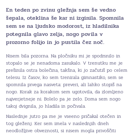
En teden po zvinu gležnja sem še vedno
šepala, oteklina še kar ni izginila. Spomnila
sem se na ljudsko modorost, iz hladilnika
potegnila glavo zelja, nogo povila v
prozorno folijo in jo pustila čez noč.
Nisem bila pozorna. Na pločniku mi je spodrsnilo in
stopalo se je nenadoma zasukalo. V trenutku me je
prešinila ostra bolečina, takšna, ki jo začutiš po celem
telesu. Iz časov, ko sem trenirala gimnastiko, sem se
spomnila prvega nasveta: preveri, ali lahko stopiš na
nogo. Korak za korakom sem ugotovila, da zlomljeno
najverjetneje ni. Bolelo pa je zelo. Doma sem nogo
takoj dvignila, jo hladila in počivala.
Naslednje jutro pa me je vseeno pričakal otečen in
tog gleženj. Ker sem imela v naslednjih dneh
neodložljive obveznosti, si nisem mogla privoščiti