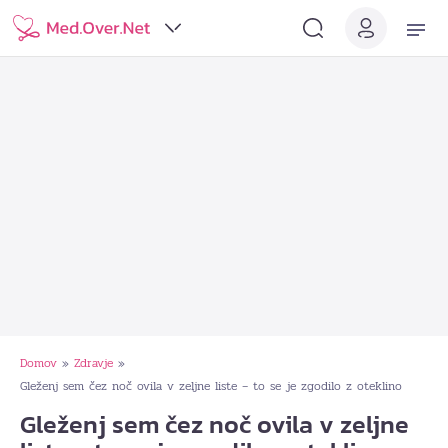
Domov
Zdravje
»
»
Gleženj sem čez noč ovila v zeljne liste – to se je zgodilo z oteklino
Gleženj sem čez noč ovila v zeljne