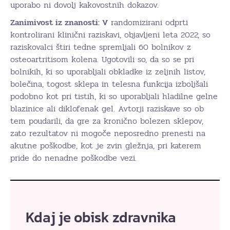
uporabo ni dovolj kakovostnih dokazov.
Zanimivost iz znanosti: V
randomizirani odprti
kontrolirani klinični raziskavi, objavljeni leta 2022, so
raziskovalci štiri tedne spremljali 60 bolnikov z
osteoartritisom kolena. Ugotovili so, da so se pri
bolnikih, ki so uporabljali obkladke iz zeljnih listov,
bolečina, togost sklepa in telesna funkcija izboljšali
podobno kot pri tistih, ki so uporabljali hladilne gelne
blazinice ali diklofenak gel. Avtorji raziskave so ob
tem poudarili, da gre za kronično bolezen sklepov,
zato rezultatov ni mogoče neposredno prenesti na
akutne poškodbe, kot je zvin gležnja, pri katerem
pride do nenadne poškodbe vezi.
Kdaj je obisk zdravnika