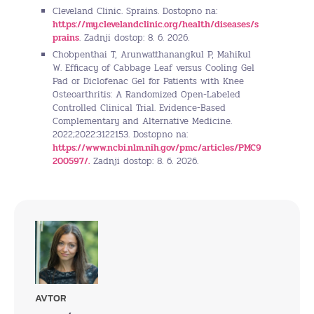
Cleveland Clinic. Sprains. Dostopno na:
https://my.clevelandclinic.org/health/diseases/s
prains
. Zadnji dostop: 8. 6. 2026.
Chobpenthai T, Arunwatthanangkul P, Mahikul
W. Efficacy of Cabbage Leaf versus Cooling Gel
Pad or Diclofenac Gel for Patients with Knee
Osteoarthritis: A Randomized Open-Labeled
Controlled Clinical Trial. Evidence-Based
Complementary and Alternative Medicine.
2022;2022:3122153. Dostopno na:
https://www.ncbi.nlm.nih.gov/pmc/articles/PMC9
200597/.
Zadnji dostop: 8. 6. 2026.
AVTOR