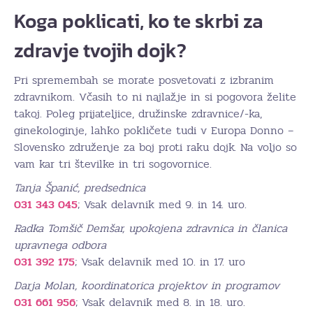
Koga poklicati, ko te skrbi za
zdravje tvojih dojk?
Pri spremembah se morate posvetovati z izbranim
zdravnikom. Včasih to ni najlažje in si pogovora želite
takoj. Poleg prijateljice, družinske zdravnice/-ka,
ginekologinje, lahko pokličete tudi v Europa Donno –
Slovensko združenje za boj proti raku dojk. Na voljo so
vam kar tri številke in tri sogovornice.
Tanja Španić, predsednica
031 343 045
; Vsak delavnik med 9. in 14. uro.
Radka Tomšič Demšar, upokojena zdravnica in članica
upravnega odbora
031 392 175
; Vsak delavnik med 10. in 17. uro
Darja Molan, koordinatorica projektov in programov
031 661 956
; Vsak delavnik med 8. in 18. uro.