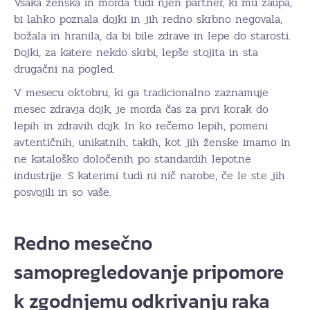
Vsaka ženska in morda tudi njen partner, ki mu zaupa,
bi lahko poznala dojki in jih redno skrbno negovala,
božala in hranila, da bi bile zdrave in lepe do starosti.
Dojki, za katere nekdo skrbi, lepše stojita in sta
drugačni na pogled.
V mesecu oktobru, ki ga tradicionalno zaznamuje
mesec zdravja dojk, je morda čas za prvi korak do
lepih in zdravih dojk. In ko rečemo lepih, pomeni
avtentičnih, unikatnih, takih, kot jih ženske imamo in
ne kataloško določenih po standardih lepotne
industrije. S katerimi tudi ni nič narobe, če le ste jih
posvojili in so vaše.
Redno mesečno
samopregledovanje pripomore
k zgodnjemu odkrivanju raka