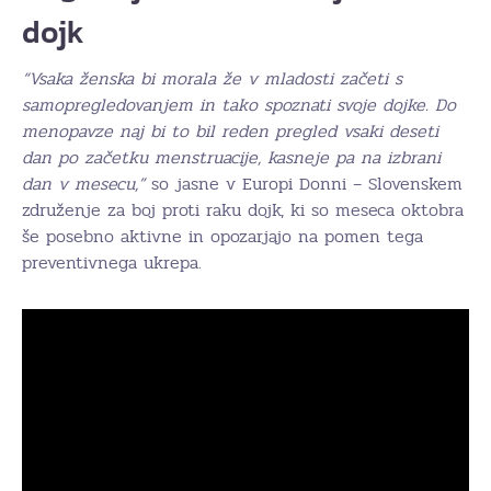
dojk
“Vsaka ženska bi morala že v mladosti začeti s
samopregledovanjem in tako spoznati svoje dojke. Do
menopavze naj bi to bil reden pregled vsaki deseti
dan po začetku menstruacije, kasneje pa na izbrani
dan v mesecu,”
so jasne v Europi Donni – Slovenskem
združenje za boj proti raku dojk, ki so meseca oktobra
še posebno aktivne in opozarjajo na pomen tega
preventivnega ukrepa.