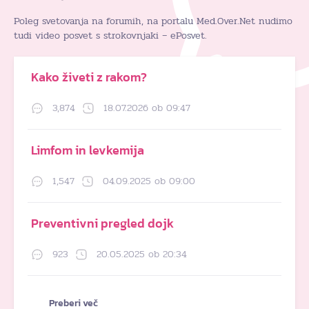
Poleg svetovanja na forumih, na portalu Med.Over.Net nudimo
tudi video posvet s strokovnjaki – ePosvet.
Kako živeti z rakom?
3,874
18.07.2026 ob 09:47
Limfom in levkemija
1,547
04.09.2025 ob 09:00
Preventivni pregled dojk
923
20.05.2025 ob 20:34
Preberi več