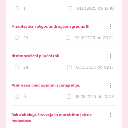
1
24.10.2025 ob 12:10
Dodaj med priljubljene
Anaplastični oligodendrogliom gradus III
24
20.10.2025 ob 20:04
Dodaj med priljubljene
drobnocelični pljučni rak
24
07.10.2025 ob 02:17
Dodaj med priljubljene
Pretreseni nad izvidom scintigrafije.
6
18.08.2025 ob 15:53
Dodaj med priljubljene
Rak debelega črevesja in morebitne jetrne
metastaze