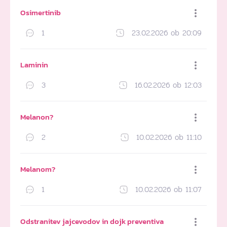
Osimertinib
1
23.02.2026 ob 20:09
Dodaj med priljubljene
Laminin
3
16.02.2026 ob 12:03
Dodaj med priljubljene
Melanon?
2
10.02.2026 ob 11:10
Dodaj med priljubljene
Melanom?
1
10.02.2026 ob 11:07
Dodaj med priljubljene
Odstranitev jajcevodov in dojk preventiva