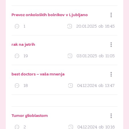
Dodaj med priljubljene
Prevoz onkoloških bolnikov v Ljubljano
1
20.01.2025 ob 16:45
Dodaj med priljubljene
rak na jetrih
19
03.01.2025 ob 11:05
Dodaj med priljubljene
best doctors – vaša mnenja
18
04.12.2024 ob 13:47
Dodaj med priljubljene
Tumor glioblastom
2
04.12.2024 ob 10:16