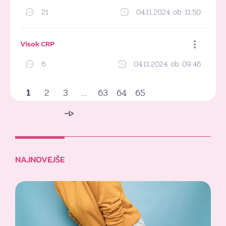
21
04.11.2024 ob 11:50
Dodaj med priljubljene
Visok CRP
6
04.11.2024 ob 09:46
Dodaj med priljubljene
1
2
3
…
63
64
65
NAJNOVEJŠE