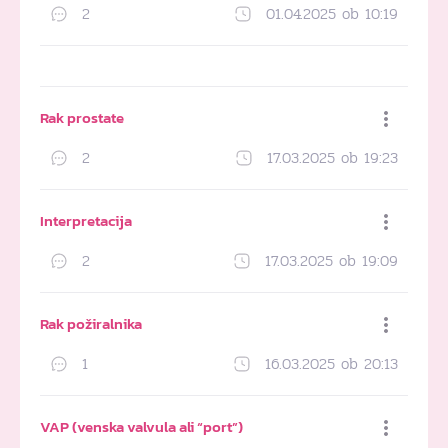
2
01.04.2025 ob 10:19
Dodaj med priljubljene
Rak prostate
2
17.03.2025 ob 19:23
Dodaj med priljubljene
Interpretacija
2
17.03.2025 ob 19:09
Dodaj med priljubljene
Rak požiralnika
1
16.03.2025 ob 20:13
Dodaj med priljubljene
VAP (venska valvula ali “port”)