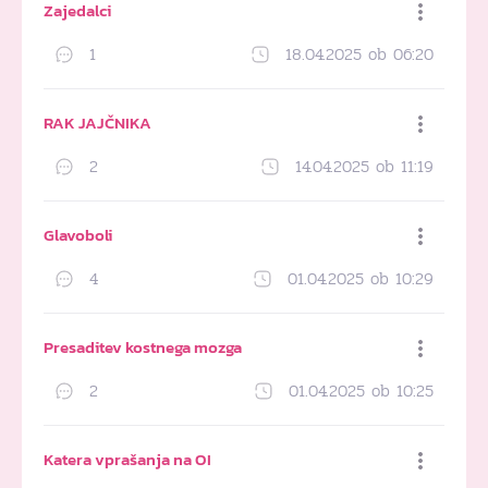
Zajedalci
1
18.04.2025 ob 06:20
Dodaj med priljubljene
RAK JAJČNIKA
2
14.04.2025 ob 11:19
Dodaj med priljubljene
Glavoboli
4
01.04.2025 ob 10:29
Dodaj med priljubljene
Presaditev kostnega mozga
2
01.04.2025 ob 10:25
Dodaj med priljubljene
Katera vprašanja na OI