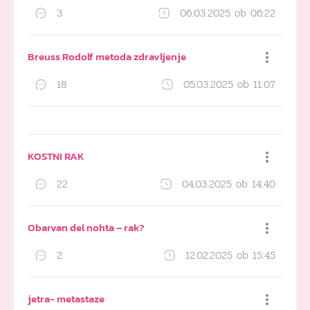
3
06.03.2025 ob 06:22
Dodaj med priljubljene
Breuss Rodolf metoda zdravljenje
18
05.03.2025 ob 11:07
Dodaj med priljubljene
KOSTNI RAK
22
04.03.2025 ob 14:40
Dodaj med priljubljene
Obarvan del nohta – rak?
2
12.02.2025 ob 15:45
Dodaj med priljubljene
jetra- metastaze