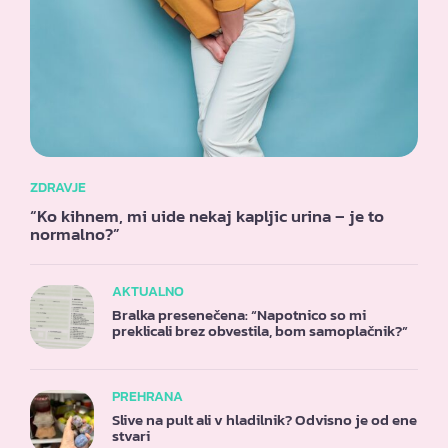
ZDRAVJE
“Ko kihnem, mi uide nekaj kapljic urina – je to
normalno?”
AKTUALNO
Bralka presenečena: “Napotnico so mi
preklicali brez obvestila, bom samoplačnik?”
PREHRANA
Slive na pult ali v hladilnik? Odvisno je od ene
stvari