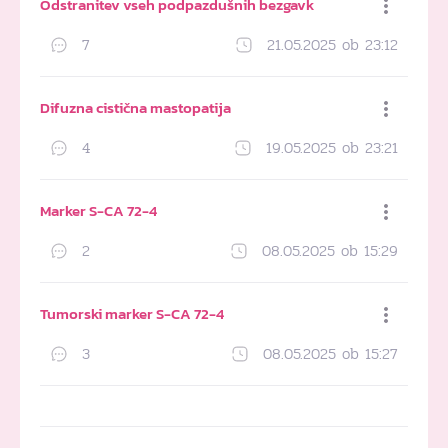
Odstranitev vseh podpazdušnih bezgavk
7
21.05.2025 ob 23:12
Dodaj med priljubljene
Difuzna cistična mastopatija
4
19.05.2025 ob 23:21
Dodaj med priljubljene
Marker S-CA 72-4
2
08.05.2025 ob 15:29
Dodaj med priljubljene
Tumorski marker S-CA 72-4
3
08.05.2025 ob 15:27
Dodaj med priljubljene