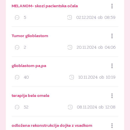
MELANOM- skozi pacientska očala
5
02.12.2024 ob 08:59
Dodaj med priljubljene
Tumor glioblastom
2
20.11.2024 ob 04:06
Dodaj med priljubljene
glioblastom pa,pa
40
10.11.2024 ob 10:19
Dodaj med priljubljene
terapija bele omele
52
08.11.2024 ob 12:08
Dodaj med priljubljene
odložena rekonstrukcija dojke z vsadkom