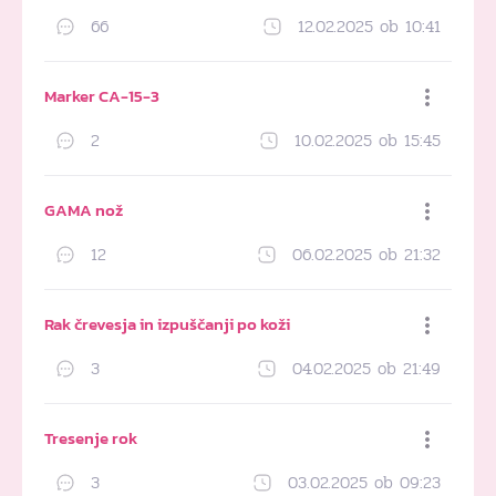
66
12.02.2025 ob 10:41
Dodaj med priljubljene
Marker CA-15-3
2
10.02.2025 ob 15:45
Dodaj med priljubljene
GAMA nož
12
06.02.2025 ob 21:32
Dodaj med priljubljene
Rak črevesja in izpuščanji po koži
3
04.02.2025 ob 21:49
Dodaj med priljubljene
Tresenje rok
3
03.02.2025 ob 09:23