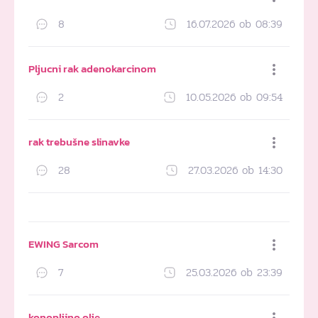
8
16.07.2026 ob 08:39
Dodaj med priljubljene
Pljucni rak adenokarcinom
2
10.05.2026 ob 09:54
Dodaj med priljubljene
rak trebušne slinavke
28
27.03.2026 ob 14:30
Dodaj med priljubljene
EWING Sarcom
7
25.03.2026 ob 23:39
Dodaj med priljubljene
konopljino olje