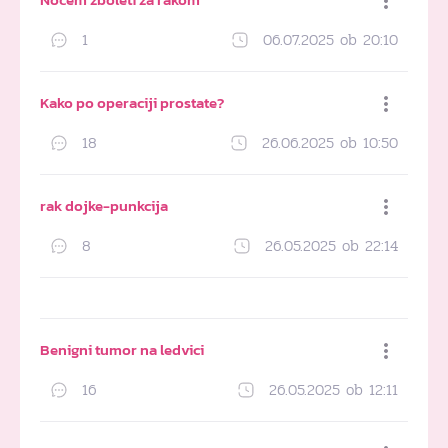
1
06.07.2025 ob 20:10
Dodaj med priljubljene
Kako po operaciji prostate?
18
26.06.2025 ob 10:50
Dodaj med priljubljene
rak dojke-punkcija
8
26.05.2025 ob 22:14
Dodaj med priljubljene
Benigni tumor na ledvici
16
26.05.2025 ob 12:11
Dodaj med priljubljene