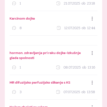
1
21.07.2025 ob 23:18
Dodaj med priljubljene
Karcinom dojke
8
12.07.2025 ob 12:44
Dodaj med priljubljene
hormon. zdravljenje pri raku dojke-izkušnje
glede spolnosti
1
08.07.2025 ob 13:16
Dodaj med priljubljene
MR difuzijsko perfuzijsko slikanje s KS
3
07.07.2025 ob 13:58
Dodaj med priljubljene
Nočem zboleti za rakom