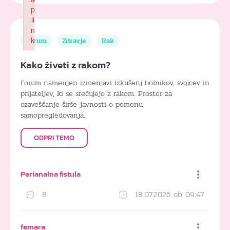
p
li
n
k
Forum
Zdravje
Rak
Failed to initialize plugin: wplink
Kako živeti z rakom?
Forum namenjen izmenjavi izkušenj bolnikov, svojcev in
prijateljev, ki se srečujejo z rakom. Prostor za
ozaveščanje širše javnosti o pomenu
samopregledovanja.
ODPRI TEMO
Perianalna fistula
8
18.07.2026 ob 09:47
Dodaj med priljubljene
femara