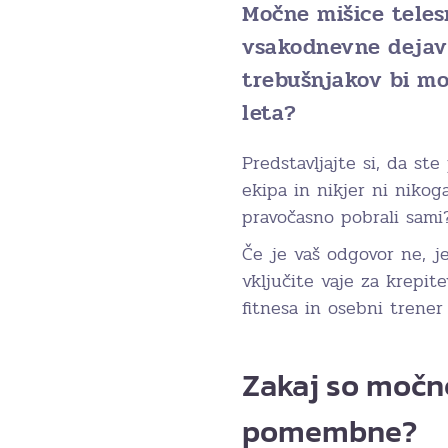
Močne mišice teles
vsakodnevne dejavno
trebušnjakov bi mor
leta?
Predstavljajte si, da st
ekipa in nikjer ni nikog
pravočasno pobrali sami
Če je vaš odgovor ne, je
vključite vaje za krepit
fitnesa in osebni trene
Zakaj so močne
pomembne?