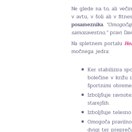
Ne glede na to, ali veči
v avtu, v šoli ali v fit
posameznika
.
“Omogočaj
samozavestno,”
pravi Dav
Na spletnem portalu
Hea
močnega jedra:
Ker stabilizira sp
bolečine v križu 
športnimi obreme
Izboljšuje ravnot
starejših.
Izboljšuje telesno
Omogoča pravilno 
dvigi ter prepreč