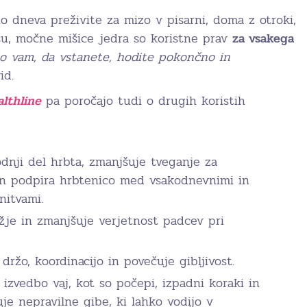
no dneva preživite za mizo v pisarni, doma z otroki,
nesu, močne mišice jedra so koristne prav
za vsakega
o vam, da vstanete, hodite pokončno in
id.
lthline
pa poročajo tudi o drugih koristih
odnji del hrbta, zmanjšuje tveganje za
in podpira hrbtenico med vsakodnevnimi in
nitvami.
ežje in zmanjšuje verjetnost padcev pri
 držo, koordinacijo in povečuje gibljivost.
izvedbo vaj, kot so počepi, izpadni koraki in
uje nepravilne gibe, ki lahko vodijo v