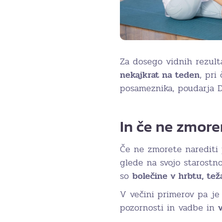
Za dosego vidnih rezul
nekajkrat na teden
, pri
posameznika, poudarja D
In če ne zmor
Če ne zmorete narediti 
glede na svojo starostno
so
bolečine v hrbtu, teža
V večini primerov pa je 
pozornosti in vadbe in