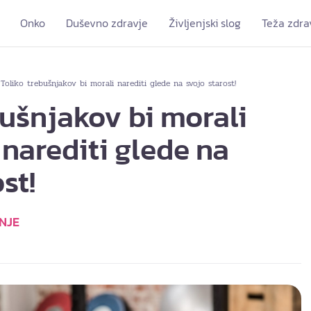
Onko
Duševno zdravje
Življenjski slog
Teža zdra
Toliko trebušnjakov bi morali narediti glede na svojo starost!
»
bušnjakov bi morali
 narediti glede na
st!
NJE