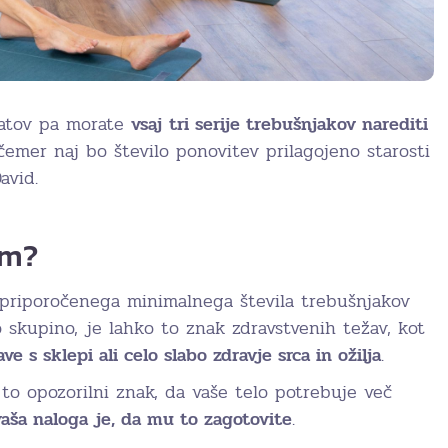
tatov pa morate
vsaj
tri serije trebušnjakov narediti
 čemer naj bo število ponovitev prilagojeno starosti
avid.
em?
priporočenega minimalnega števila trebušnjakov
 skupino, je lahko to znak zdravstvenih težav, kot
ve s sklepi ali celo slabo zdravje srca in ožilja
.
to opozorilni znak, da vaše telo potrebuje več
vaša naloga je, da mu to zagotovite
.