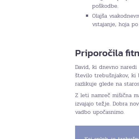
poškodbe.
Olajša vsakodnevn
vstajanje, hoja po
Priporočila fit
David, ki dnevno naredi
število trebušnjakov, ki
razlikuje glede na staro
Z leti namreč mišična m
izvajajo težje. Dobra no
vadbo upočasnimo.
Kaj sploh je trebušnj