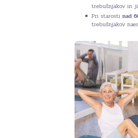
trebušnjakov in j
Pri starosti
nad 6
trebušnjakov naen