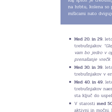
na hrbtu, kolena so 
mišicami nato dviguj
Med 20. in 29.
let
trebušnjakov.
“Gl
vam bo jedro v op
prenašanje vrečk 
Med 30. in 39.
let
trebušnjakov v e
Med
40. in 49.
let
trebušnjakov naenk
sta ključ do uspe
V starosti
med 50
aktivni in močni.