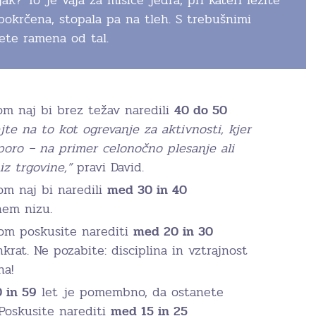
pokrčena, stopala pa na tleh. S trebušnimi
ete ramena od tal.
om naj bi brez težav naredili
40 do 50
ejte na to kot ogrevanje za aktivnosti, kjer
oro – na primer celonočno plesanje ali
iz trgovine,”
pravi David.
om naj bi naredili
med 30 in 40
nem nizu.
om poskusite narediti
med 20 in 30
rat. Ne pozabite: disciplina in vztrajnost
ha!
 in 59
let je pomembno, da ostanete
 Poskusite narediti
med 15 in 25