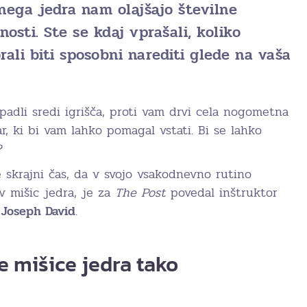
nega jedra nam olajšajo številne
sti. Ste se kdaj vprašali, koliko
ali biti sposobni narediti glede na vaša
e padli sredi igrišča, proti vam drvi cela nogometna
ar, ki bi vam lahko pomagal vstati. Bi se lahko
?
 skrajni čas, da v svojo vsakodnevno rutino
ev mišic jedra, je za
The Post
povedal inštruktor
r
Joseph David
.
 mišice jedra tako