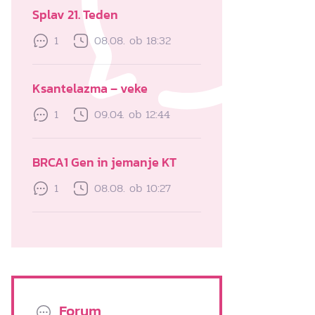
Splav 21. Teden
1
08.08. ob 18:32
Ksantelazma – veke
1
09.04. ob 12:44
BRCA1 Gen in jemanje KT
1
08.08. ob 10:27
Forum