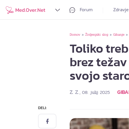
Forum
Zdravje
Domov
Življenjski slog
Gibanje
»
»
Toliko tre
brez težav
svojo staro
Z. Z.
GIBA
, 08. julij 2025
DELI: