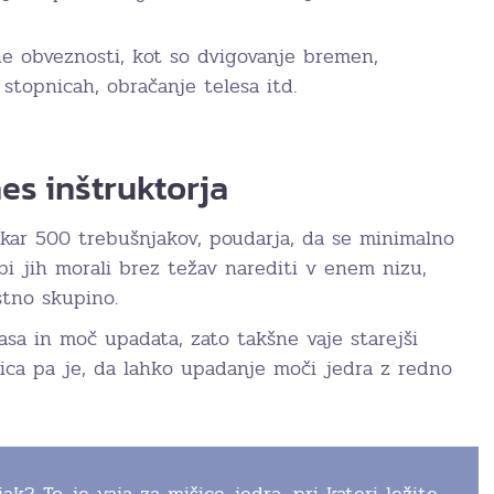
e obveznosti, kot so dvigovanje bremen,
 stopnicah, obračanje telesa itd.
nes inštruktorja
 kar 500 trebušnjakov, poudarja, da se minimalno
 bi jih morali brez težav narediti v enem nizu,
stno skupino.
asa in moč upadata, zato takšne vaje starejši
vica pa je, da lahko upadanje moči jedra z redno
ak? To je vaja za mišice jedra, pri kateri ležite