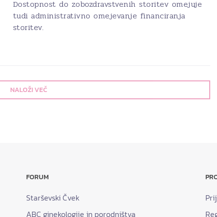
Dostopnost do zobozdravstvenih storitev omejuje
tudi administrativno omejevanje financiranja
storitev.
NALOŽI VEČ
FORUM
PRO
Starševski Čvek
Pri
ABC ginekologije in porodništva
Reg