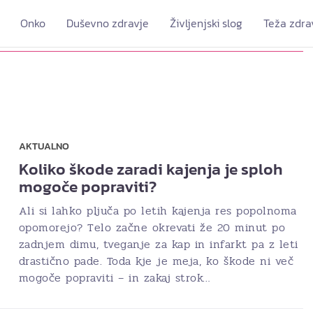
Onko
Duševno zdravje
Življenjski slog
Teža zdra
AKTUALNO
Koliko škode zaradi kajenja je sploh
mogoče popraviti?
Ali si lahko pljuča po letih kajenja res popolnoma
opomorejo? Telo začne okrevati že 20 minut po
zadnjem dimu, tveganje za kap in infarkt pa z leti
drastično pade. Toda kje je meja, ko škode ni več
mogoče popraviti – in zakaj strok…