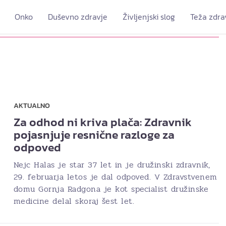
Onko
Duševno zdravje
Življenjski slog
Teža zdra
AKTUALNO
Za odhod ni kriva plača: Zdravnik
pojasnjuje resnične razloge za
odpoved
Nejc Halas je star 37 let in je družinski zdravnik,
29. februarja letos je dal odpoved. V Zdravstvenem
domu Gornja Radgona je kot specialist družinske
medicine delal skoraj šest let.