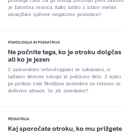
prostega časa. Da ga mnogi preživijo pred zasloni,
je žalostna resnica. Kako lahko z izbiro vsebin
zmanjšate njihove negativne posledice?
PSIHOLOGIJA IN PSIHIATRIJA
Ne počnite tega, ko je otroku dolgčas
ali ko je jezen
Z zaslonskimi tehnologijami se zabavamo, si
lajšamo dnevne naloge in poklicno delo. Z njimi
pa pridejo tudi škodljive posledice za telesno in
duševno zdravje. Se jih zavedamo?
PEDIATRIJA
Kaj sporočate otroku, ko mu prižgete