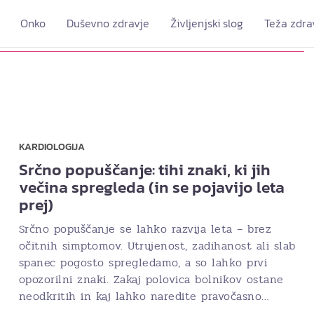
Onko
Duševno zdravje
Življenjski slog
Teža zdra
KARDIOLOGIJA
Srčno popuščanje: tihi znaki, ki jih
večina spregleda (in se pojavijo leta
prej)
Srčno popuščanje se lahko razvija leta – brez
očitnih simptomov. Utrujenost, zadihanost ali slab
spanec pogosto spregledamo, a so lahko prvi
opozorilni znaki. Zakaj polovica bolnikov ostane
neodkritih in kaj lahko naredite pravočasno…