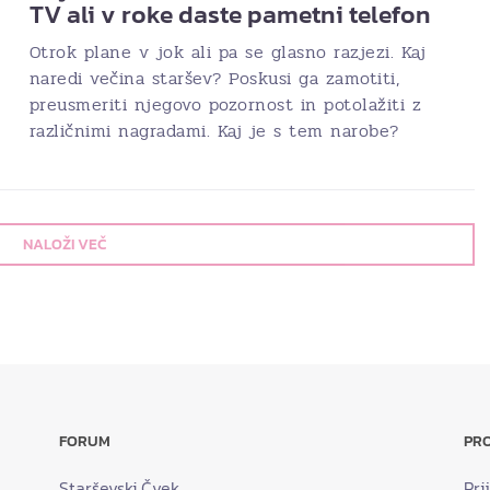
TV ali v roke daste pametni telefon
Otrok plane v jok ali pa se glasno razjezi. Kaj
naredi večina staršev? Poskusi ga zamotiti,
preusmeriti njegovo pozornost in potolažiti z
različnimi nagradami. Kaj je s tem narobe?
NALOŽI VEČ
FORUM
PRO
Starševski Čvek
Pri