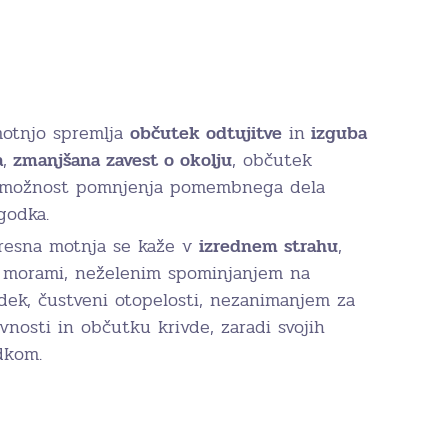
otnjo spremlja
občutek odtujitve
in
izguba
a
,
zmanjšana zavest o okolju
, občutek
ezmožnost pomnjenja pomembnega dela
godka.
tresna motnja se kaže v
izrednem strahu
,
, morami, neželenim spominjanjem na
ek, čustveni otopelosti, nezanimanjem za
nosti in občutku krivde, zaradi svojih
dkom.