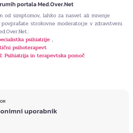
rumih portala Med.Over.Net
im od simptomov, lahko za nasvet ali mnenje
povprašate strokovne moderatorje v zdravstveni
d.Over.Net.:
ecialistka psihiatrije
,
itični psihoterapevt
: Psihiatrija in terapevtska pomoč
TOR
onimni uporabnik