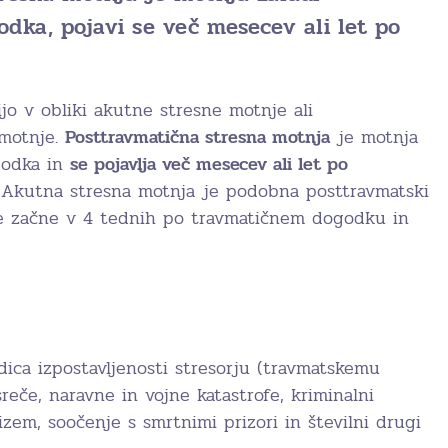
dka, pojavi se več mesecev ali let po
jo v obliki akutne stresne motnje ali
 motnje.
Posttravmatična stresna motnja
je motnja
godka in
se pojavlja več mesecev ali let po
 Akutna stresna motnja je podobna posttravmatski
se začne v 4 tednih po travmatičnem dogodku in
dica izpostavljenosti stresorju (travmatskemu
reče, naravne in vojne katastrofe, kriminalni
rizem, soočenje s smrtnimi prizori in številni drugi