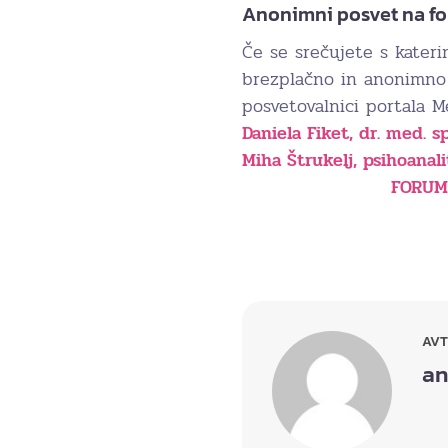
Anonimni posvet na fo
Če se srečujete s kater
brezplačno in anonimno 
posvetovalnici portala Me
Daniela Fiket, dr. med. sp
Miha Štrukelj, psihoanal
FORUMI
AV
an