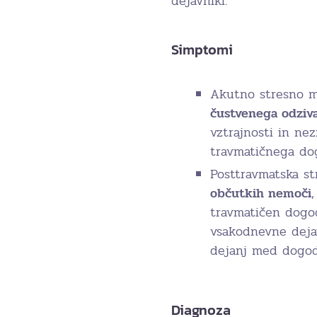
dejavniki.
Simptomi
Akutno stresno m
čustvenega odziv
vztrajnosti in n
travmatičnega do
Posttravmatska s
občutkih nemoči
travmatičen dogod
vsakodnevne dejav
dejanj med dogo
Diagnoza