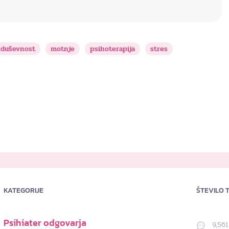
duševnost
motnje
psihoterapija
stres
KATEGORIJE
ŠTEVILO 
Psihiater odgovarja
9,561