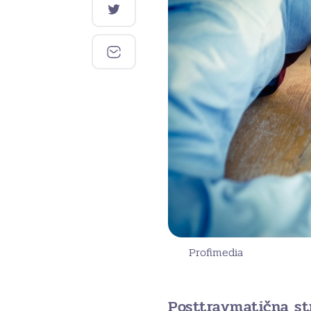
Profimedia
Posttravmatična st