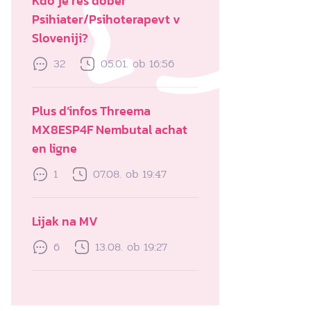
Kdo je res dober
Psihiater/Psihoterapevt v
Sloveniji?
32
05.01. ob 16:56
Plus d’infos Threema
MX8ESP4F Nembutal achat
en ligne
1
07.08. ob 19:47
Lijak na MV
6
13.08. ob 19:27