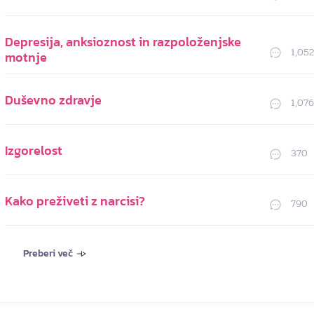
Depresija, anksioznost in razpoloženjske
1,052
motnje
Duševno zdravje
1,076
Izgorelost
370
Kako preživeti z narcisi?
790
Preberi več