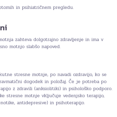
ptomih in psihiatričnem pregledu.
ni
motnja zahteva dolgotrajno zdravljenje in ima v
esno motnjo slabšo napoved.
 akutne stresne motnje, po navadi ozdravijo, ko se
 travmatični dogodek in položaj. Če je potreba po
rapijo z zdravili (anksiolitiki) in psihološko podporo.
ke stresne motnje vključuje vedenjsko terapijo,
ipnotike, antidepresive) in psihoterapijo.