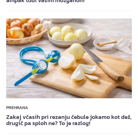
ampak tudi vašim možganom
PREHRANA
Zakaj včasih pri rezanju čebule jokamo kot dež,
drugič pa sploh ne? To je razlog!