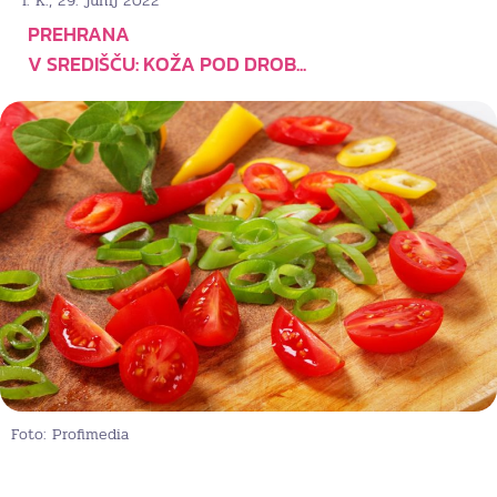
, 29. junij 2022
I. K.
PREHRANA
V SREDIŠČU: KOŽA POD DROB...
Foto: Profimedia