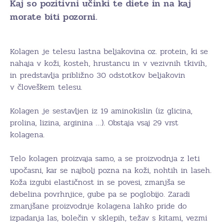
Kaj so pozitivni učinki te diete in na kaj
morate biti pozorni.
Kolagen je telesu lastna beljakovina oz. protein, ki se
nahaja v koži, kosteh, hrustancu in v vezivnih tkivih,
in predstavlja približno 30 odstotkov beljakovin
v človeškem telesu.
Kolagen je sestavljen iz 19 aminokislin (iz glicina,
prolina, lizina, arginina …). Obstaja vsaj 29 vrst
kolagena.
Telo kolagen proizvaja samo, a se proizvodnja z leti
upočasni, kar se najbolj pozna na koži, nohtih in laseh.
Koža izgubi elastičnost in se povesi, zmanjša se
debelina povrhnjice, gube pa se poglobijo. Zaradi
zmanjšane proizvodnje kolagena lahko pride do
izpadanja las, bolečin v sklepih, težav s kitami, vezmi