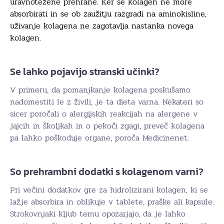
uravnotežene prehrane. Ker se kolagen ne more
absorbirati in se ob zaužitju razgradi na aminokisline,
uživanje kolagena ne zagotavlja nastanka novega
kolagen.
Se lahko pojavijo stranski učinki?
V primeru, da pomanjkanje kolagena poskušamo
nadomestiti le z živili, je ta dieta varna. Nekateri so
sicer poročali o alergijskih reakcijah na alergene v
jajcih in školjkah in o pekoči zgagi, preveč kolagena
pa lahko poškoduje organe, poroča Medicinenet.
So prehrambni dodatki s kolagenom varni?
Pri večini dodatkov gre za hidrolizirani kolagen, ki se
lažje absorbira in oblikuje v tablete, praške ali kapsule.
Strokovnjaki kljub temu opozarjajo, da je lahko