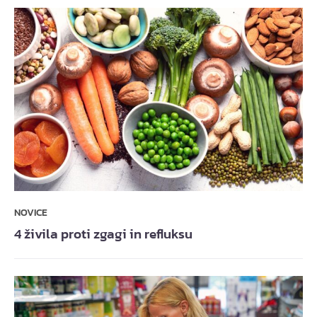
NOVICE
4 živila proti zgagi in refluksu