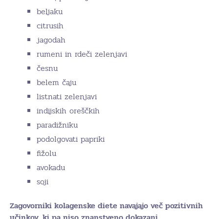
beljaku
citrusih
jagodah
rumeni in rdeči zelenjavi
česnu
belem čaju
listnati zelenjavi
indijskih oreščkih
paradižniku
podolgovati papriki
fižolu
avokadu
soji
Zagovorniki kolagenske diete navajajo več pozitivnih
učinkov, ki pa niso znanstveno dokazani.