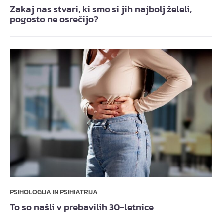
Zakaj nas stvari, ki smo si jih najbolj želeli,
pogosto ne osrečijo?
PSIHOLOGIJA IN PSIHIATRIJA
To so našli v prebavilih 30-letnice