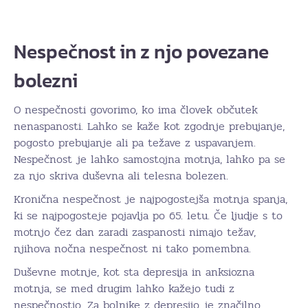
Nespečnost in z njo povezane
bolezni
O nespečnosti govorimo, ko ima človek občutek
nenaspanosti. Lahko se kaže kot zgodnje prebujanje,
pogosto prebujanje ali pa težave z uspavanjem.
Nespečnost je lahko samostojna motnja, lahko pa se
za njo skriva duševna ali telesna bolezen.
Kronična nespečnost je najpogostejša motnja spanja,
ki se najpogosteje pojavlja po 65. letu. Če ljudje s to
motnjo čez dan zaradi zaspanosti nimajo težav,
njihova nočna nespečnost ni tako pomembna.
Duševne motnje, kot sta depresija in anksiozna
motnja, se med drugim lahko kažejo tudi z
nespečnostjo. Za bolnike z depresijo je značilno