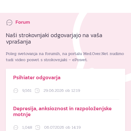
Forum
Naši strokovnjaki odgovarjajo na vaša
vprašanja
Poleg svetovanja na forumih, na portalu Med.Over.Net nudimo
tudi video posvet s strokovnjaki – ePosvet.
Psihiater odgovarja
9,561
29.06.2026 ob 12:19
Depresija, anksioznost in razpoloženjske
motnje
1,048
06.07.2026 ob 14:19