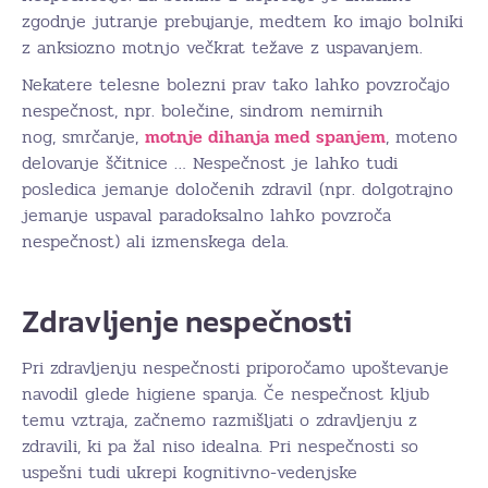
zgodnje jutranje prebujanje, medtem ko imajo bolniki
z anksiozno motnjo večkrat težave z uspavanjem.
Nekatere telesne bolezni prav tako lahko povzročajo
nespečnost, npr. bolečine, sindrom nemirnih
nog, smrčanje,
motnje dihanja med spanjem
, moteno
delovanje ščitnice … Nespečnost je lahko tudi
posledica jemanje določenih zdravil (npr. dolgotrajno
jemanje uspaval paradoksalno lahko povzroča
nespečnost) ali izmenskega dela.
Zdravljenje nespečnosti
Pri zdravljenju nespečnosti priporočamo upoštevanje
navodil glede higiene spanja. Če nespečnost kljub
temu vztraja, začnemo razmišljati o zdravljenju z
zdravili, ki pa žal niso idealna. Pri nespečnosti so
uspešni tudi ukrepi kognitivno-vedenjske