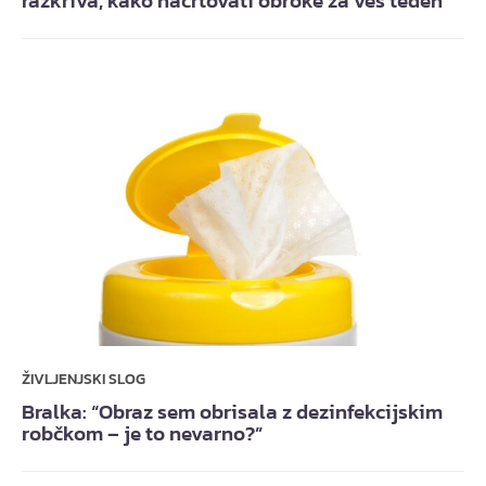
razkriva, kako načrtovati obroke za ves teden
ŽIVLJENJSKI SLOG
Bralka: “Obraz sem obrisala z dezinfekcijskim
robčkom – je to nevarno?”