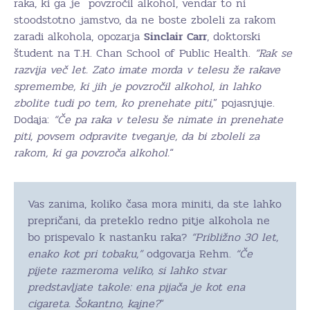
raka, ki ga je povzročil alkohol, vendar to ni
stoodstotno jamstvo, da ne boste zboleli za rakom
zaradi alkohola, opozarja
Sinclair
Carr
, doktorski
študent na T.H. Chan School of Public Health.
“Rak se
razvija več let. Zato imate morda v telesu že rakave
spremembe, ki jih je povzročil alkohol, in lahko
zbolite tudi po tem, ko prenehate piti,
” pojasnjuje.
Dodaja:
“Če pa raka v telesu še nimate in prenehate
piti, povsem odpravite tveganje, da bi zboleli za
rakom, ki ga povzroča alkohol.
“
Vas zanima, koliko časa mora miniti, da ste lahko
prepričani, da preteklo redno pitje alkohola ne
bo prispevalo k nastanku raka?
“Približno 30 let,
enako kot pri tobaku,”
odgovarja Rehm.
“Če
pijete razmeroma veliko, si lahko stvar
predstavljate takole: ena pijača je kot ena
cigareta. Šokantno, kajne?
“