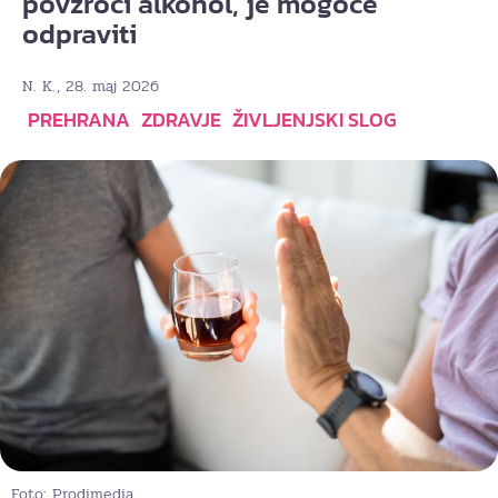
povzroči alkohol, je mogoče
odpraviti
, 28. maj 2026
N. K.
PREHRANA
ZDRAVJE
ŽIVLJENJSKI SLOG
Foto: Prodimedia