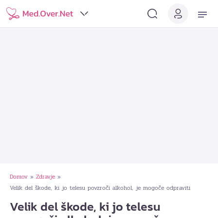
Domov
Zdravje
»
»
Velik del škode, ki jo telesu povzroči alkohol, je mogoče odpraviti
Velik del škode, ki jo telesu