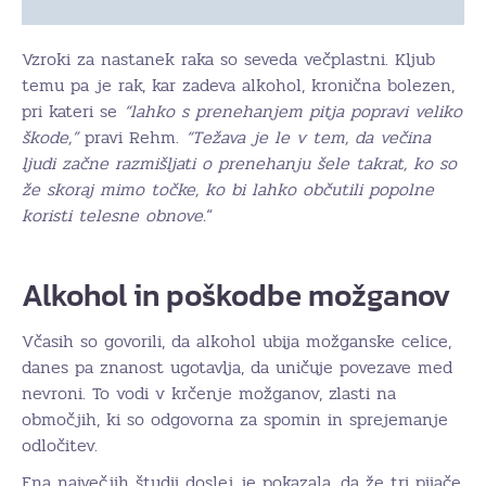
Vzroki za nastanek raka so seveda večplastni. Kljub
temu pa je rak, kar zadeva alkohol, kronična bolezen,
pri kateri se
“lahko s prenehanjem pitja popravi veliko
škode,”
pravi Rehm.
“Težava je le v tem, da večina
ljudi začne razmišljati o prenehanju šele takrat, ko so
že skoraj mimo točke, ko bi lahko občutili popolne
koristi telesne obnove.
“
Alkohol in poškodbe možganov
Včasih so govorili, da alkohol ubija možganske celice,
danes pa znanost ugotavlja, da uničuje povezave med
nevroni. To vodi v krčenje možganov, zlasti na
območjih, ki so odgovorna za spomin in sprejemanje
odločitev.
Ena največjih študij doslej je pokazala, da že tri pijače