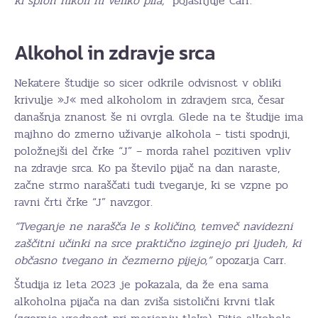
ki sploh nikoli ni veliko pila,”
pojasnjuje Carr.
Alkohol in zdravje srca
Nekatere študije so sicer odkrile odvisnost v obliki
krivulje »J« med alkoholom in zdravjem srca, česar
današnja znanost še ni ovrgla. Glede na te študije ima
majhno do zmerno uživanje alkohola – tisti spodnji,
položnejši del črke “J” – morda rahel pozitiven vpliv
na zdravje srca. Ko pa število pijač na dan naraste,
začne strmo naraščati tudi tveganje, ki se vzpne po
ravni črti črke “J” navzgor.
“Tveganje ne narašča le s količino, temveč navidezni
zaščitni učinki na srce praktično izginejo pri ljudeh, ki
občasno tvegano in čezmerno pijejo,”
opozarja Carr.
Študija iz leta 2023 je pokazala, da že ena sama
alkoholna pijača na dan zviša sistolični krvni tlak