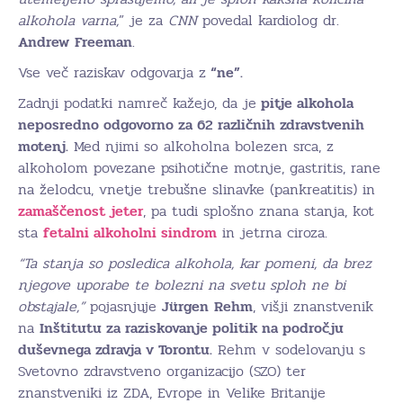
alkohola varna,
” je za
CNN
povedal kardiolog dr.
Andrew
Freeman
.
Vse več raziskav odgovarja z
“ne”.
Zadnji podatki namreč kažejo, da je
pitje alkohola
neposredno odgovorno za 62 različnih zdravstvenih
motenj.
Med njimi so alkoholna bolezen srca, z
alkoholom povezane psihotične motnje, gastritis, rane
na želodcu, vnetje trebušne slinavke (pankreatitis) in
zamaščenost jeter
, pa tudi splošno znana stanja, kot
sta
fetalni alkoholni sindrom
in jetrna ciroza.
“Ta stanja so posledica alkohola, kar pomeni, da brez
njegove uporabe te bolezni na svetu sploh ne bi
obstajale,”
pojasnjuje
Jürgen
Rehm
, višji znanstvenik
na
Inštitutu za raziskovanje politik na področju
duševnega zdravja v Torontu.
Rehm v sodelovanju s
Svetovno zdravstveno organizacijo (SZO) ter
znanstveniki iz ZDA, Evrope in Velike Britanije