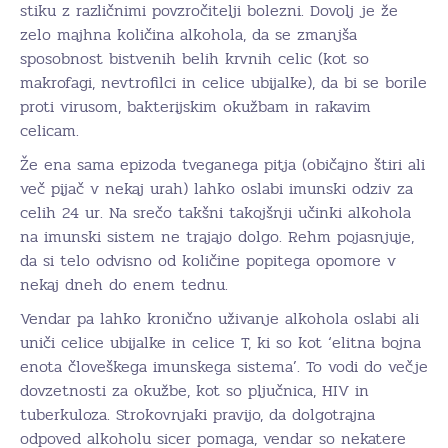
stiku z različnimi povzročitelji bolezni. Dovolj je že
zelo majhna količina alkohola, da se zmanjša
sposobnost bistvenih belih krvnih celic (kot so
makrofagi, nevtrofilci in celice ubijalke), da bi se borile
proti virusom, bakterijskim okužbam in rakavim
celicam.
Že ena sama epizoda tveganega pitja (običajno štiri ali
več pijač v nekaj urah) lahko oslabi imunski odziv za
celih 24 ur. Na srečo takšni takojšnji učinki alkohola
na imunski sistem ne trajajo dolgo. Rehm pojasnjuje,
da si telo odvisno od količine popitega opomore v
nekaj dneh do enem tednu.
Vendar pa lahko kronično uživanje alkohola oslabi ali
uniči celice ubijalke in celice T, ki so kot ‘elitna bojna
enota človeškega imunskega sistema’. To vodi do večje
dovzetnosti za okužbe, kot so pljučnica, HIV in
tuberkuloza. Strokovnjaki pravijo, da dolgotrajna
odpoved alkoholu sicer pomaga, vendar so nekatere