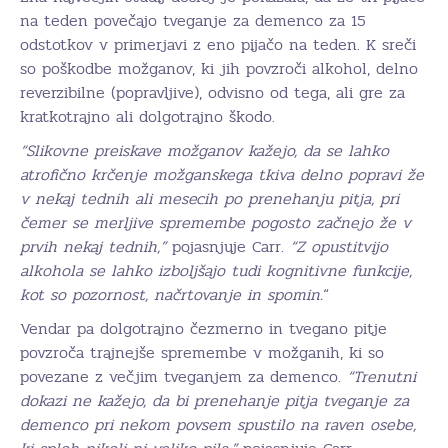
na teden povečajo tveganje za demenco za 15
odstotkov v primerjavi z eno pijačo na teden. K sreči
so poškodbe možganov, ki jih povzroči alkohol, delno
reverzibilne (popravljive), odvisno od tega, ali gre za
kratkotrajno ali dolgotrajno škodo.
“Slikovne preiskave možganov kažejo, da se lahko
atrofično krčenje možganskega tkiva delno popravi že
v nekaj tednih ali mesecih po prenehanju pitja, pri
čemer se merljive spremembe pogosto začnejo že v
prvih nekaj tednih,”
pojasnjuje Carr.
“Z opustitvijo
alkohola se lahko izboljšajo tudi kognitivne funkcije,
kot so pozornost, načrtovanje in spomin.
“
Vendar pa dolgotrajno čezmerno in tvegano pitje
povzroča trajnejše spremembe v možganih, ki so
povezane z večjim tveganjem za demenco.
“Trenutni
dokazi ne kažejo, da bi prenehanje pitja tveganje za
demenco pri nekom povsem spustilo na raven osebe,