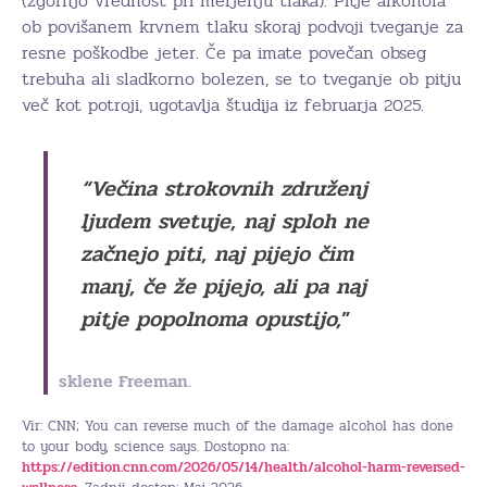
(zgornjo vrednost pri merjenju tlaka). Pitje alkohola
ob povišanem krvnem tlaku skoraj podvoji tveganje za
resne poškodbe jeter. Če pa imate povečan obseg
trebuha ali sladkorno bolezen, se to tveganje ob pitju
več kot potroji, ugotavlja študija iz februarja 2025.
“Večina strokovnih združenj
ljudem svetuje, naj sploh ne
začnejo piti, naj pijejo čim
manj, če že pijejo, ali pa naj
pitje popolnoma opustijo,
”
sklene Freeman.
Vir: CNN; You can reverse much of the damage alcohol has done
to your body, science says. Dostopno na:
https://edition.cnn.com/2026/05/14/health/alcohol-harm-reversed-