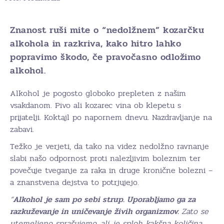
Znanost ruši mite o “nedolžnem” kozarčku
alkohola in razkriva, kako hitro lahko
popravimo škodo, če pravočasno odložimo
alkohol.
Alkohol je pogosto globoko prepleten z našim
vsakdanom. Pivo ali kozarec vina ob klepetu s
prijatelji. Koktajl po napornem dnevu. Nazdravljanje na
zabavi.
Težko je verjeti, da tako na videz nedolžno ravnanje
slabi našo odpornost proti nalezljivim boleznim ter
povečuje tveganje za raka in druge kronične bolezni –
a znanstvena dejstva to potrjujejo.
“
Alkohol je sam po sebi strup. Uporabljamo ga za
razkuževanje in uničevanje živih organizmov.
Zato se
utemeljeno sprašujemo, ali je sploh kakšna količina