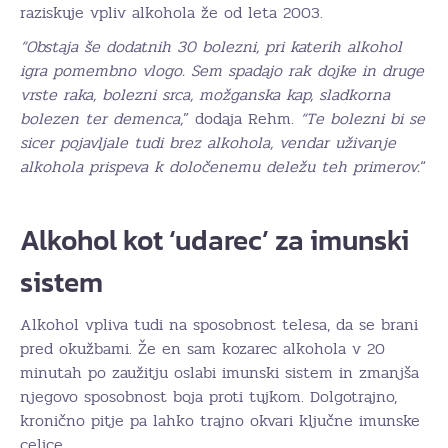
raziskuje vpliv alkohola že od leta 2003.
“Obstaja še dodatnih 30 bolezni, pri katerih alkohol
igra pomembno vlogo. Sem spadajo rak dojke in druge
vrste raka, bolezni srca, možganska kap, sladkorna
bolezen ter demenca,
” dodaja Rehm.
“Te bolezni bi se
sicer pojavljale tudi brez alkohola, vendar uživanje
alkohola prispeva k določenemu deležu teh primerov.
“
Alkohol kot ‘udarec’ za imunski
sistem
Alkohol vpliva tudi na sposobnost telesa, da se brani
pred okužbami. Že en sam kozarec alkohola v 20
minutah po zaužitju oslabi imunski sistem in zmanjša
njegovo sposobnost boja proti tujkom. Dolgotrajno,
kronično pitje pa lahko trajno okvari ključne imunske
celice.