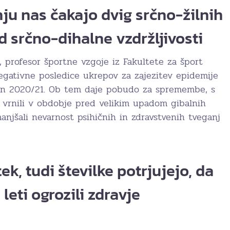
u nas čakajo dvig srčno-žilnih
d srčno-dihalne vzdržljivosti
, profesor športne vzgoje iz Fakultete za šport
egativne posledice ukrepov za zajezitev epidemije
 in 2020/21. Ob tem daje pobudo za spremembe, s
h vrnili v obdobje pred velikim upadom gibalnih
njšali nevarnost psihičnih in zdravstvenih tveganj
k, tudi številke potrjujejo, da
 leti ogrozili zdravje