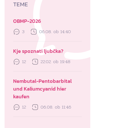
TEME
OBMP-2026
3
06.08. ob 14:40
Kje spoznati ljubčka?
12
22.02. ob 19:48
Nembutal-Pentobarbital
und Kaliumcyanid hier
kaufen
12
06.08. ob 11:46