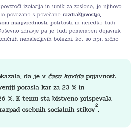
 povzroči izolacija in umik za zaslone, je njihovo
lo povezano s povečano
razdražljivostjo,
tkom manjvrednosti, potrtosti
in neredko tudi
 Duševno zdravje pa je tudi pomemben dejavnik
ničnih nenalezljivih bolezni, kot so npr. srčno-
okazala, da je v
času kovida
pojavnost
veniji porasla kar za 23 % in
26 %. K temu sta bistveno prispevala
2
razpad osebnih socialnih stikov
.