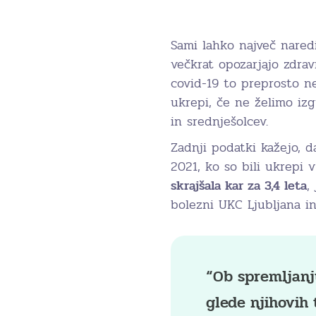
Sami lahko največ naredi
večkrat opozarjajo zdra
covid-19 to preprosto ne
ukrepi, če ne želimo izg
in srednješolcev.
Zadnji podatki kažejo, 
2021, ko so bili ukrepi 
skrajšala kar za 3,4 leta
,
bolezni UKC Ljubljana i
“Ob spremljanju
glede njihovih 