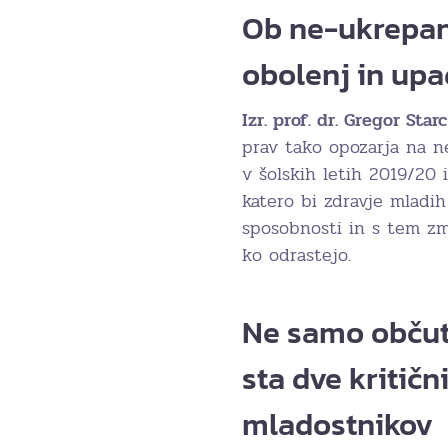
Ob ne-ukrepanj
obolenj in upa
Izr. prof. dr. Gregor Starc
prav tako opozarja na n
v šolskih letih 2019/20
katero bi zdravje mladi
sposobnosti in s tem zma
ko odrastejo.
Ne samo občute
sta dve kritični
mladostnikov