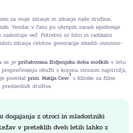
mo za svoje zdravje in zdravje naše družine,
vniki. Vendar v času po ukrepih zaradi epidemije
 zadostuje več. Potrebni so hitri in radikalni
ubiti zdravja celotne generacije mladih osnovno-
da se je
pričakovana življenjska doba moških
v letu
v preprečevanju okužb s korona virusom najstrožji,
1
 je povedal
prim. Matija Cevc
s klinike za žilne
n predsednik društva.
 dogajanja z otroci in mladostniki
težav v preteklih dveh letih lahko z