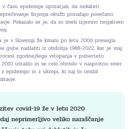
 v času epidemije opozarjali, da nekateri
reprečevanje širjenja okužb prinašajo povečano
avje. Pokazalo se je, da so imeli izjemno negativen
voj.
a je v Sloveniji že kmalu po letu 2000 presegla
e gube nadlahti iz obdobja 1988-2022, kar je vsaj
rocesi zgodnejšega vstopanja v puberteto.
 2010 ustalilo in se celo obrnilo v nasprotno smer.
z epidemijo in z ukrepi, ki naj bi omilili
dravje.
zitev covid-19 že v letu 2020
edaj neprimerljivo veliko naraščanje