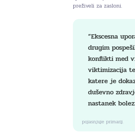
preživeli za zasloni.
“Ekscesna upor
drugim pospešil
konflikti med v
viktimizacija t
katere je doka
duševno zdravj
nastanek bolez
pojasnjuje primarij.