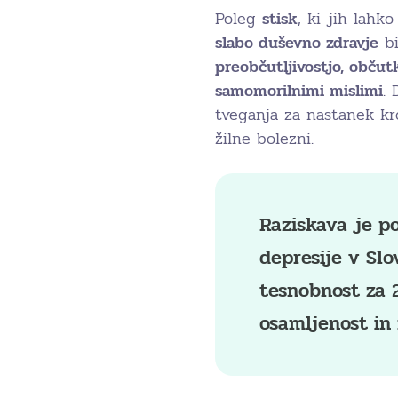
Poleg
stisk
, ki jih lahko
slabo duševno zdravje
bi
preobčutljivostjo, obču
samomorilnimi mislimi
.
tveganja za nastanek kro
žilne bolezni.
Raziskava je p
depresije v Slo
tesnobnost za 
osamljenost in 