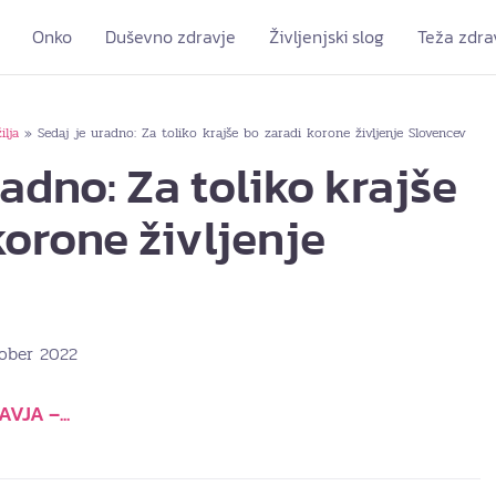
Onko
Duševno zdravje
Življenjski slog
Teža zdra
ilja
Sedaj je uradno: Za toliko krajše bo zaradi korone življenje Slovencev
»
radno: Za toliko krajše
korone življenje
tober 2022
JA –...