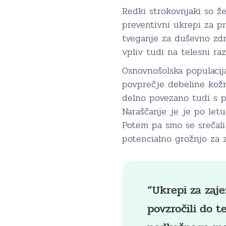
Redki strokovnjaki so že
preventivni ukrepi za p
tveganje za duševno zdr
vpliv tudi na telesni raz
Osnovnošolska populacij
povprečje debeline kožn
delno povezano tudi s p
Naraščanje je je po letu
Potem pa smo se srečali 
potencialno grožnjo za z
“Ukrepi za zaje
povzročili do t