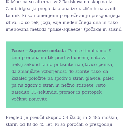
Kakšne pa so alternative? Raziskovalna skupina iz
Cambridgea je pregledala analize različnih naravnih
tehnik, ki so namenjene preprečevanju prezgodnjega
izliva. To so tek, joga, vaje medeničnega dna in tako
imenovana metoda “pause-squeeze” (počakaj in stisni).
Pause – Squeeze metoda:
Penis stimuliramo. S
tem prenehamo tik pred vrhuncem, nato za
nekaj sekund rahlo pritisnite na glavico penisa,
da zmanjšate vzburjenost. To storite tako, da
kazalec položite na spodnjo stran glavice, palec
pa na zgornjo stran in nežno stisnete. Nato
naredite 30-sekundni premor in postopek
večkrat ponovite.
Pregled je preučil skupno 54 študij in 3.485 moških,
starih od 18 do 45 let, ki so poročali o prezgodnji