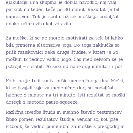
ejakulaciji. Ena skupina je dobila navodilo, naj vsaj
petkrat na teden teče po 30 minut. Rezultat je bil
impresiven. Tek je spolni užitek moškega podaljšal
enako učinkovito kot zdravila.
Za moške, ki se ne morejo motivirati za tek, bi lahko
bila primerna alternativa joga. Do tega zaključka so
prišli raziskovalci neke druge študije, v kateri je 26
moških 12 tednov vadilo jogo. Čas med seksom se je
potrojil – s slabih 26 sekund na skoraj minuto in pol.
Koristna je tudi vadba mišic medeničnega dna. Moški,
ki so izvajali vaje za medenično dno, so podaljšali
latenco z minute na tri minute. Isti rezultat so moški
dosegli z metodo pause-squeeze.
Različna izvedba študij in majhno število testirancev
šibijo pomen rezultatov študije, vendar so, kot piše
Fitbook, še vedno pomembni za moške s prezgodnjim