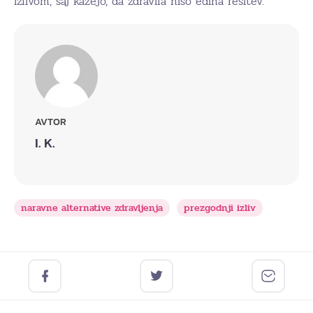
izlivom, saj kažejo, da zdravila niso edina rešitev.
AVTOR
I. K.
naravne alternative zdravljenja
prezgodnji izliv