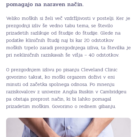
pomagajo na naraven način.
Veliko moških si želi več vzdržljivosti v postelji. Ker je
prezgodnji izliv še vedno tabu tema, se število
prizadetih razlikuje od študije do študije. Glede na
podatke kliničnih študij naj bi kar 20 odstotkov
moških trpelo zaradi prezgodnjega izliva, ta številka je
pri nekliničnih raziskavah še višja – 40 odstotkov.
O prezgodnjem izlivu po pisanju Cleveland Clinic
govorimo takrat, ko moški orgazem doživi v eni
minuti od začetka spolnega odnosa. Po mnenju
raziskovalcev z univerze Anglia Ruskin v Cambridgeu
pa obstaja preprost način, ki bi lahko pomagal
prizadetim moškim. Govorimo o rednem gibanju.