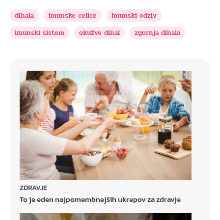
dihala
imunske celice
imunski odziv
imunski sistem
okužve dihal
zgornja dihala
ZDRAVJE
To je eden najpomembnejših ukrepov za zdravje