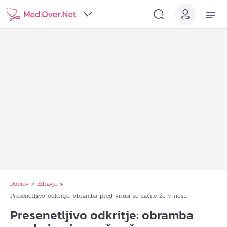
Domov
Zdravje
»
»
Presenetljivo odkritje: obramba pred virusi se začne že v nosu
Presenetljivo odkritje: obramba