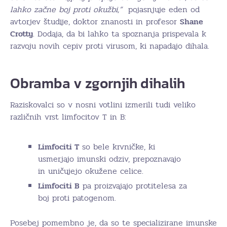
lahko začne boj proti okužbi,”
pojasnjuje eden od
avtorjev študije, doktor znanosti in profesor
Shane
Crotty
. Dodaja, da bi lahko ta spoznanja prispevala k
razvoju novih cepiv proti virusom, ki napadajo dihala.
Obramba v zgornjih dihalih
Raziskovalci so v nosni votlini izmerili tudi veliko
različnih vrst limfocitov T in B:
Limfociti T
so bele krvničke, ki
usmerjajo imunski odziv, prepoznavajo
in uničujejo okužene celice.
Limfociti B
pa proizvajajo protitelesa za
boj proti patogenom.
Posebej pomembno je, da so te specializirane imunske