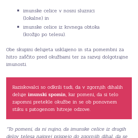
imunske celice v nosni sluznici
(lokalne) in
imunske celice iz krvnega obtoka
(krožijo po telesu).
Obe skupini delujeta usklajeno in sta pomembni za
hitro zaščito pred okužbami ter za razvoj dolgotrajne
imunosti.
Raziskovalci so odkrili tudi, da v zgornjih dihalih
deluje
imunski spomin
, kar pomeni, da si telo
zapomni pretekle okužbe in se ob ponovnem
stiku s patogenom hitreje odzove.
“To pomeni, da ni nujno, da imunske celice iz drugih
delov telesa najprej prispejo do zgornjih dihal, da se