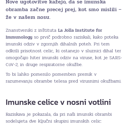
Nove ugotovitve kažejo, da se imunska
obramba začne precej prej, kot smo mislili –
že v našem nosu.
Znanstveniki z inštituta
La Jolla Institute for
Immunology
so prvič podrobno raziskali, kako poteka
imunski odziv v zgornjih dihalnih poteh. Pri tem
odkrili prisotnost celic, ki ostanejo v sluznici dihal ter
omogočajo hiter imunski odziv na viruse, kot je SARS-
CoV-2, in druge respiratorne okužbe.
To bi lahko pomenilo pomemben premik v
razumevanju obrambe telesa pred virusnimi okužbami.
Imunske celice v nosni votlini
Raziskava je pokazala, da pri naši imunski obrambi
sodelujeta dve ključni skupini imunskih celic: