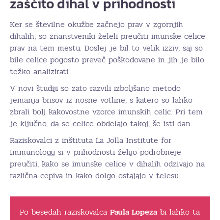
zaščito dihal v prihodnosti
Ker se številne okužbe začnejo prav v zgornjih
dihalih, so znanstveniki želeli preučiti imunske celice
prav na tem mestu. Doslej je bil to velik izziv, saj so
bile celice pogosto preveč poškodovane in jih je bilo
težko analizirati.
V novi študiji so zato razvili izboljšano metodo
jemanja brisov iz nosne votline, s katero so lahko
zbrali bolj kakovostne vzorce imunskih celic. Pri tem
je ključno, da se celice obdelajo takoj, še isti dan.
Raziskovalci z inštituta La Jolla Institute for
Immunology si v prihodnosti želijo podrobneje
preučiti, kako se imunske celice v dihalih odzivajo na
različna cepiva in kako dolgo ostajajo v telesu.
Po besedah raziskovalca
Paula Lopeza
bi lahko ta