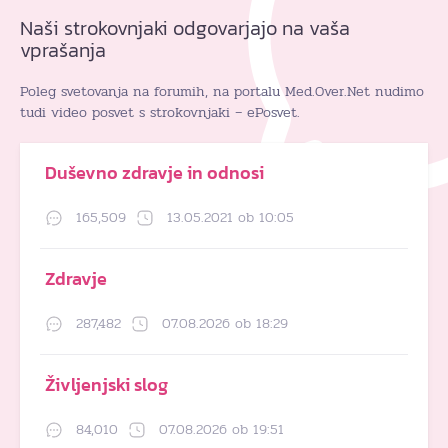
Naši strokovnjaki odgovarjajo na vaša
vprašanja
Poleg svetovanja na forumih, na portalu Med.Over.Net nudimo
tudi video posvet s strokovnjaki – ePosvet.
Duševno zdravje in odnosi
165,509
13.05.2021 ob 10:05
Zdravje
287,482
07.08.2026 ob 18:29
Življenjski slog
84,010
07.08.2026 ob 19:51