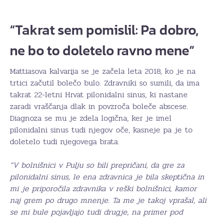
“Takrat sem pomislil: Pa dobro,
ne bo to doletelo ravno mene”
Mattiasova kalvarija se je začela leta 2018, ko je na
trtici začutil bolečo bulo. Zdravniki so sumili, da ima
takrat 22-letni Hrvat pilonidalni sinus, ki nastane
zaradi vraščanja dlak in povzroča boleče abscese.
Diagnoza se mu je zdela logična, ker je imel
pilonidalni sinus tudi njegov oče, kasneje pa je to
doletelo tudi njegovega brata.
“V bolnišnici v Pulju so bili prepričani, da gre za
pilonidalni sinus, le ena zdravnica je bila skeptična in
mi je priporočila zdravnika v reški bolnišnici, kamor
naj grem po drugo mnenje. Ta me je takoj vprašal, ali
se mi bule pojavljajo tudi drugje, na primer pod