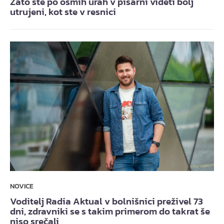
Zato ste po osmih urah v pisarni videti bolj
utrujeni, kot ste v resnici
NOVICE
Voditelj Radia Aktual v bolnišnici preživel 73
dni, zdravniki se s takim primerom do takrat še
niso srečali