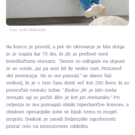
Foto: Anže Petkovšek
Na koncu je privolil, a pot do okrevanja je bila dolga
in je trajala kar 73 dni, ki jih je preživel med
bolnišničnimi stenami.
“Sestre so odhajale na dopust
in se vrnile, jaz pa sem bil še vedno tam. Postaneš
del inventarja. Vsi so me poznali,”
se danes šali
voditelj, ki je v tem času dobil več kot 250 šivov, ki so
povzročali nemalo težav. “
Redno jih je bilo treba
menjati, saj so počili. Bilo je kot pri mehaniku.”
Pri
celjenju so mu pomagali obiski hiperbarične komore, a
obiskom operacijske sobe se kljub temu ni mogel
izogniti. Dvakrat je zaradi življenjske ogroženosti
pristal celo na intenzivnem oddelku.