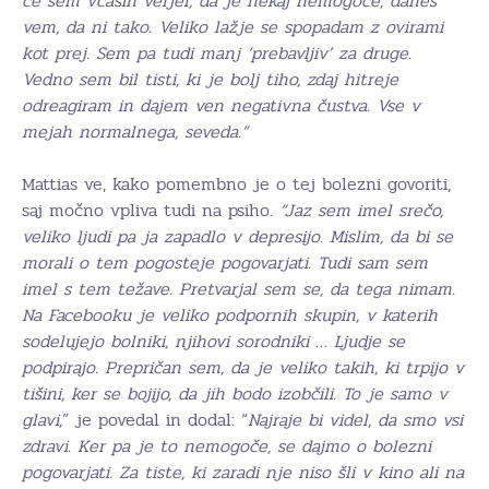
če sem včasih verjel, da je nekaj nemogoče, danes
vem, da ni tako. Veliko lažje se spopadam z ovirami
kot prej. Sem pa tudi manj ‘prebavljiv’ za druge.
Vedno sem bil tisti, ki je bolj tiho, zdaj hitreje
odreagiram in dajem ven negativna čustva. Vse v
mejah normalnega, seveda.”
Mattias ve, kako pomembno je o tej bolezni govoriti,
saj močno vpliva tudi na psiho.
“Jaz sem imel srečo,
veliko ljudi pa ja zapadlo v depresijo. Mislim, da bi se
morali o tem pogosteje pogovarjati. Tudi sam sem
imel s tem težave. Pretvarjal sem se, da tega nimam.
Na Facebooku je veliko podpornih skupin, v katerih
sodelujejo bolniki, njihovi sorodniki … Ljudje se
podpirajo. Prepričan sem, da je veliko takih, ki trpijo v
tišini, ker se bojijo, da jih bodo izobčili. To je samo v
glavi,
” je povedal in dodal: “
Najraje bi videl, da smo vsi
zdravi. Ker pa je to nemogoče, se dajmo o bolezni
pogovarjati. Za tiste, ki zaradi nje niso šli v kino ali na