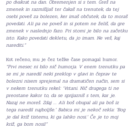
po dvakrat na dan. Obremenjen si s tem. Greš na
zmenek in razmišljaš ter čakaš na trenutek, da tej
osebi poveš za bolezen, ker imaš občutek, da to moraš
povedati. Ali pa ne poveš in si potem ne želiš, da gre
zmenek v naslednjo fazo. Pri stomi je bilo na začetku
isto. Kako povedati dekletu, da jo imam. Ne veš, kaj
narediti.”
Kot rečeno, mu je čez težke čase pomagal humor.
“Prvi mesec ni bilo nič humorja. V enem trenutku pa
se mi je naredil neki preklop v glavi in čeprav te
bolezni nisem sprejemal na dramatičen način, sem si
v nekem trenutku rekel: ‘Vstani. Nič drugega ti ne
preostane kakor to, da se sprijazniš s tem, kar je.
Nazaj ne moreš. Zdaj … Ali boš obupal ali pa boš iz
tega naredil najboljše.’ Babica mi je nekoč rekla: ‘Bog
je dal križ tistemu, ki ga lahko nosi.’ Če je to moj
križ, ga bom nosil”