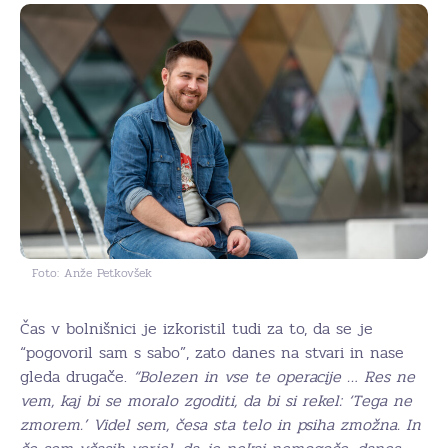
Foto: Anže Petkovšek
Čas v bolnišnici je izkoristil tudi za to, da se je
“pogovoril sam s sabo”, zato danes na stvari in nase
gleda drugače.
“Bolezen in vse te operacije … Res ne
vem, kaj bi se moralo zgoditi, da bi si rekel: ‘Tega ne
zmorem.’ Videl sem, česa sta telo in psiha zmožna. In