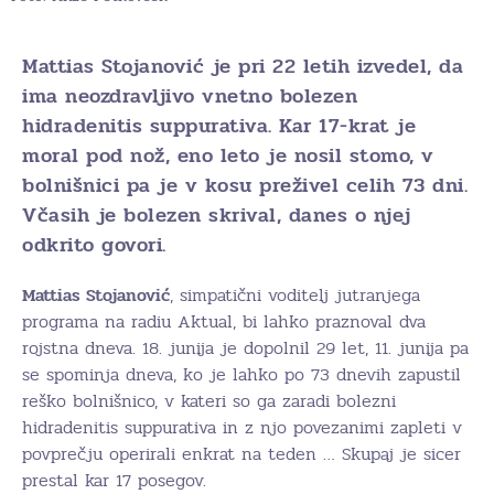
Mattias Stojanović je pri 22 letih izvedel, da
ima neozdravljivo vnetno bolezen
hidradenitis suppurativa. Kar 17-krat je
moral pod nož, eno leto je nosil stomo, v
bolnišnici pa je v kosu preživel celih 73 dni.
Včasih je bolezen skrival, danes o njej
odkrito govori.
Mattias Stojanović
, simpatični voditelj jutranjega
programa na radiu Aktual, bi lahko praznoval dva
rojstna dneva. 18. junija je dopolnil 29 let, 11. junija pa
se spominja dneva, ko je lahko po 73 dnevih zapustil
reško bolnišnico, v kateri so ga zaradi bolezni
hidradenitis suppurativa in z njo povezanimi zapleti v
povprečju operirali enkrat na teden … Skupaj je sicer
prestal kar 17 posegov.