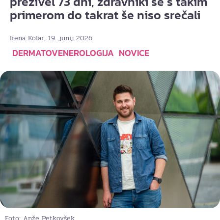
preživel 73 dni, zdravniki se s takim
primerom do takrat še niso srečali
, 19. junij 2026
Irena Kolar
DERMATOVENEROLOGIJA
NOVICE
Foto: Anže Petkovšek