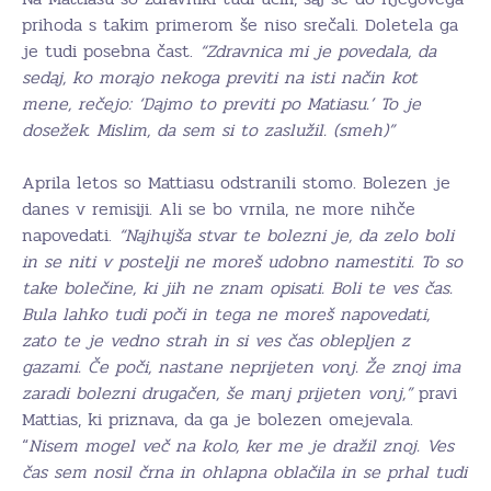
prihoda s takim primerom še niso srečali. Doletela ga
je tudi posebna čast.
“Zdravnica mi je povedala, da
sedaj, ko morajo nekoga previti na isti način kot
mene, rečejo: ‘Dajmo to previti po Matiasu.’ To je
dosežek. Mislim, da sem si to zaslužil. (smeh)”
Aprila letos so Mattiasu odstranili stomo. Bolezen je
danes v remisiji. Ali se bo vrnila, ne more nihče
napovedati.
“Najhujša stvar te bolezni je, da zelo boli
in se niti v postelji ne moreš udobno namestiti. To so
take bolečine, ki jih ne znam opisati. Boli te ves čas.
Bula lahko tudi poči in tega ne moreš napovedati,
zato te je vedno strah in si ves čas oblepljen z
gazami. Če poči, nastane neprijeten vonj. Že znoj ima
zaradi bolezni drugačen, še manj prijeten vonj,”
pravi
Mattias, ki priznava, da ga je bolezen omejevala.
“
Nisem mogel več na kolo, ker me je dražil znoj. Ves
čas sem nosil črna in ohlapna oblačila in se prhal tudi