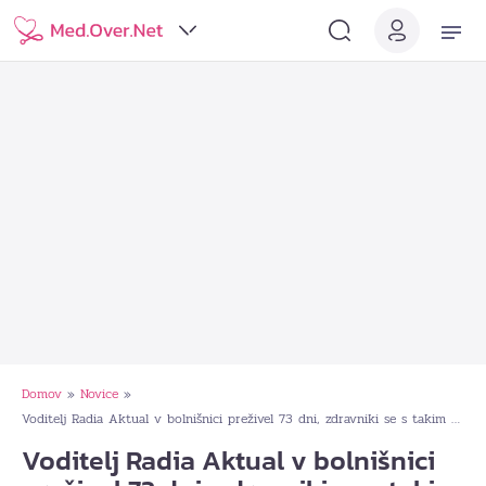
Domov
Novice
»
»
Voditelj Radia Aktual v bolnišnici preživel 73 dni, zdravniki se s takim primerom do takrat še niso srečali
Voditelj Radia Aktual v bolnišnici