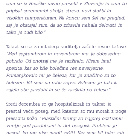
sem se iz Hrvaške ravno preselil v Slovenijo in sem to
pripisal spremembi okolja, stresu, novi službi in
visokim temperaturam. Na koncu sem šel na pregled,
saj je obstajal sum, da so zdravila nehala delovati, in
tako je tudi bilo.”
Takrat so se za mladega voditelja začele resne težave.
“Med septembrom in novembrom me je dobesedno
pobralo. Od znotraj me je razžiralo. Nisem imel
apetita, ker so bile bolečine res neverjetne.
Primanjkovalo mi je železa, kar je značilno za to
bolezen. Bil sem na robu sepse. Bolezen je takrat
zajela obe pazduhi in se še razširila po telesu.”
Sredi decembra so ga hospitalizirali in takrat je
prestal večji poseg, med katerim so mu morali z noge
presaditi kožo. “
Plastični kirurgi so najprej odstranili
vnetje pod pazduhami in del bezgavk. Problem je
nastal, ko ran niso mogli zašiti. Ker sem bil tako suh.