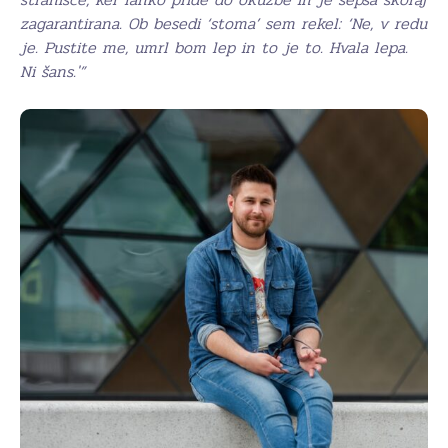
zagarantirana. Ob besedi ‘stoma’ sem rekel: ‘Ne, v redu
je. Pustite me, umrl bom lep in to je to. Hvala lepa.
Ni šans.'”