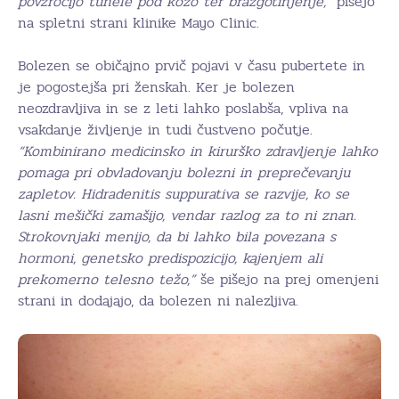
povzročijo tunele pod kožo ter brazgotinjenje,”
pišejo
na spletni strani klinike Mayo Clinic.
Bolezen se običajno prvič pojavi v času pubertete in
je pogostejša pri ženskah. Ker je bolezen
neozdravljiva in se z leti lahko poslabša, vpliva na
vsakdanje življenje in tudi čustveno počutje.
“Kombinirano medicinsko in kirurško zdravljenje lahko
pomaga pri obvladovanju bolezni in preprečevanju
zapletov. Hidradenitis suppurativa se razvije, ko se
lasni mešički zamašijo, vendar razlog za to ni znan.
Strokovnjaki menijo, da bi lahko bila povezana s
hormoni, genetsko predispozicijo, kajenjem ali
prekomerno telesno težo,”
še pišejo na prej omenjeni
strani in dodajajo, da bolezen ni nalezljiva.