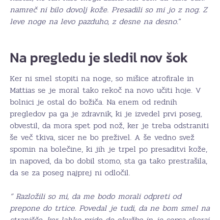
namreč ni bilo dovolj kože. Presadili so mi jo z nog. Z
leve noge na levo pazduho, z desne na desno.
“
Na pregledu je sledil nov šok
Ker ni smel stopiti na noge, so mišice atrofirale in
Mattias se je moral tako rekoč na novo učiti hoje. V
bolnici je ostal do božiča. Na enem od rednih
pregledov pa ga je zdravnik, ki je izvedel prvi poseg,
obvestil, da mora spet pod nož, ker je treba odstraniti
še več tkiva, sicer ne bo preživel. A še vedno svež
spomin na bolečine, ki jih je trpel po presaditvi kože,
in napoved, da bo dobil stomo, sta ga tako prestrašila,
da se za poseg najprej ni odločil.
” Razložili so mi, da me bodo morali odpreti od
prepone do trtice. Povedal je tudi, da ne bom smel na
stranišče, ker lahko pride do okužbe in je sepsa skoraj