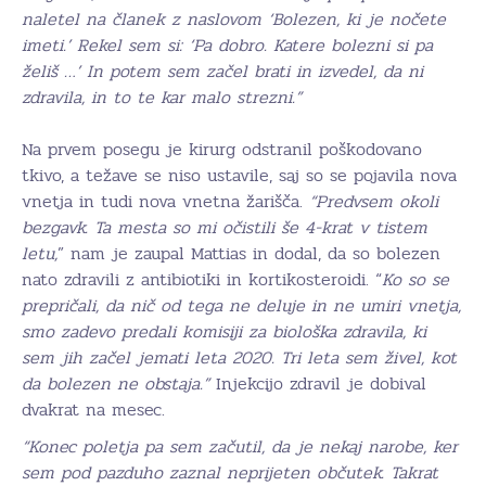
naletel na članek z naslovom ‘Bolezen, ki je nočete
imeti.’ Rekel sem si: ‘Pa dobro. Katere bolezni si pa
želiš …’ In potem sem začel brati in izvedel, da ni
zdravila, in to te kar malo strezni.”
Na prvem posegu je kirurg odstranil poškodovano
tkivo, a težave se niso ustavile, saj so se pojavila nova
vnetja in tudi nova vnetna žarišča.
“Predvsem okoli
bezgavk. Ta mesta so mi očistili še 4-krat v tistem
letu,
” nam je zaupal Mattias in dodal, da so bolezen
nato zdravili z antibiotiki in kortikosteroidi. “
Ko so se
prepričali, da nič od tega ne deluje in ne umiri vnetja,
smo zadevo predali komisiji za biološka zdravila, ki
sem jih začel jemati leta 2020. Tri leta sem živel, kot
da bolezen ne obstaja.”
Injekcijo zdravil je dobival
dvakrat na mesec.
“Konec poletja pa sem začutil, da je nekaj narobe, ker
sem pod pazduho zaznal neprijeten občutek. Takrat