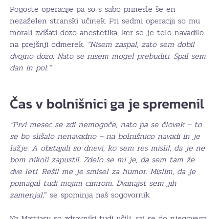
Pogoste operacije pa so s sabo prinesle še en
nezaželen stranski učinek. Pri sedmi operaciji so mu
morali zvišati dozo anestetika, ker se je telo navadilo
na prejšnji odmerek.
“Nisem zaspal, zato sem dobil
dvojno dozo. Nato se nisem mogel prebuditi. Spal sem
dan in pol.”
Čas v bolnišnici ga je spremenil
“Prvi mesec se zdi nemogoče, nato pa se človek – to
se bo slišalo nenavadno – na bolnišnico navadi in je
lažje. A obstajali so dnevi, ko sem res mislil, da je ne
bom nikoli zapustil. Zdelo se mi je, da sem tam že
dve leti. Rešil me je smisel za humor. Mislim, da je
pomagal tudi mojim cimrom. Dvanajst sem jih
zamenjal,
” se spominja naš sogovornik.
Na Mattiasu so zdravniki tudi učili, saj se do njegovega