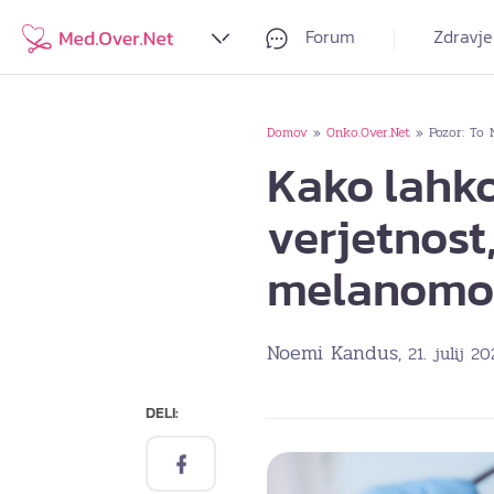
Forum
Zdravje
Domov
Onko.Over.Net
Pozor: To 
»
»
Kako lahk
verjetnost
melanom
Noemi Kandus
, 21. julij 2
DELI: