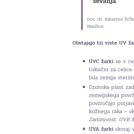
sevanja.”
Doc. dr. Katarina Trč
Maribor.
Obstajajo tri vrste UV ža
UVC žarki
se v cel
toksični za celice
bila zemlja steriln
Ozonska plast za
zemeljskega površj
povzročajo porjav
kožnega raka – vk
Zanimivost: UVB ž
UVA žarki
skoraj 