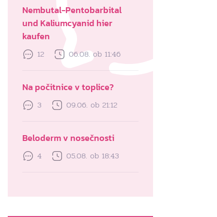
Nembutal-Pentobarbital
und Kaliumcyanid hier
kaufen
12
06.08. ob 11:46
Na počitnice v toplice?
3
09.06. ob 21:12
Beloderm v nosečnosti
4
05.08. ob 18:43