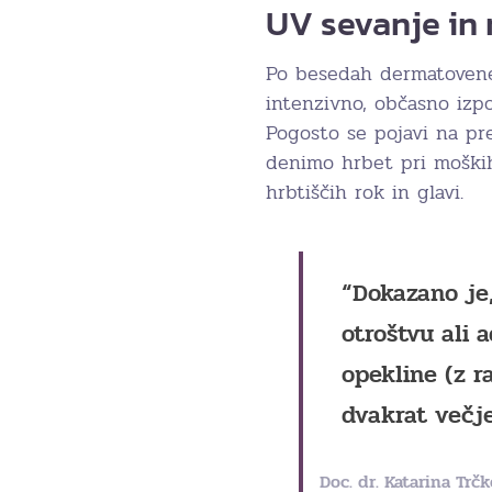
UV sevanje i
Po besedah dermatovene
intenzivno, občasno izpo
Pogosto se pojavi na pre
denimo hrbet pri moških
hrbtiščih rok in glavi.
“Dokazano je,
otroštvu ali 
opekline (z r
dvakrat večj
Doc. dr. Katarina Trčk