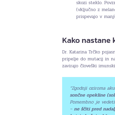
skozi steklo. Pov
(vključno z melan
prispevajo v manjš
Kako nastane k
Dr. Katarina Trčko pojas
pripelje do mutacij in 
zavirajo človeški imunski
“Zgodnji oziroma aku
sončne opekline (sol
Pomembno je vedeti
–
ne ščiti pred nada