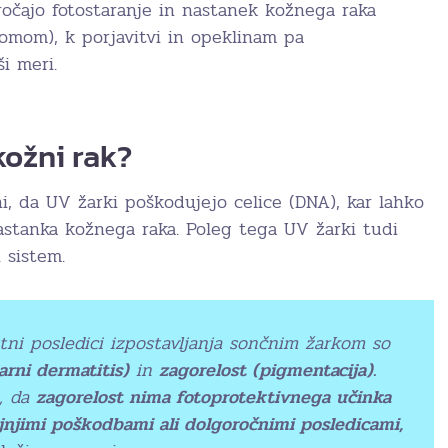
zročajo fotostaranje in nastanek kožnega raka
omom), k porjavitvi in opeklinam pa
i meri.
ožni rak?
ni, da UV žarki poškodujejo celice (DNA), kar lahko
nastanka kožnega raka. Poleg tega UV žarki tudi
 sistem.
tni posledici izpostavljanja sončnim žarkom so
arni dermatitis)
in
zagorelost (pigmentacija).
, da
zagorelost nima fotoprotektivnega učinka
ljnjimi poškodbami ali dolgoročnimi posledicami,