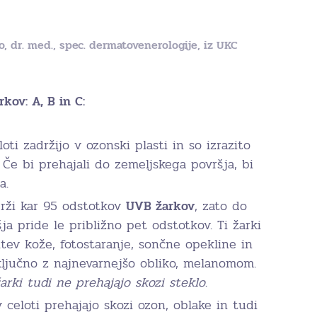
ko, dr. med., spec. dermatovenerologije, iz UKC
rkov: A, B in C:
oti zadržijo v ozonski plasti in so izrazito
. Če bi prehajali do zemeljskega površja, bi
a.
drži kar 95 odstotkov
UVB žarkov
, zato do
a pride le približno pet odstotkov. Ti žarki
itev kože, fotostaranje, sončne opekline in
ljučno z najnevarnejšo obliko, melanomom.
arki tudi ne prehajajo skozi steklo
.
v celoti prehajajo skozi ozon, oblake in tudi