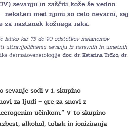
UV) sevanju in zaščiti kože še vedno
– nekateri med njimi so celo nevarni, saj
e za nastanek kožnega raka.
ltjo lahko kar 75 do 90 odstotkov melanomov
ti ultravijoličnemu sevanju iz naravnih in umetnih
istka dermatovenerologije
doc. dr. Katarina Trčko, dr.
no sevanje sodi v 1. skupino
novi za ljudi – gre za snovi z
cerogenim učinkom.” V to skupino
azbest, alkohol, tobak in ioniziranja