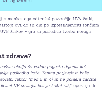
zloži sogovornica.
olj rumenkastega odtenka) povzročijo UVA žarki,
 nastopi dva do tri dni po izpostavljenosti sončnim
 UVB žarkov – gre za posledico tvorbe novega
st zdrava?
 našem okolju še vedno pogosto dojema kot
stavlja poškodbo kože. Temna porjavelost kože
arovalni faktor (med 2 in 4) in ne pomeni zaščite
icami UV sevanja, kot je kožni rak,
” opozarja dr.