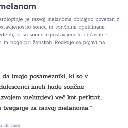
n melanom
rologinje je razvoj melanoma običajno povezan z
stavljenostjo soncu in sončnimi opeklinami.
delih, ki so soncu izpostavljeni le občasno –
 in noge pri ženskah. Redkeje se pojavi na
 da imajo posamezniki, ki so v
adolescenci imeli hude sončne
azvojem mehurjev) več kot petkrat,
e tveganje za razvoj melanoma.”
o, dr. med.