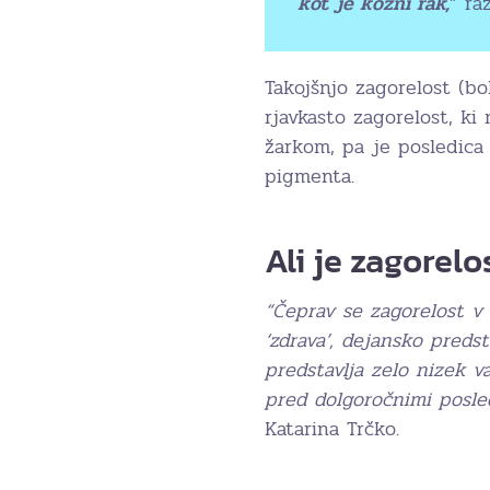
kot je kožni rak,
” ra
Takojšnjo zagorelost (b
rjavkasto zagorelost, ki
žarkom, pa je posledica
pigmenta.
Ali je zagorelo
“Čeprav se zagorelost v
‘zdrava’, dejansko pred
predstavlja zelo nizek v
pred dolgoročnimi posled
Katarina Trčko.