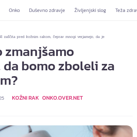
Onko
Duševno zdravje
Življenjski slog
Teža zdra
NI zaščita pred kožnim rakom, čeprav mnogi verjamejo, da je
o zmanjšamo
, da bomo zboleli za
om?
KOŽNI RAK
ONKO.OVER.NET
025