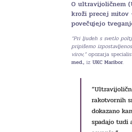
O ultravijoličnem (
kroži precej mitov 
povečujejo tveganj
“Pri ljudeh s svetlo po
pripišemo izpostavljenos
virov,”
opozarja special
med.,
iz
UKC Maribor
.
“Ultravijolič
rakotvornih s
dokazano kan
spadajo tudi 