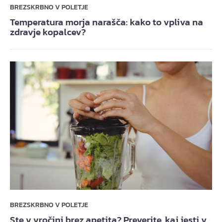
BREZSKRBNO V POLETJE
Temperatura morja narašča: kako to vpliva na
zdravje kopalcev?
BREZSKRBNO V POLETJE
Ste v vročini brez apetita? Preverite, kaj jesti v