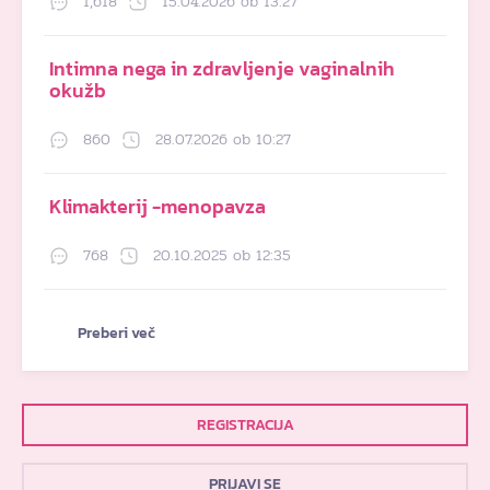
1,618
15.04.2026 ob 13:27
Intimna nega in zdravljenje vaginalnih
okužb
860
28.07.2026 ob 10:27
Klimakterij -menopavza
768
20.10.2025 ob 12:35
Preberi več
REGISTRACIJA
PRIJAVI SE