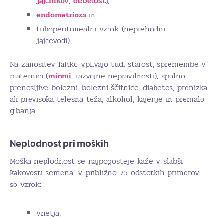
jajčnikov
,
debelost
),
endometrioza
in
tuboperitonealni vzrok (neprehodni
jajcevodi).
Na zanositev lahko vplivajo tudi starost, spremembe v
maternici (
miomi
, razvojne nepravilnosti), spolno
prenosljive bolezni, bolezni ščitnice, diabetes, prenizka
ali previsoka telesna teža, alkohol, kajenje in premalo
gibanja.
Neplodnost pri moških
Moška neplodnost se najpogosteje kaže v slabši
kakovosti semena. V približno 75 odstotkih primerov
so vzrok:
vnetja,