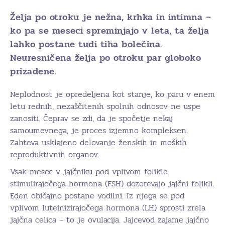
Želja po otroku je nežna, krhka in intimna –
ko pa se meseci spreminjajo v leta, ta želja
lahko postane tudi tiha bolečina.
Neuresničena želja po otroku par globoko
prizadene.
Neplodnost je opredeljena kot stanje, ko paru v enem
letu rednih, nezaščitenih spolnih odnosov ne uspe
zanositi. Čeprav se zdi, da je spočetje nekaj
samoumevnega, je proces izjemno kompleksen.
Zahteva usklajeno delovanje ženskih in moških
reproduktivnih organov.
Vsak mesec v jajčniku pod vplivom folikle
stimulirajočega hormona (FSH) dozorevajo jajčni folikli.
Eden običajno postane vodilni. Iz njega se pod
vplivom luteinizirajočega hormona (LH) sprosti zrela
jajčna celica – to je ovulacija. Jajcevod zajame jajčno