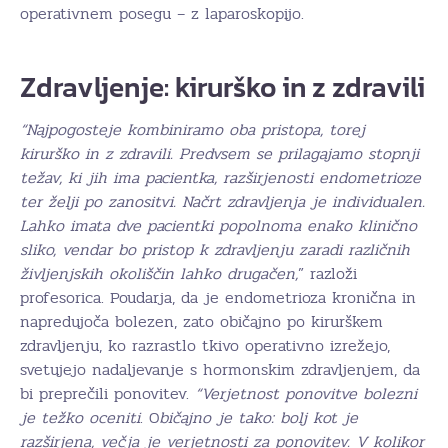
operativnem posegu – z laparoskopijo.
Zdravljenje: kirurško in z zdravili
“Najpogosteje kombiniramo oba pristopa, torej
kirurško in z zdravili. Predvsem se prilagajamo stopnji
težav, ki jih ima pacientka, razširjenosti endometrioze
ter želji po zanositvi. Načrt zdravljenja je individualen.
Lahko imata dve pacientki popolnoma enako klinično
sliko, vendar bo pristop k zdravljenju zaradi različnih
življenjskih okoliščin lahko drugačen,
” razloži
profesorica. Poudarja, da je endometrioza kronična in
napredujoča bolezen, zato običajno po kirurškem
zdravljenju, ko razrastlo tkivo operativno izrežejo,
svetujejo nadaljevanje s hormonskim zdravljenjem, da
bi preprečili ponovitev.
“Verjetnost ponovitve bolezni
je težko oceniti
. O
bičajno je tako: bolj kot je
razširjena, večja je verjetnosti za ponovitev. V kolikor