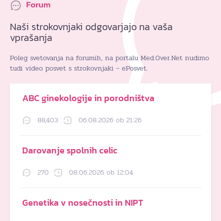
Forum
Naši strokovnjaki odgovarjajo na vaša
vprašanja
Poleg svetovanja na forumih, na portalu Med.Over.Net nudimo
tudi video posvet s strokovnjaki – ePosvet.
ABC ginekologije in porodništva
88,403
06.08.2026 ob 21:26
Darovanje spolnih celic
270
08.06.2026 ob 12:04
Genetika v nosečnosti in NIPT