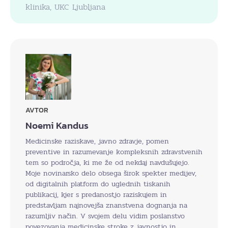
klinika, UKC Ljubljana
AVTOR
Noemi Kandus
Medicinske raziskave, javno zdravje, pomen
preventive in razumevanje kompleksnih zdravstvenih
tem so področja, ki me že od nekdaj navdušujejo.
Moje novinarsko delo obsega širok spekter medijev,
od digitalnih platform do uglednih tiskanih
publikacij, kjer s predanostjo raziskujem in
predstavljam najnovejša znanstvena dognanja na
razumljiv način. V svojem delu vidim poslanstvo
povezovanja medicinske stroke z javnostjo in