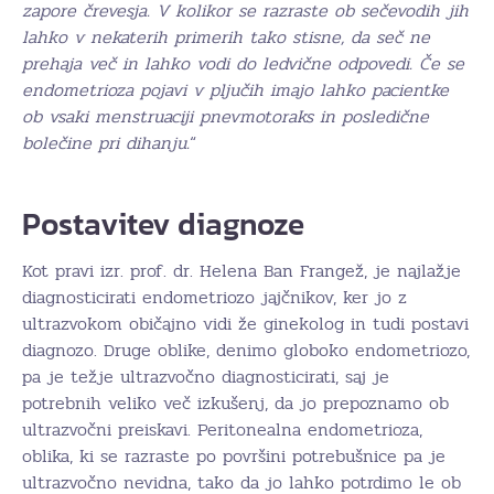
zapore črevesja. V kolikor se razraste ob sečevodih jih
lahko v nekaterih primerih tako stisne, da seč ne
prehaja več in lahko vodi do ledvične odpovedi. Če se
endometrioza pojavi v pljučih imajo lahko pacientke
ob vsaki menstruaciji pnevmotoraks in posledične
bolečine pri dihanju.
“
Postavitev diagnoze
Kot pravi izr. prof. dr. Helena Ban Frangež, je najlažje
diagnosticirati endometriozo jajčnikov, ker jo z
ultrazvokom običajno vidi že ginekolog in tudi postavi
diagnozo. Druge oblike, denimo globoko endometriozo,
pa je težje ultrazvočno diagnosticirati, saj je
potrebnih veliko več izkušenj, da jo prepoznamo ob
ultrazvočni preiskavi. Peritonealna endometrioza,
oblika, ki se razraste po površini potrebušnice pa je
ultrazvočno nevidna, tako da jo lahko potrdimo le ob