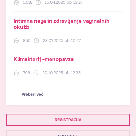
1,618
15.04.2026 ob 13:27
Intimna nega in zdravljenje vaginalnih
okužb
860
28.07.2026 ob 10:27
Klimakterij -menopavza
768
20.10.2025 ob 12:35
Preberi več
REGISTRACIJA