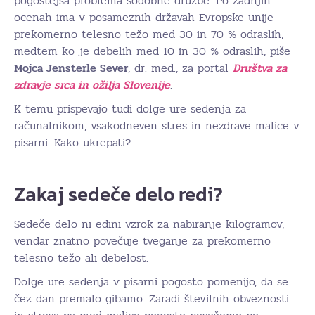
pogostejša problema sodobne družbe. Po zadnjih
ocenah ima v posameznih državah Evropske unije
prekomerno telesno težo med 30 in 70 % odraslih,
medtem ko je debelih med 10 in 30 % odraslih, piše
Mojca Jensterle Sever
, dr. med., za portal
Društva za
zdravje srca in ožilja Slovenije
.
K temu prispevajo tudi dolge ure sedenja za
računalnikom, vsakodneven stres in nezdrave malice v
pisarni. Kako ukrepati?
Zakaj sedeče delo redi?
Sedeče delo ni edini vzrok za nabiranje kilogramov,
vendar znatno povečuje tveganje za prekomerno
telesno težo ali debelost.
Dolge ure sedenja v pisarni pogosto pomenijo, da se
čez dan premalo gibamo. Zaradi številnih obveznosti