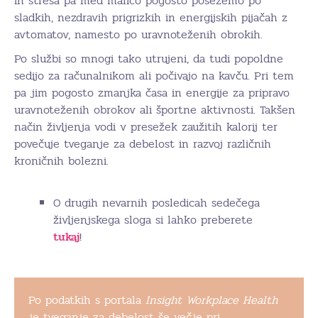
in stresa pa med malico pogosto posežemo po
sladkih, nezdravih prigrizkih in energijskih pijačah z
avtomatov, namesto po uravnoteženih obrokih.
Po službi so mnogi tako utrujeni, da tudi popoldne
sedijo za računalnikom ali počivajo na kavču. Pri tem
pa jim pogosto zmanjka časa in energije za pripravo
uravnoteženih obrokov ali športne aktivnosti. Takšen
način življenja vodi v presežek zaužitih kalorij ter
povečuje tveganje za debelost in razvoj različnih
kroničnih bolezni.
O drugih nevarnih posledicah sedečega
življenjskega sloga si lahko preberete
tukaj
!
Po podatkih s portala
Insight Workplace Health
je tveganje za debelost še večje pri