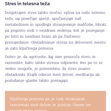
Stres in telesna teža
Dolgotrajen stres lahko močno vpliva na našo telesno
težo, saj povečuje apetit, upočasnjuje naš
metabolizem in spodbuja shranjevanje maščobe, hkrati
pa pogosto vodi v nezdrava vedenja, kot je poseganje
po hitri in nezdravi hrani ali pa čustveno
prenajedanje. Obvladovanje stresa na delovnem mestu
je zato ključnega pomena.
Dobro je, da ugotovite, kaj vam povzroča stres, in
razmislite, kako lahko stresor odpravite. Ker pa to ni
vedno mogoče, je pomembno, da stres znamo
obvladovati. Krajši odmori med delom, meditacija ali
poslušanje glasbe lahko pomagajo.
Ključnega pomena pa je tudi ohranjanje
ravnovesja med delom in prostim časom ter
urejen ritem spanja.