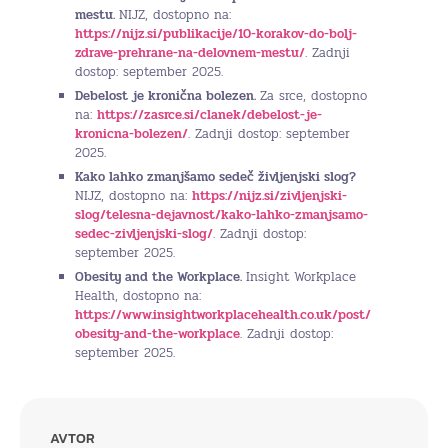
mestu.
NIJZ, dostopno na:
https://nijz.si/publikacije/10-korakov-do-bolj-
zdrave-prehrane-na-delovnem-mestu/
. Zadnji
dostop: september 2025.
Debelost je kronična bolezen.
Za srce, dostopno
na:
https://zasrce.si/clanek/debelost-je-
kronicna-bolezen/
. Zadnji dostop: september
2025.
Kako lahko zmanjšamo sedeč življenjski slog?
NIJZ, dostopno na:
https://nijz.si/zivljenjski-
slog/telesna-dejavnost/kako-lahko-zmanjsamo-
sedec-zivljenjski-slog/
. Zadnji dostop:
september 2025.
Obesity and the Workplace.
Insight Workplace
Health, dostopno na:
https://www.insightworkplacehealth.co.uk/post/
obesity-and-the-workplace
. Zadnji dostop:
september 2025.
AVTOR