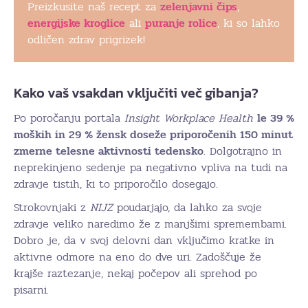
Preizkusite naš recept za
zelenjavni čips
,
energijske kroglice
ali
puranje rolice
, ki so lahko
odličen zdrav prigrizek!
Kako vaš vsakdan vključiti več gibanja?
Po poročanju portala
Insight Workplace Health
le 39 %
moških in 29 % žensk doseže priporočenih 150 minut
zmerne telesne aktivnosti tedensko
. Dolgotrajno in
neprekinjeno sedenje pa negativno vpliva na tudi na
zdravje tistih, ki to priporočilo dosegajo.
Strokovnjaki z
NIJZ
poudarjajo, da lahko za svoje
zdravje veliko naredimo že z manjšimi spremembami.
Dobro je, da v svoj delovni dan vključimo kratke in
aktivne odmore na eno do dve uri. Zadoščuje že
krajše raztezanje, nekaj počepov ali sprehod po
pisarni.