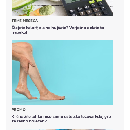
TEME MESECA
Štejete kalorije, a ne hujšate? Verjetno delate to
napako!
PROMO
Krčne žile lahko niso samo estetska težava: kdaj gre
za resno bolezen?