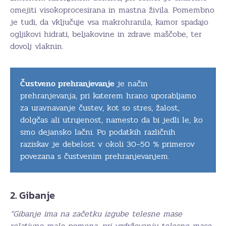
omejiti visokoprocesirana in mastna živila. Pomembno
je tudi, da vključuje vsa makrohranila, kamor spadajo
ogljikovi hidrati, beljakovine in zdrave maščobe, ter
dovolj vlaknin.
Čustveno prehranjevanje
je način
prehranjevanja, pri katerem hrano uporabljamo
za uravnavanje čustev, kot so stres, žalost,
dolgčas ali utrujenost, namesto da bi jedli le, ko
smo dejansko lačni. Po podatkih različnih
raziskav je debelost v okoli 30–50 % primerov
povezana s čustvenim prehranjevanjem.
2. Gibanje
“Gibanje ima na začetku izgube telesne mase
relativno malo pomena, pri vzdrževanju telesne mase