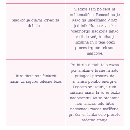
Sladkor sam po sebi ni
problematičen. Pomembno je,
Sladkor je glavni krivec za
kako ga umeščamo v svoj
debelost.
jedilnik. Hrana z visoko
vsebnostjo sladkorja lahko
vodi do večjih nihanj
inzulina in s tem oteži
proces izgube telesne
maščobe.
Pri hitrih dietah telo zazna
pomanjkanje hrane in zato
Hitre diete so učinkovit
prilagodi presnovo, da
način za izgubo telesne teže.
zmanjša porabo energije.
Pogosto se izgublja tudi
mišična masa, ki jo je težko
nadomestiti. Ko se prehrana
normalizira, telo hitro
nadoknadi zaloge maščobe,
pri čemer lahko celo preseže
začetno stanje.