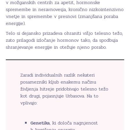
v možganskih centrih za apetit, hormonske
spremembe in neravnovesja, kronično nizkointenzivno
vnetje in spremembe v presnovi (zmanjšana poraba
energije).
Telo si dejansko prizadeva ohraniti višjo telesno težo,
zato prilagodi izločanje hormonov tako, da spodbuja
shranjevanje energije in otežuje njeno porabo.
Zaradi individualnih razlik nekateri
posamezniki kljub enakemu načinu
življenja hitreje pridobivajo telesno težo
kot drugi, pojasnjuje Urbasova. Na to
vplivajo:
Genetika
, ki določa nagnjenost
h kopičenju energije,