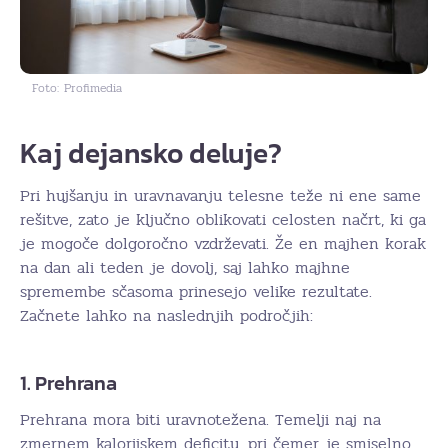
Foto: Profimedia
Kaj dejansko deluje?
Pri hujšanju in uravnavanju telesne teže ni ene same
rešitve, zato je ključno oblikovati celosten načrt, ki ga
je mogoče dolgoročno vzdrževati. Že en majhen korak
na dan ali teden je dovolj, saj lahko majhne
spremembe sčasoma prinesejo velike rezultate.
Začnete lahko na naslednjih področjih:
1. Prehrana
Prehrana mora biti uravnotežena. Temelji naj na
zmernem kalorijskem deficitu, pri čemer je smiselno