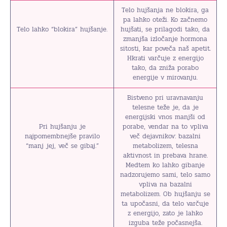
Telo hujšanja ne blokira, ga
pa lahko oteži. Ko začnemo
Telo lahko “blokira” hujšanje.
hujšati, se prilagodi tako, da
zmanjša izločanje hormona
sitosti, kar poveča naš apetit.
Hkrati varčuje z energijo
tako, da zniža porabo
energije v mirovanju.
Bistveno pri uravnavanju
telesne teže je, da je
energijski vnos manjši od
Pri hujšanju je
porabe, vendar na to vpliva
najpomembnejše pravilo
več dejavnikov: bazalni
“manj jej, več se gibaj.”
metabolizem, telesna
aktivnost in prebava hrane.
Medtem ko lahko gibanje
nadzorujemo sami, telo samo
vpliva na bazalni
metabolizem. Ob hujšanju se
ta upočasni, da telo varčuje
z energijo, zato je lahko
izguba teže počasnejša.