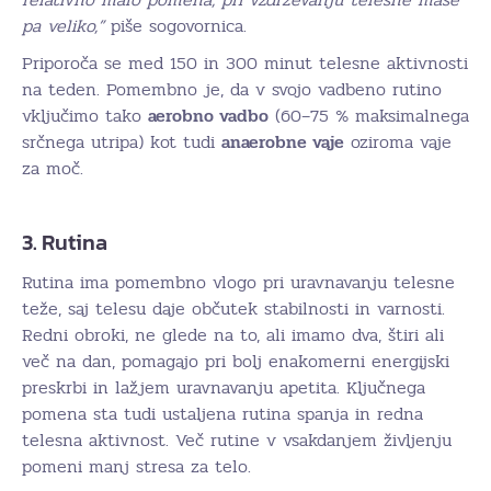
pa veliko,”
piše sogovornica.
Priporoča se med 150 in 300 minut telesne aktivnosti
na teden. Pomembno je, da v svojo vadbeno rutino
vključimo tako
aerobno vadbo
(60–75 % maksimalnega
srčnega utripa) kot tudi
anaerobne vaje
oziroma vaje
za moč.
3. Rutina
Rutina ima pomembno vlogo pri uravnavanju telesne
teže, saj telesu daje občutek stabilnosti in varnosti.
Redni obroki, ne glede na to, ali imamo dva, štiri ali
več na dan, pomagajo pri bolj enakomerni energijski
preskrbi in lažjem uravnavanju apetita. Ključnega
pomena sta tudi ustaljena rutina spanja in redna
telesna aktivnost. Več rutine v vsakdanjem življenju
pomeni manj stresa za telo.