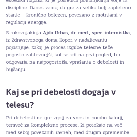
estetska napaka, ki je posledica pomanjkanja volje in
discipline. Danes vemo, da gre za veliko bolj zapleteno
stanje – kronično bolezen, povezano z motnjami v
regulaciji energije.
Strokovnjakinja
Ajda Urbas, dr. med., spec. internistka,
iz Zdravstvenega doma Koper, v nadaljevanju
pojasnjuje, zakaj je proces izgube telesne teže
pogosto zahtevnejši, kot se zdi na prvi pogled, ter
odgovarja na najpogostejša vprašanja o debelosti in
hujšanju.
Kaj se pri debelosti dogaja v
telesu?
Pri debelosti ne gre zgolj za vnos in porabo kalorij,
temveč za kompleksne procese, ki potekajo na več
med seboj povezanih ravneh, med drugim spremembe