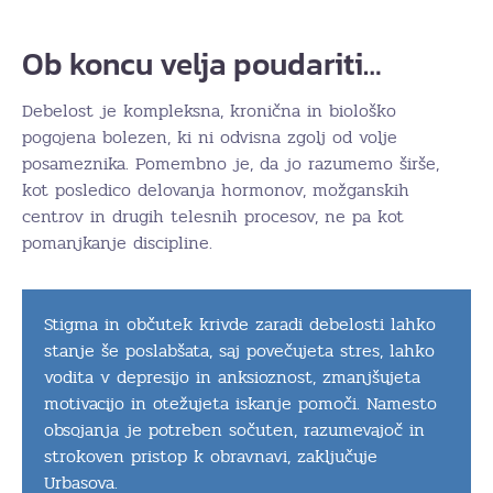
Ob koncu velja poudariti…
Debelost je kompleksna, kronična in biološko
pogojena bolezen, ki ni odvisna zgolj od volje
posameznika. Pomembno je, da jo razumemo širše,
kot posledico delovanja hormonov, možganskih
centrov in drugih telesnih procesov, ne pa kot
pomanjkanje discipline.
Stigma in občutek krivde zaradi debelosti lahko
stanje še poslabšata, saj povečujeta stres, lahko
vodita v depresijo in anksioznost, zmanjšujeta
motivacijo in otežujeta iskanje pomoči. Namesto
obsojanja je potreben sočuten, razumevajoč in
strokoven pristop k obravnavi, zaključuje
Urbasova.