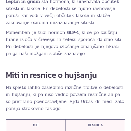
Leptin in grelin
sta hormona, ki uravnavata občutek
sitosti in lakote. Pri debelosti se njuno ravnovesje
poruši, kar vodi v večji občutek lakote in slabše
zaznavanje oziroma nezaznavanje sitosti.
Pomemben je tudi hormon
GLP-1
, ki se po zaužitju
hrane izloča v črevesju in telesu sporoča, da smo siti.
Pri debelosti je njegovo izločanje zmanjšano, hkrati
pa ga naši možgani slabše zaznavajo.
Miti in resnice o hujšanju
Na spletu lahko zasledimo različne trditve o debelosti
in hujšanju, ki pa niso vedno povsem resnične ali pa
so pretirano poenostavljene. Ajda Urbas, dr. med., zato
ponuja strokovno razlago:
MIT
RESNICA