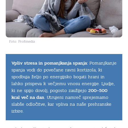
Foto: Profimedia
Vpliv stresa in pomanjkanja spanja:
Pomanjkanje
spanja vodi do povečane ravni kortizola, ki
spodbuja željo po energijsko bogati hrani in
lahko prispeva k večjemu vnosu energije. Ljudje,
ki ne spijo dovolj, pogosto zaužijejo
200–500
kcal več na dan
. Utrujeni namreč sprejemamo
slabše odločitve, kar vpliva na naše prehranske
izbire.