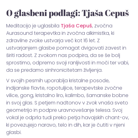
O glasbeni podlagi: Tjaša Cepuš
Meditacijo je uglasbila
Tjaša Cepuš
, zvočna
Aurasound terapevtka in zvočna alkimistka, ki
zdravilne zvoke ustvarja več kot 16 let. Z
ustvarjanjem glasbe pomagat dvigovati zavest in
širiti radost. Z zvokom nas podpira, da se še bolj
sprostimo, odpremo svoji ranljivosti in moči ter vabi,
da se predamo sinhronicitetam življenja.
V svojih pesmih uporablja kristalne posode,
indijanske flavte, ropotuljice, terapevtske zvočne
vilice, gong, kristalno liro, kalimbo, šamanske bobne
in svoj glas. S petjem nadtonov v zvok vnaša sveto
geometrijo in podpre uravnovešanje telesa. Svoj
vokal je odprla tudi preko petja havajskih chant-ov,
ki povezujejo naravo, telo in dih, kar je čutiti v njeni
glasbi.