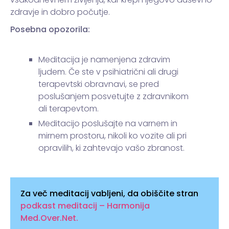
zdravje in dobro počutje.
Posebna opozorila:
Meditacija je namenjena zdravim
ljudem. Če ste v psihiatrični ali drugi
terapevtski obravnavi, se pred
poslušanjem posvetujte z zdravnikom
ali terapevtom.
Meditacijo poslušajte na varnem in
mirnem prostoru, nikoli ko vozite ali pri
opravilih, ki zahtevajo vašo zbranost.
Za več meditacij vabljeni, da obiščite stran
podkast meditacij – Harmonija
Med.Over.Net.