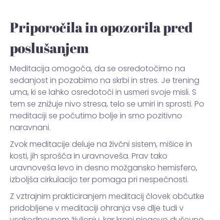
Priporočila in opozorila pred
poslušanjem
Meditacija omogoča, da se osredotočimo na
sedanjost in pozabimo na skrbi in stres. Je trening
uma, ki se lahko osredotoči in usmeri svoje misli. S
tem se znižuje nivo stresa, telo se umiri in sprosti. Po
meditaciji se počutimo bolje in smo pozitivno
naravnani.
Zvok meditacije deluje na živčni sistem, mišice in
kosti, jih sprošča in uravnoveša. Prav tako
uravnoveša levo in desno možgansko hemisfero,
izboljša cirkulacijo ter pomaga pri nespečnosti.
Z vztrajnim prakticiranjem meditacij človek občutke
pridobljene v meditaciji ohranja vse dlje tudi v
vsakodnevnem življenju, kar krepi njegovo duševno