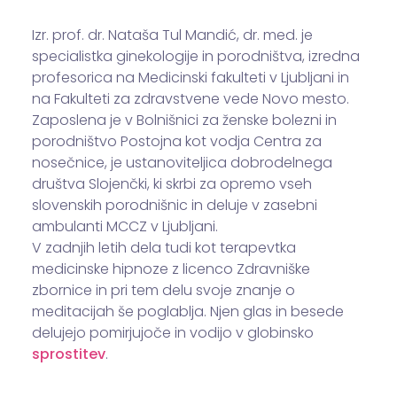
Izr. prof. dr. Nataša Tul Mandić, dr. med. je
specialistka ginekologije in porodništva, izredna
profesorica na Medicinski fakulteti v Ljubljani in
na Fakulteti za zdravstvene vede Novo mesto.
Zaposlena je v Bolnišnici za ženske bolezni in
porodništvo Postojna kot vodja Centra za
nosečnice, je ustanoviteljica dobrodelnega
društva Slojenčki, ki skrbi za opremo vseh
slovenskih porodnišnic in deluje v zasebni
ambulanti MCCZ v Ljubljani.
V zadnjih letih dela tudi kot terapevtka
medicinske hipnoze z licenco Zdravniške
zbornice in pri tem delu svoje znanje o
meditacijah še poglablja. Njen glas in besede
delujejo pomirjujoče in vodijo v globinsko
sprostitev
.