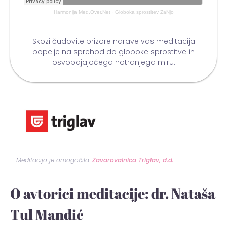
Harmonija Med.Over.Net
·
Globoka sprostitev ZaNjo
Skozi čudovite prizore narave vas meditacija
popelje na sprehod do globoke sprostitve in
osvobajajočega notranjega miru.
Meditacijo je omogočila:
Zavarovalnica Triglav, d.d.
O avtorici meditacije: dr. Nataša
Tul Mandić