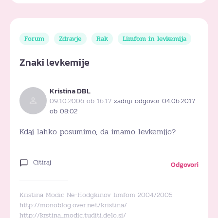
Forum
Zdravje
Rak
Limfom in levkemija
Znaki levkemije
Kristina DBL
09.10.2006 ob 16:17
zadnji odgovor 04.06.2017
ob 08:02
Kdaj lahko posumimo, da imamo levkemijo?
Citiraj
Odgovori
Kristina Modic Ne-Hodgkinov limfom 2004/2005
http://monoblog.over.net/kristina/
http://krstina_modic.tuditi.delo.si/