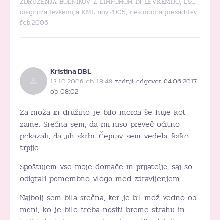
ZDRUŽENJA BOLNIKOV Z LIMFOMOM IN LEVKEMIJO, L&L
diagnoza levkemija KML nov.2005, nesorodna presaditev
feb.2006
Kristina DBL
13.10.2006 ob 18:48
zadnji odgovor 04.06.2017
ob 08:02
Za moža in družino je bilo morda še huje kot
zame. Srečna sem, da mi niso preveč očitno
pokazali, da jih skrbi. Čeprav sem vedela, kako
trpijo….
Spoštujem vse moje domače in prijatelje, saj so
odigrali pomembno vlogo med zdravljenjem.
Najbolj sem bila srečna, ker je bil mož vedno ob
meni, ko je bilo treba nositi breme strahu in