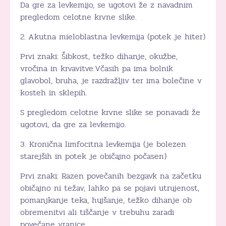
Da gre za levkemijo, se ugotovi že z navadnim
pregledom celotne krvne slike.
2. Akutna mieloblastna levkemija (potek je hiter)
Prvi znaki: Šibkost, težko dihanje, okužbe,
vročina in krvavitve.Včasih pa ima bolnik
glavobol, bruha, je razdražljiv ter ima bolečine v
kosteh in sklepih.
S pregledom celotne krvne slike se ponavadi že
ugotovi, da gre za levkemijo.
3. Kronična limfocitna levkemija (je bolezen
starejših in potek je običajno počasen)
Prvi znaki: Razen povečanih bezgavk na začetku
običajno ni težav, lahko pa se pojavi utrujenost,
pomanjkanje teka, hujšanje, težko dihanje ob
obremenitvi ali tiščanje v trebuhu zaradi
povečane vranice.