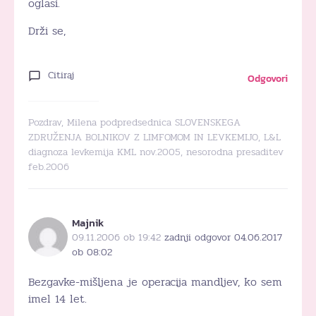
oglasi.
Drži se,
Citiraj
Odgovori
Pozdrav, Milena podpredsednica SLOVENSKEGA
ZDRUŽENJA BOLNIKOV Z LIMFOMOM IN LEVKEMIJO, L&L
diagnoza levkemija KML nov.2005, nesorodna presaditev
feb.2006
Majnik
09.11.2006 ob 19:42
zadnji odgovor 04.06.2017
ob 08:02
Bezgavke-mišljena je operacija mandljev, ko sem
imel 14 let.