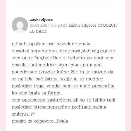
zaskrbljena
25.01.2007 ob 20:25
zadnji odgovor 04.06.2017
ob 08:02
pri sebi opažam use navedene znake…
glavobol,neprenehna utrujenost,slabost,pogosto
sem omotična,bolečine v trebuhu..po nogi sem
opazila tudi modrice..sicer imam po mami
podedovane izrazite krčne žile in je mozno da
se mi kdaj pač katera razlije in so modrice
posledice tega…vendar sem se malo prestrašila
ko sem brala ta forum..
sem opraviceno zaskrbljena ali so to lahko tudi
posledice stresa,nepravilne prehrane,nacina
ziulenja..??
prosim za odgovore…hvala