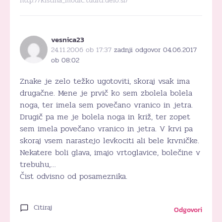
http://krstina_modic.tuditi.delo.si/
vesnica23
24.11.2006 ob 17:37
zadnji odgovor 04.06.2017
ob 08:02
Znake je zelo težko ugotoviti, skoraj vsak ima
drugačne. Mene je prvič ko sem zbolela bolela
noga, ter imela sem povečano vranico in jetra.
Drugič pa me je bolela noga in križ, ter zopet
sem imela povečano vranico in jetra. V krvi pa
skoraj vsem narastejo levkociti ali bele krvničke.
Nekatere boli glava, imajo vrtoglavice, bolečine v
trebuhu,…
Čist odvisno od posameznika.
Citiraj
Odgovori