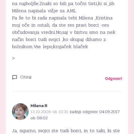
na najboljše.Znaki so bili pa točni tisti,ki si jih
Milena napisala višje za AML.
Pa še to bi rada napisala tebi Milena ,Kristina
moj oče in ostali, da ste res pravi borci -res
občudovanja vredni.No,saj v bistvu smo na nek
način borci tudi svojci ,ko skupaj dihamo z
bolnikom.Vse lepo,krojaček hlaček
>
Citiraj
Odgovori
Milena R
13.10.2006 ob 10:31
zadnji odgovor 04.06.2017
ob 08:02
Ja, sigurno, svojci ste tudi borci, in to taki, ki ste