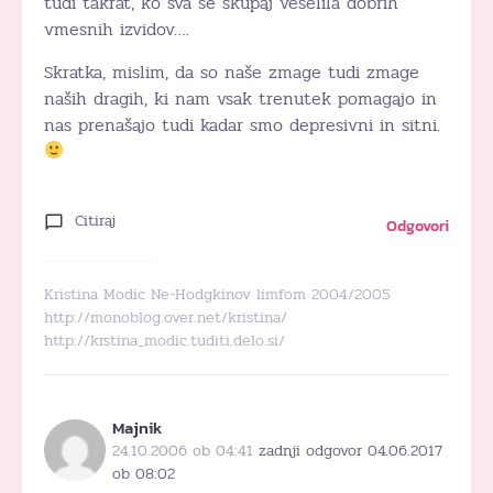
tudi takrat, ko sva se skupaj veselila dobrih
vmesnih izvidov….
Skratka, mislim, da so naše zmage tudi zmage
naših dragih, ki nam vsak trenutek pomagajo in
nas prenašajo tudi kadar smo depresivni in sitni.
Citiraj
Odgovori
Kristina Modic Ne-Hodgkinov limfom 2004/2005
http://monoblog.over.net/kristina/
http://krstina_modic.tuditi.delo.si/
Majnik
24.10.2006 ob 04:41
zadnji odgovor 04.06.2017
ob 08:02