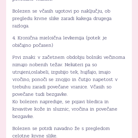
Bolezen se včasih ugotovi po naključju, ob
pregledu krvne slike zaradi kakega drugega
razloga.
4. Kronična mieloična levkemija (potek je
običajno počasen)
Prvi znaki: v začetnem obdobju bolniki večinoma
nimajo nobenih težav. Nekateri pa so
utrujeni,oslabeli, izgubijo tek, hujšajo, imajo
vročino, ponoči se znojijo in čutijo napetost v
trebuhu zaradi povečane vranice. Včasih so
povečane tudi bezgavke.
Ko bolezen napreduje, se pojavi bledica in
krvavitve kože in sluznic, vročina in povečane
bezgavke.
Bolezen se potrdi navadno že s pregledom
celotne krvne slike.