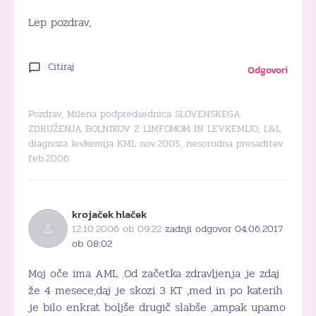
Lep pozdrav,
Citiraj
Odgovori
Pozdrav, Milena podpredsednica SLOVENSKEGA
ZDRUŽENJA BOLNIKOV Z LIMFOMOM IN LEVKEMIJO, L&L
diagnoza levkemija KML nov.2005, nesorodna presaditev
feb.2006
krojaček hlaček
12.10.2006 ob 09:22
zadnji odgovor 04.06.2017
ob 08:02
Moj oče ima AML .Od začetka zdravljenja je zdaj
že 4 mesece,daj je skozi 3 KT ,med in po katerih
je bilo enkrat boljše drugič slabše ,ampak upamo