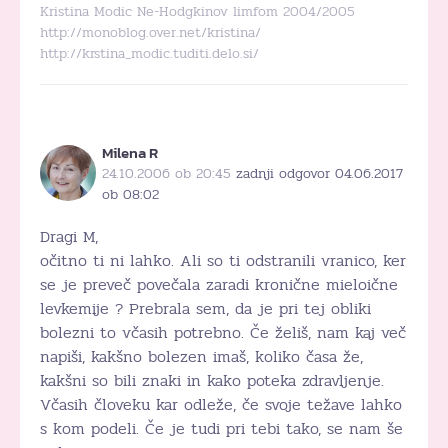
Kristina Modic Ne-Hodgkinov limfom 2004/2005
http://monoblog.over.net/kristina/
http://krstina_modic.tuditi.delo.si/
Milena R
24.10.2006 ob 20:45
zadnji odgovor 04.06.2017
ob 08:02
Dragi M,
očitno ti ni lahko. Ali so ti odstranili vranico, ker
se je preveč povečala zaradi kronične mieloične
levkemije ? Prebrala sem, da je pri tej obliki
bolezni to včasih potrebno. Če želiš, nam kaj več
napiši, kakšno bolezen imaš, koliko časa že,
kakšni so bili znaki in kako poteka zdravljenje.
Včasih človeku kar odleže, če svoje težave lahko
s kom podeli. Če je tudi pri tebi tako, se nam še