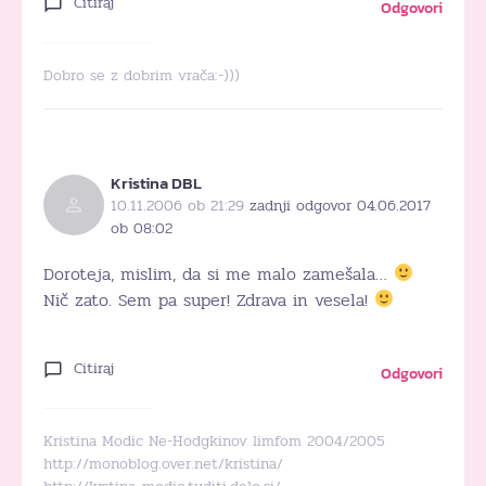
Citiraj
Odgovori
Dobro se z dobrim vrača:-)))
Kristina DBL
10.11.2006 ob 21:29
zadnji odgovor 04.06.2017
ob 08:02
Doroteja, mislim, da si me malo zamešala…
Nič zato. Sem pa super! Zdrava in vesela!
Citiraj
Odgovori
Kristina Modic Ne-Hodgkinov limfom 2004/2005
http://monoblog.over.net/kristina/