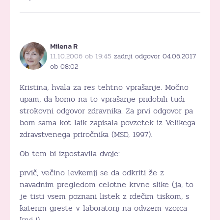
Milena R
11.10.2006 ob 19:45
zadnji odgovor 04.06.2017
ob 08:02
Kristina, hvala za res tehtno vprašanje. Močno
upam, da bomo na to vprašanje pridobili tudi
strokovni odgovor zdravnika. Za prvi odgovor pa
bom sama kot laik zapisala povzetek iz Velikega
zdravstvenega priročnika (MSD, 1997).
Ob tem bi izpostavila dvoje:
prvič, večino levkemij se da odkriti že z
navadnim pregledom celotne krvne slike (ja, to
je tisti vsem poznani listek z rdečim tiskom, s
katerim greste v laboratorij na odvzem vzorca
krvi !)