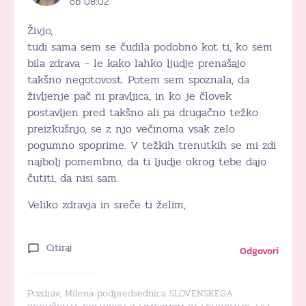
ob 08:02
Živjo,
tudi sama sem se čudila podobno kot ti, ko sem
bila zdrava – le kako lahko ljudje prenašajo
takšno negotovost. Potem sem spoznala, da
življenje pač ni pravljica, in ko je človek
postavljen pred takšno ali pa drugačno težko
preizkušnjo, se z njo večinoma vsak zelo
pogumno spoprime. V težkih trenutkih se mi zdi
najbolj pomembno, da ti ljudje okrog tebe dajo
čutiti, da nisi sam.
Veliko zdravja in sreče ti želim,
Citiraj
Odgovori
Pozdrav, Milena podpredsednica SLOVENSKEGA