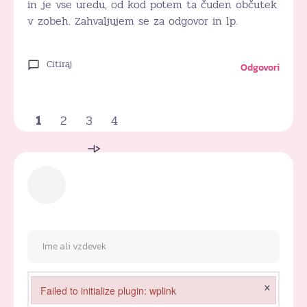
in je vse uredu, od kod potem ta čuden občutek
v zobeh. Zahvaljujem se za odgovor in lp.
Citiraj
Odgovori
1
2
3
4
×
Failed to initialize plugin: wplink
Failed to initialize plugin: wplink