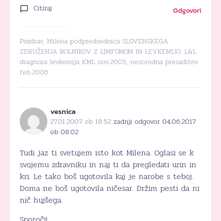
Citiraj
Odgovori
Pozdrav, Milena podpredsednica SLOVENSKEGA
ZDRUŽENJA BOLNIKOV Z LIMFOMOM IN LEVKEMIJO, L&L
diagnoza levkemija KML nov.2005, nesorodna presaditev
feb.2006
vesnica
27.01.2007 ob 18:52
zadnji odgovor 04.06.2017
ob 08:02
Tudi jaz ti svetujem isto kot Milena. Oglasi se k
svojemu zdravniku in naj ti da pregledati urin in
kri. Le tako boš ugotovila kaj je narobe s teboj.
Doma ne boš ugotovila ničesar. Držim pesti da ni
nič hujšega.
Sporoči!