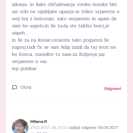
zdravja…in kako občudovanja vredni morate biti
usi vi,ki ne zgubljate upanja in trdno vrjamete u
svoj boj z boleznijo…zato verjamem in upam da
vam bo uspelo.in že to,da ste takšni borci,je
uspeh…
in še za na konec,ostanite tako pogumni še
naprej,tudi če se vam kdaj zazdi da tej mori ne
bo konca…naredite to zase,za življenje.jaz
verjamem u vas.
lep pozdrav
Citiraj
Odgovori
Milena R
27.02.2007 ob 21:02
zadnji odgovor 04.06.2017