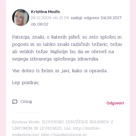
Kristina Modic
28.12.2009 ob 21:06
zadnji odgovor 04.06.2017
ob 08:02
Patricija, znaki, o katerih pišeš, so zelo splošni in
pogosti in so lahko znaki različnih težavic, težav
ali velikih težav. Najbolje bo, da se obrneš na
svojega izbranega splošnega zdravnika.
Vse dobro ti želim in javi, kako si opravila.
Lep pozdrav,
Citiraj
Odgovori
Kristina Modic SLOVENSKO ZDRUŽENJE BOLNIKOV Z
LIMFOMOM IN LEVKEMIJO, L&L http://limfom-
levkemija.org/ http://nazajvzivljenje.si/