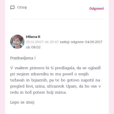
Citiraj
Odgovori
Milena R
25.01.2007 ob 20:47
zadnji odgovor 04.06.2017
ob 08:02
Pozdravljena !
V vsakem primeru bi ti predlagala, da se oglasiš
pri svojem zdravniku in mu poveš o svojih
težavah in bojaznih, pa te bo gotovo napotil na
pregled krvi, urina, ultrazvok. Upam, da bo vse v
redu in boš potem bolj mirna.
Lepo se imej