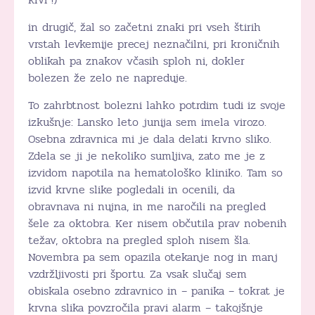
in drugič, žal so začetni znaki pri vseh štirih
vrstah levkemije precej neznačilni, pri kroničnih
oblikah pa znakov včasih sploh ni, dokler
bolezen že zelo ne napreduje.
To zahrbtnost bolezni lahko potrdim tudi iz svoje
izkušnje: Lansko leto junija sem imela virozo.
Osebna zdravnica mi je dala delati krvno sliko.
Zdela se ji je nekoliko sumljiva, zato me je z
izvidom napotila na hematološko kliniko. Tam so
izvid krvne slike pogledali in ocenili, da
obravnava ni nujna, in me naročili na pregled
šele za oktobra. Ker nisem občutila prav nobenih
težav, oktobra na pregled sploh nisem šla.
Novembra pa sem opazila otekanje nog in manj
vzdržljivosti pri športu. Za vsak slučaj sem
obiskala osebno zdravnico in – panika – tokrat je
krvna slika povzročila pravi alarm – takojšnje