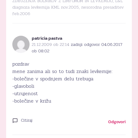
ZDRUŽENJA BOLNIKOV Z LIMFOMOM IN LEVKEMIJO, L&L
diagnoza levkemija KML nov.2005, nesorodna presaditev
feb.2006
patricia pastva
21.12.2009 ob 22:14
zadnji odgovor 04.06.2017
ob 08:02
pozdrav
mene zanima ali so to tudi znaki levkemije:
-bolečine v spodnjem delu trebuga
-glavoboli
-utrujenost
-bolečine v križu
Citiraj
Odgovori