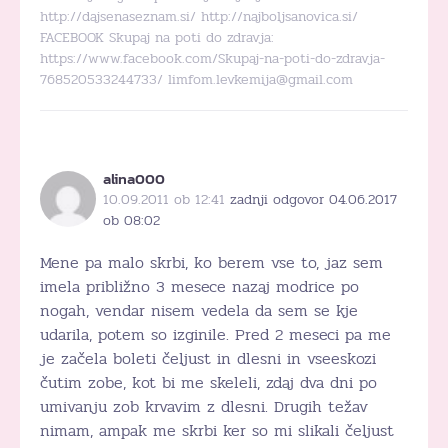
http://dajsenaseznam.si/ http://najboljsanovica.si/
FACEBOOK Skupaj na poti do zdravja:
https://www.facebook.com/Skupaj-na-poti-do-zdravja-
768520533244733/ limfom.levkemija@gmail.com
alina000
10.09.2011 ob 12:41
zadnji odgovor 04.06.2017
ob 08:02
Mene pa malo skrbi, ko berem vse to, jaz sem
imela približno 3 mesece nazaj modrice po
nogah, vendar nisem vedela da sem se kje
udarila, potem so izginile. Pred 2 meseci pa me
je začela boleti čeljust in dlesni in vseeskozi
čutim zobe, kot bi me skeleli, zdaj dva dni po
umivanju zob krvavim z dlesni. Drugih težav
nimam, ampak me skrbi ker so mi slikali čeljust