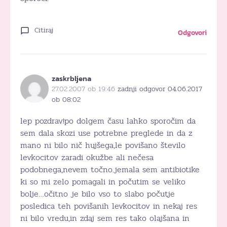
Citiraj
Odgovori
zaskrbljena
27.02.2007 ob 19:46
zadnji odgovor 04.06.2017
ob 08:02
lep pozdrav!po dolgem času lahko sporočim da
sem dala skozi use potrebne preglede in da z
mano ni bilo nič hujšega,le povišano število
levkocitov zaradi okužbe ali nečesa
podobnega,nevem točno.jemala sem antibiotike
ki so mi zelo pomagali in počutim se veliko
bolje…očitno je bilo vso to slabo počutje
posledica teh povišanih levkocitov in nekaj res
ni bilo vredu,in zdaj sem res tako olajšana in