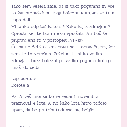
Tako sem vesela zate, da si tako pogumna in vse
to kar prenašaš pri tvoji bolezni. Klanjam se ti in
kapo dol!
Mi lahko odpišeš kako si? Kako kaj z zdravjem?
Oprosti, ker te bom nekaj vprašala. Ali boš še
pripravljena iti v postopek IVF-ja?
Če pa ne želiš o tem pisati se ti opravičujem, ker
sem te to vprašala. Zaželim ti lahko veliko
zdravja – brez bolezni pa veliko poguma kot ga
imaš, do sedaj.
Lep pozdrav
Doroteja
P.s. A veš, moj sinko je sedaj 1. novembra
praznoval 4 leta. A ne kako leta hitro tečejo.
Upam, da bo pri tebi tudi vse naj boljše.