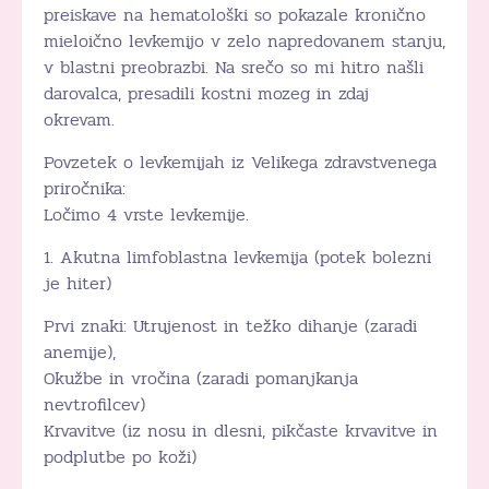
preiskave na hematološki so pokazale kronično
mieloično levkemijo v zelo napredovanem stanju,
v blastni preobrazbi. Na srečo so mi hitro našli
darovalca, presadili kostni mozeg in zdaj
okrevam.
Povzetek o levkemijah iz Velikega zdravstvenega
priročnika:
Ločimo 4 vrste levkemije.
1. Akutna limfoblastna levkemija (potek bolezni
je hiter)
Prvi znaki: Utrujenost in težko dihanje (zaradi
anemije),
Okužbe in vročina (zaradi pomanjkanja
nevtrofilcev)
Krvavitve (iz nosu in dlesni, pikčaste krvavitve in
podplutbe po koži)