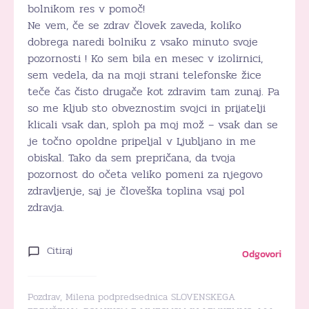
bolnikom res v pomoč!
Ne vem, če se zdrav človek zaveda, koliko
dobrega naredi bolniku z vsako minuto svoje
pozornosti ! Ko sem bila en mesec v izolirnici,
sem vedela, da na moji strani telefonske žice
teče čas čisto drugače kot zdravim tam zunaj. Pa
so me kljub sto obveznostim svojci in prijatelji
klicali vsak dan, sploh pa moj mož – vsak dan se
je točno opoldne pripeljal v Ljubljano in me
obiskal. Tako da sem prepričana, da tvoja
pozornost do očeta veliko pomeni za njegovo
zdravljenje, saj je človeška toplina vsaj pol
zdravja.
Citiraj
Odgovori
Pozdrav, Milena podpredsednica SLOVENSKEGA