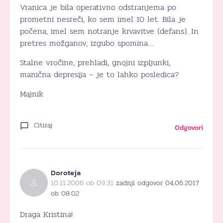
Vranica je bila operativno odstranjema po
prometni nesreči, ko sem imel 10 let. Bila je
počena, imel sem notranje krvavitve (defans). In
pretres možganov, izgubo spomina…
Stalne vročine, prehladi, gnojni izpljunki,
manična depresija – je to lahko posledica?
Majnik
Citiraj
Odgovori
Doroteja
10.11.2006 ob 09:31
zadnji odgovor 04.06.2017
ob 08:02
Draga Kristina!