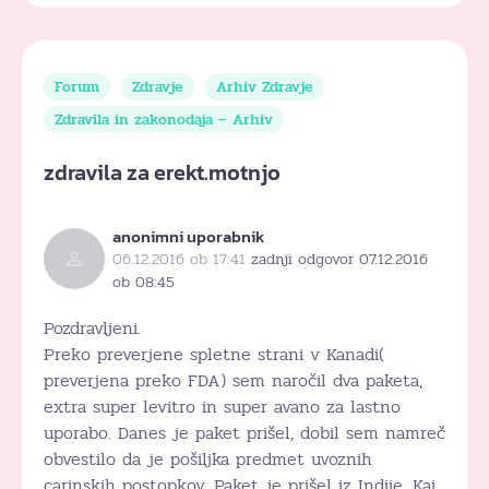
Forum
Zdravje
Arhiv Zdravje
Zdravila in zakonodaja – Arhiv
zdravila za erekt.motnjo
anonimni uporabnik
06.12.2016 ob 17:41
zadnji odgovor 07.12.2016
ob 08:45
Pozdravljeni.
Preko preverjene spletne strani v Kanadi(
preverjena preko FDA) sem naročil dva paketa,
extra super levitro in super avano za lastno
uporabo. Danes je paket prišel, dobil sem namreč
obvestilo da je pošiljka predmet uvoznih
carinskih postopkov. Paket je prišel iz Indije. Kaj