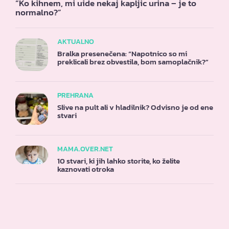
“Ko kihnem, mi uide nekaj kapljic urina – je to
normalno?”
AKTUALNO
Bralka presenečena: “Napotnico so mi
preklicali brez obvestila, bom samoplačnik?”
PREHRANA
Slive na pult ali v hladilnik? Odvisno je od ene
stvari
MAMA.OVER.NET
10 stvari, ki jih lahko storite, ko želite
kaznovati otroka