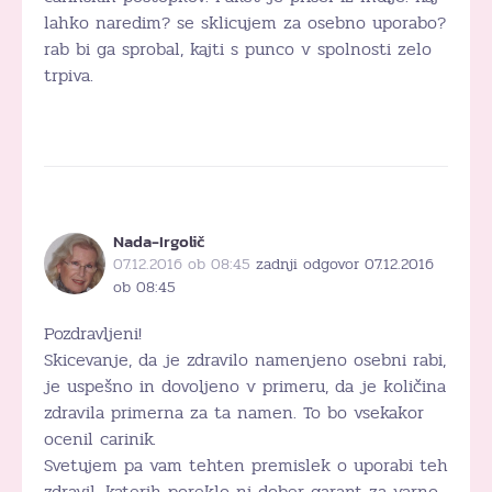
lahko naredim? se sklicujem za osebno uporabo?
rab bi ga sprobal, kajti s punco v spolnosti zelo
trpiva.
Nada-Irgolič
07.12.2016 ob 08:45
zadnji odgovor 07.12.2016
ob 08:45
Pozdravljeni!
Skicevanje, da je zdravilo namenjeno osebni rabi,
je uspešno in dovoljeno v primeru, da je količina
zdravila primerna za ta namen. To bo vsekakor
ocenil carinik.
Svetujem pa vam tehten premislek o uporabi teh
zdravil, katerih poreklo ni dober garant za varno