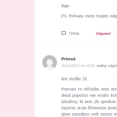
Kaja
P.S. Pohvala vsem tvojim od
Citiraj
Odgovori
Primož
18.04.2003 ob 21:50
zadnji odgo
Kot moški :)))
Poznam te občutke, sem otro
delal popolno vse enako kot 
izkušenj, ki sem jih spridom 
Dejstvo je,da ščemenje povz
glavi naredimo nek vzorec i