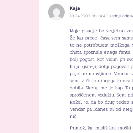
Kaja
18.04.2003 ob 14:42
zadnji odgo
Moje pisanje bo verjetno zm
Že kar precej časa sem samsk
to ne potrebujem moškega. S
chata spoznala enega fanta.
bolj pogost, kot vidim pri s
liniji…gsm-ji, dolgi pogovo
prijetne mravljince. Vendar s
sem iz čisto drugega konca S
dobila. Skoraj me je kap. To 
sproščenem vzdušju. Sem pr
Rekel je, da bo drug teden s
Vendar pa…danes ni od njeg
nič.
Primož, kaj misliš kot moški