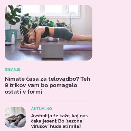
GIBANJE
Nimate časa za telovadbo? Teh
9 trikov vam bo pomagalo
ostati v formi
AKTUALNO
Avstralija že kaže, kaj nas
čaka jeseni: Bo ‘sezona
virusov’ huda ali mila?