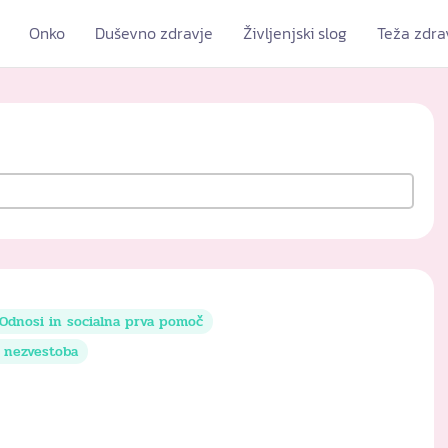
Onko
Duševno zdravje
Življenjski slog
Teža zdra
Odnosi in socialna prva pomoč
n nezvestoba