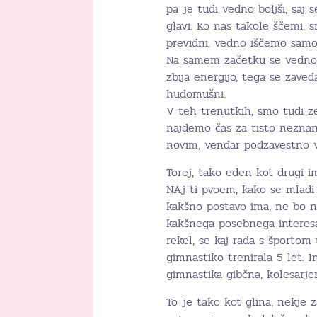
pa je tudi vedno boljši, saj 
glavi. Ko nas takole ščemi
previdni, vedno iščemo samo 
Na samem začetku se vedno p
zbija energijo, tega se zav
hudomušni.
V teh trenutkih, smo tudi z
najdemo čas za tisto neznan
novim, vendar podzavestno v
Torej, tako eden kot drugi im
NAj ti pvoem, kako se mladi
kakšno postavo ima, ne bo ni
kakšnega posebnega interesa 
rekel, se kaj rada s športom
gimnastiko trenirala 5 let. 
gimnastika gibčna, kolesarje
To je tako kot glina, nekje 