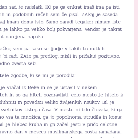
dan sad je najslajši. KO pa ga enkrat imaš ima pa isti
kih in podobnih rečeh sem že pisal. ZAkaj je soseda
, saj imam doma isto. Samo zaradi tega,ker nimam iste
 je lahko pa veliko bolj pokvarjena. Vendar je takrat
at narejena napaka.
 težko, vem pa kako se ljudje v takih trenutkih
i radi. ZAte pa predlog, misli in pričakuj pozitivno,
edno zvesta sebi.
tele zgodbe, ki se mi je porodila:
je vračal iz Meke in se je ustavil v nekem
eh in so ga hiteli pozdravljati, celo mesto je hitelo k
luhniti in povedati veliko življenkih naukov. Bil je
svetnikov tistega časa. V mestu ni bilo človeka, ki ga
asno vsa ta množica, ga je popolnoma utrudila in komaj
pil je hlebec kruha in ga začel jesti v pričo celotne
l ravno dan v mesecu muslimanskega posta ramadana,