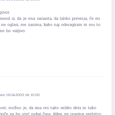
govor.
nil si, da je ena varianta, da lahko preverja, če mi
č ne oglasi, me zanima, kako naj oderagiram in mu to
e bo vsiljivo.
vor 19.04.2003 ob 10:00
st, možno je, da ima res tako veliko dela in tako
če pa bo vzel nekaj časa. Nikar ne reagiraj prehitro,