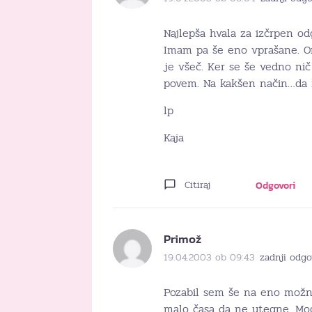
Najlepša hvala za izčrpen od
Imam pa še eno vprašane. Ome
je všeč. Ker se še vedno ni
povem. Na kakšen način…da n
lp
Kaja
Citiraj
Odgovori
Primož
19.04.2003 ob 09:43
zadnji odgo
Pozabil sem še na eno možno
malo časa da ne utegne. Mogo