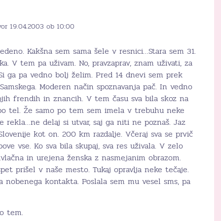
vor 19.04.2003 ob 10:00
edeno. Kakšna sem sama šele v resnici…Stara sem 31.
a. V tem pa uživam. No, pravzaprav, znam uživati, za
i ga pa vedno bolj želim. Pred 14 dnevi sem prek
 Samskega. Moderen način spoznavanja pač. In vedno
vojih frendih in znancih. V tem času sva bila skoz na
ri po tel. Že samo po tem sem imela v trebuhu neke
e rekla…ne delaj si utvar, saj ga niti ne poznaš. Jaz
lovenije kot on. 200 km razdalje. Včeraj sva se prvič
pove vse. Ko sva bila skupaj, sva res uživala. V zelo
ivlačna in urejena ženska z nasmejanim obrazom.
pet prišel v naše mesto. Tukaj opravlja neke tečaje.
a nobenega kontakta. Poslala sem mu vesel sms, pa
 o tem.