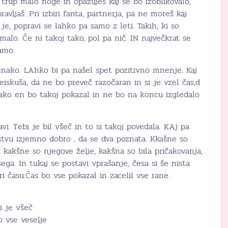
trup malo noge in opazuješ kaj se bo izoblikovalo,
vljaš. Pri izbiri fanta, partnerja, pa ne moreš kaj
 je, popravi se lahko pa samo z leti. Takih, ki so
 malo. Če ni takoj tako, pol pa nič. IN največkrat se
amo.
enako. LAhko bi pa našel spet pozitivno mnenje. Kaj
eiskuša, da ne bo preveč razočaran in si je vzel čas,d
 tako en bo takoj pokazal in ne bo na koncu izgledalo
vi. Tebi je bil všeč in to si takoj povedala. KAj pa
stvu izjemno dobro , da se dva poznata. Kkašne so
, kakšne so njegove želje, kakšna so bila pričakovanja,
ega. In tukaj se postavi vprašanje, česa si še nista
i času.Čas bo vse pokazal in zacelil vse rane.
ti je všeč
o vse veselje