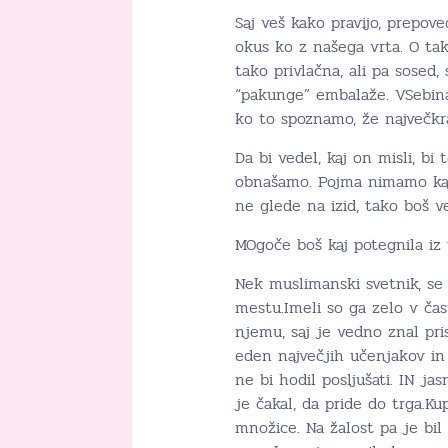
Saj veš kako pravijo, prepove
okus ko z našega vrta. O ta
tako privlačna, ali pa sosed
“pakunge” embalaže. VSebina
ko to spoznamo, že največkr
Da bi vedel, kaj on misli, bi
obnašamo. Pojma nimamo kaj b
ne glede na izid, tako boš v
MOgoče boš kaj potegnila iz 
Nek muslimanski svetnik, se 
mestu.Imeli so ga zelo v čast
njemu, saj je vedno znal pris
eden največjih učenjakov in 
ne bi hodil posljušati. IN j
je čakal, da pride do trga.Ku
množice. Na žalost pa je bi