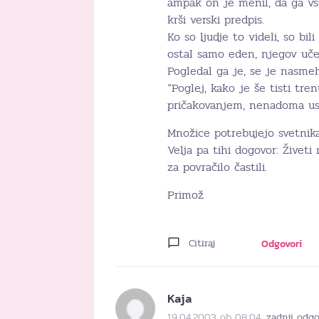
ampak on je menil, da ga vs
krši verski predpis.
Ko so ljudje to videli, so bil
ostal samo eden, njegov uče
Pogledal ga je, se je nasmeh
“Poglej, kako je še tisti tre
pričakovanjem, nenadoma us
Množice potrebujejo svetnika,
Velja pa tihi dogovor: Živet
za povračilo častili.
Primož
Citiraj
Odgovori
Kaja
19.04.2003 ob 08:04
zadnji odg