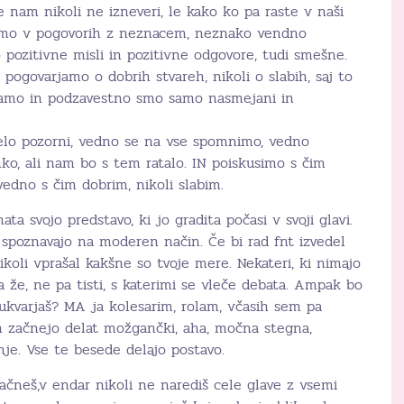
se nam nikoli ne izneveri, le kako ko pa raste v naši
, smo v pogovorih z neznacem, neznako vendno
pozitivne misli in pozitivne odgovore, tudi smešne.
ogovarjamo o dobrih stvareh, nikoli o slabih, saj to
edamo in podzavestno smo samo nasmejani in
elo pozorni, vedno se na vse spomnimo, vedno
ko, ali nam bo s tem ratalo. IN poiskusimo s čim
edno s čim dobrim, nikoli slabim.
ata svojo predstavo, ki jo gradita počasi v svoji glavi.
 spoznavajo na moderen način. Če bi rad fnt izvedel
koli vprašal kakšne so tvoje mere. Nekateri, ki nimajo
že, ne pa tisti, s katerimi se vleče debata. Ampak bo
 ukvarjaš? MA ja kolesarim, rolam, včasih sem pa
In začnejo delat možgančki, aha, močna stegna,
nje. Vse te besede delajo postavo.
začneš,v endar nikoli ne narediš cele glave z vsemi