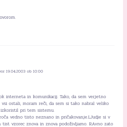
govorom.
vor 19.04.2003 ob 10:00
k interneta in komunikacij. Tako, da sem verjetno
vsi ostali, moram reči, da sem si tako nabral veliko
izkoristil pri tem sistemu.
roča vedno tisto neznano in pričakovanje.LJudje si v
n tist vzorec znova in znova podoživljamo. RAvno zato