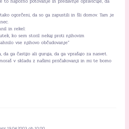
e to naporno potovanje in predavnje opravičuje, da
i tako ogorčeni, da so ga zapustili in šli domov. Tam je
nec.
nil in rekel:
nutek, ko sem storil nekaj proti njihovim
ahnilo vse njihovo občudovanje”
 da ga častijo ali guruja, da ga vprašajo za nasvet.
i moraš v skladu z našimi prričakovanji in mi te bomo
ovor 19.04.2003 ob 10:00