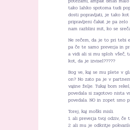
potezami, ampak delaš malo 
tako lahko spotoma tudi popra
dosti popravljati, je tako kot
pripravljeni čakat je pa zelo
nam razblini mit, ko se sreč
Ne rečem, da je to pri tebi 
pa če te samo preverja in pr
a vidi ali si mu sploh všeč,
kot, da je izvisel?????
Bog ve, kaj se mu plete v gla
on? No zato pa je v partner
vajine želje. Tukaj bom rekel
povedala si zagotovo nista vs
povedala. NO in zopet smo pr
Torej, kaj moški misli.
1. ali preverja tvoj odziv, če 
2. ali mu je odkritje pokvaril