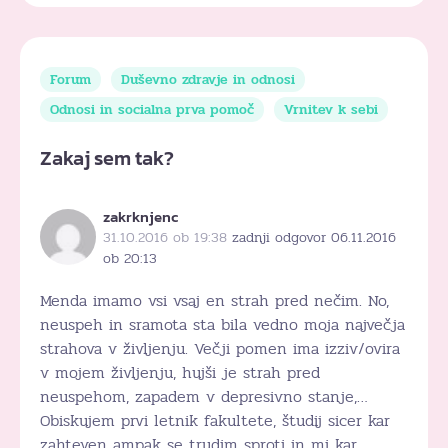
Forum
Duševno zdravje in odnosi
Odnosi in socialna prva pomoč
Vrnitev k sebi
Zakaj sem tak?
zakrknjenc
31.10.2016 ob 19:38
zadnji odgovor 06.11.2016
ob 20:13
Menda imamo vsi vsaj en strah pred nečim. No,
neuspeh in sramota sta bila vedno moja največja
strahova v življenju. Večji pomen ima izziv/ovira
v mojem življenju, hujši je strah pred
neuspehom, zapadem v depresivno stanje,…
Obiskujem prvi letnik fakultete, študij sicer kar
zahteven ampak se trudim sproti in mi kar