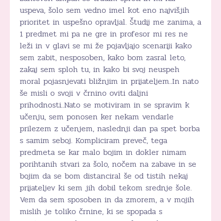
uspeva, šolo sem vedno imel kot eno najvišjih
prioritet in uspešno opravljal. Študij me zanima, a
1 predmet mi pa ne gre in profesor mi res ne
leži in v glavi se mi že pojavljajo scenariji kako
sem zabit, nesposoben, kako bom zasral leto,
zakaj sem sploh tu, in kako bi svoj neuspeh
moral pojasnjevati bližnjim in prijateljem..In nato
še misli o svoji v črnino oviti daljni
prihodnosti..Nato se motiviram in se spravim k
učenju, sem ponosen ker nekam vendarle
prilezem z učenjem, naslednji dan pa spet borba
s samim seboj. Kompliciram preveč, tega
predmeta se kar malo bojim in dokler nimam
porihtanih stvari za šolo, nočem na zabave in se
bojim da se bom distanciral še od tistih nekaj
prijateljev ki sem jih dobil tekom srednje šole.
Vem da sem sposoben in da zmorem, a v mojih
mislih je toliko črnine, ki se spopada s