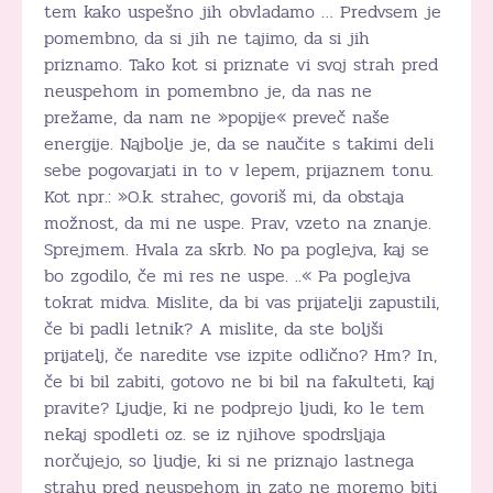
tem kako uspešno jih obvladamo … Predvsem je
pomembno, da si jih ne tajimo, da si jih
priznamo. Tako kot si priznate vi svoj strah pred
neuspehom in pomembno je, da nas ne
prežame, da nam ne »popije« preveč naše
energije. Najbolje je, da se naučite s takimi deli
sebe pogovarjati in to v lepem, prijaznem tonu.
Kot npr.: »O.k. strahec, govoriš mi, da obstaja
možnost, da mi ne uspe. Prav, vzeto na znanje.
Sprejmem. Hvala za skrb. No pa poglejva, kaj se
bo zgodilo, če mi res ne uspe. ..« Pa poglejva
tokrat midva. Mislite, da bi vas prijatelji zapustili,
če bi padli letnik? A mislite, da ste boljši
prijatelj, če naredite vse izpite odlično? Hm? In,
če bi bil zabiti, gotovo ne bi bil na fakulteti, kaj
pravite? Ljudje, ki ne podprejo ljudi, ko le tem
nekaj spodleti oz. se iz njihove spodrsljaja
norčujejo, so ljudje, ki si ne priznajo lastnega
strahu pred neuspehom in zato ne moremo biti