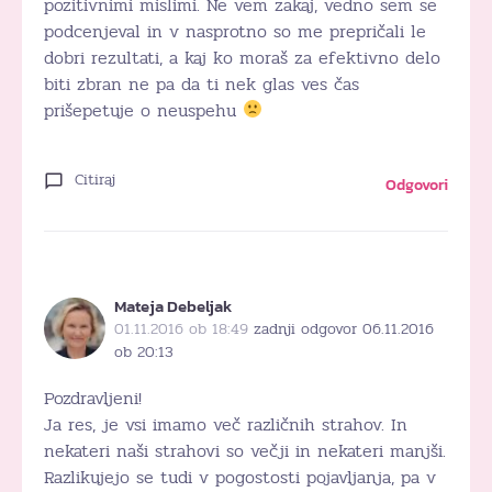
pozitivnimi mislimi. Ne vem zakaj, vedno sem se
podcenjeval in v nasprotno so me prepričali le
dobri rezultati, a kaj ko moraš za efektivno delo
biti zbran ne pa da ti nek glas ves čas
prišepetuje o neuspehu
Citiraj
Odgovori
Mateja Debeljak
01.11.2016 ob 18:49
zadnji odgovor 06.11.2016
ob 20:13
Pozdravljeni!
Ja res, je vsi imamo več različnih strahov. In
nekateri naši strahovi so večji in nekateri manjši.
Razlikujejo se tudi v pogostosti pojavljanja, pa v