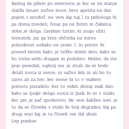
Razlog da pišem po internetu je ker se mi stanje
slabša (imam nočne more, brez apetita-na dan
pojem 1 sendvič, ne vem kaj naj..) za psihologa bi
pa doma izvedeli, česar pa ne želim in čakalna
doba je dolga. Zavidam tistim, ki znajo užiti
trenutek, jaz ga brez občutka na mirno
prihodnost nekako ne znam :(. In potem še
povsod berem kako je težko dobiti delo, kako se
bo treba seliti drugam in podobno. Mislim, da ste
prav povedali, najbolj me je strah da se bodo
delali norca iz mene, ni važno kdo in ali bo to
zares ali za hec, ker mene bi to v vsakem
primeru prizadelo. Ker to vidim skoraj vsak dan-
kako se ljudje delajo norca iz ljudi, ki so v stiski,
ker jim je pač spodletelo. Ne vem kakšen svet je
to da se človeka v stiski še bolj degradira. Kaj pa
drugi vejo kaj je ta človek vse dal skozi.
Lep pozdrav