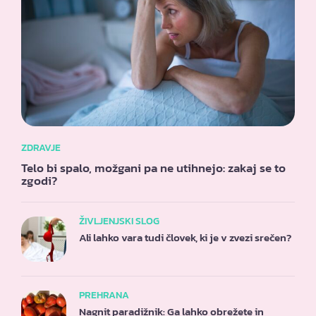
ZDRAVJE
Telo bi spalo, možgani pa ne utihnejo: zakaj se to
zgodi?
ŽIVLJENJSKI SLOG
Ali lahko vara tudi človek, ki je v zvezi srečen?
PREHRANA
Nagnit paradižnik: Ga lahko obrežete in