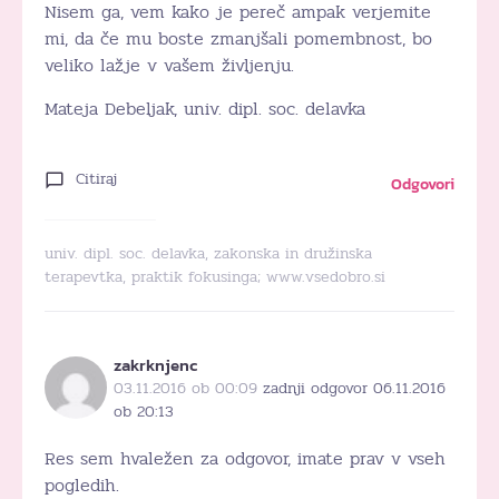
Nisem ga, vem kako je pereč ampak verjemite
mi, da če mu boste zmanjšali pomembnost, bo
veliko lažje v vašem življenju.
Mateja Debeljak, univ. dipl. soc. delavka
Citiraj
Odgovori
univ. dipl. soc. delavka, zakonska in družinska
terapevtka, praktik fokusinga;
www.vsedobro.si
zakrknjenc
03.11.2016 ob 00:09
zadnji odgovor 06.11.2016
ob 20:13
Res sem hvaležen za odgovor, imate prav v vseh
pogledih.