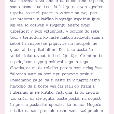
stvar, seveda si vsi želimo, da bi bili samo uspešni,
samo nismo. Tudi tisti, ki kažejo navzven zgodbo
uspeha, so imeli padce in vzpone na svoji poti.
Kar preberite si kakšno biografijo uspešnih ljudi,
kaj vse so doživeli v življenju. Merite svojo
uspešnost v svoji vztrajnosti, v odnosu do sebe
tudi v trenutkih, ko niste najbolj zadovolji sami s
seboj. In vnaprej se pripravite na neuspeh, ne
glede ali bo prišel ali ne. Ker tako boste že
vedeli, kako ravnati in bo lažje. Npr.: Če mi ne bo
uspelo, bom najprej poklical tega in tega
človeka, da mi da tolažbo, potem bom nekaj časa
žalosten nato pa bom npr. ponovno poskusil…
Pomembno pa je, da si daste že v naprej jasno
navodilo, da si boste ves čas stali ob strani z
ljubeznijo in ne kritiko. Tisti glas, ki bo znotraj
vas kričal, da ste zguba, boste poslali na dopust.
In prosim poskusite uporabiti še humor. Mogoče
mislite, da sem premalo resno vzela vaš problem.