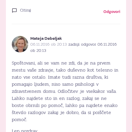
Citiraj
Odgovori
Mateja Debeljak
06.11.2016 ob 20:13
zadnji odgovor 06.11.2016
ob 20:13
Spoštovani, ali se vam ne zdi, da je na prvem
mestu vaše zdravje, tako duševno kot telesno in
nato vse ostalo. Imate tudi razna društva, ki
pomagajo ljudem, niso samo psihologi v
zdravstvenem domu. Odločitev je vsekakor vaša.
Lahko najdete sto in en razlog, zakaj se ne
boste obrnili po pomoč, lahko pa najdete enako
število razlogov zakaj je dobro, da si poiščete
pomoč.
Lep pozdrav,