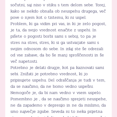
sočutni, saj niso v stiku s tem delom sebe. Torej,
kako se nekdo obnaša ob neuspehu drugega, več
pove o njem kot o tistemu, ki ni uspel.
Problem, ki ga vidim pri vas, in ki je zelo pogost,
je ta, da svojo vrednost enačite z uspehi. In
pišete o pogosti borbi sami s seboj, to pa je
stres na stres, stres, ki si ga ustvarjate sami s
svojim odnosom do sebe. In zdaj ste še odrezali
od vse zabave, da bo še manj sproščenosti in še
več napetosti.
Potrebno je delati drugje, kot pa kaznovati sami
sebi. Znižati je potrebno vrednost, ki jo
pripisujete uspehu. Del odraščanja je tudi v tem,
da se naučimo, da ne bomo vedno uspešni.
Nemogoče je, da bi nam vedno v vsem uspelo.
Pomembno je , da se naučimo sprejeti neuspehe,
ne da zapademo v depresijo in ne da mislimo, da
smo največje zgube. Seveda ni to neka prijetna