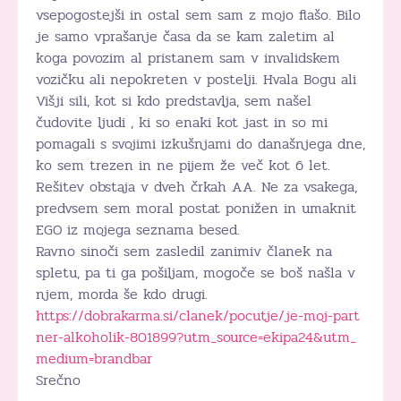
vsepogostejši in ostal sem sam z mojo flašo. Bilo
je samo vprašanje časa da se kam zaletim al
koga povozim al pristanem sam v invalidskem
vozičku ali nepokreten v postelji. Hvala Bogu ali
Višji sili, kot si kdo predstavlja, sem našel
čudovite ljudi , ki so enaki kot jast in so mi
pomagali s svojimi izkušnjami do današnjega dne,
ko sem trezen in ne pijem že več kot 6 let.
Rešitev obstaja v dveh črkah AA. Ne za vsakega,
predvsem sem moral postat ponižen in umaknit
EGO iz mojega seznama besed.
Ravno sinoči sem zasledil zanimiv članek na
spletu, pa ti ga pošiljam, mogoče se boš našla v
njem, morda še kdo drugi.
https://dobrakarma.si/clanek/pocutje/je-moj-part
ner-alkoholik-801899?utm_source=ekipa24&utm_
medium=brandbar
Srečno