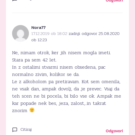
Odgovori
Nora77
17.12.2019 ob 18:02
zadnji odgovor 25.08.2020
ob 12:23
Ne, nimam otrok, ker jih nisem mogla imeti.
Stara pa sem 42 let.
In z ostalimi stvarmi nisem obsedena, pac
normalno zivim, kolikor se da.
Le z alkoholom pa pretiravam. Kot sem omenila,
ne vsak dan, ampak dovolj, da je prevec. Vsaj da
teh scen ne bi pocela, bi bilo vse ok. Ampak me
kar popade nek bes, jeza, zalost,..in takrat
znorim
Citiraj
Odgovori