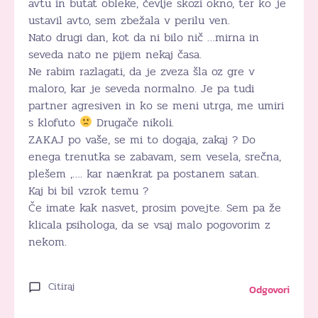
avtu in butat obleke, čevlje skozi okno, ter ko je
ustavil avto, sem zbežala v perilu ven.
Nato drugi dan, kot da ni bilo nič …mirna in
seveda nato ne pijem nekaj časa.
Ne rabim razlagati, da je zveza šla oz gre v
maloro, kar je seveda normalno. Je pa tudi
partner agresiven in ko se meni utrga, me umiri
s klofuto
Drugače nikoli.
ZAKAJ po vaše, se mi to dogaja, zakaj ? Do
enega trenutka se zabavam, sem vesela, srečna,
plešem ,…. kar naenkrat pa postanem satan.
Kaj bi bil vzrok temu ?
Če imate kak nasvet, prosim povejte. Sem pa že
klicala psihologa, da se vsaj malo pogovorim z
nekom.
Citiraj
Odgovori