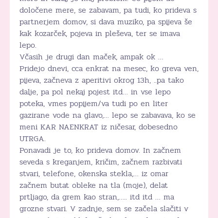
določene mere, se zabavam, pa tudi, ko prideva s
partnerjem domov, si dava muziko, pa spijeva še
kak kozarček, pojeva in pleševa, ter se imava
lepo.
Včasih je drugi dan maček, ampak ok …
Pridejo dnevi, cca enkrat na mesec, ko greva ven,
pijeva, začneva z aperitivi okrog 13h, ..pa tako
dalje, pa pol nekaj pojest itd… in vse lepo
poteka, vmes popijem/va tudi po en liter
gazirane vode na glavo,… lepo se zabavava, ko se
meni KAR NAENKRAT iz ničesar, dobesedno
UTRGA.
Ponavadi je to, ko prideva domov. In začnem
seveda s kreganjem, kričim, začnem razbivati
stvari, telefone, okenska stekla,… iz omar
začnem butat obleke na tla (moje), delat
prtljago, da grem kao stran,….. itd itd … ma
grozne stvari. V zadnje, sem se začela slačiti v