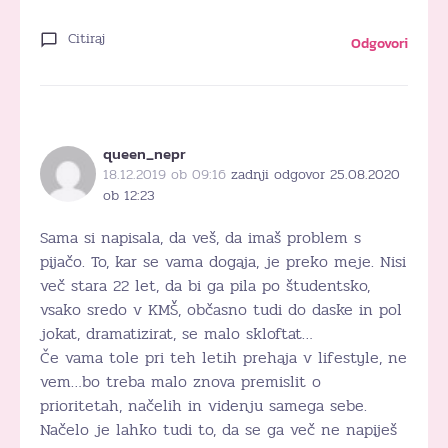
Citiraj
Odgovori
queen_nepr
18.12.2019 ob 09:16
zadnji odgovor 25.08.2020
ob 12:23
Sama si napisala, da veš, da imaš problem s
pijačo. To, kar se vama dogaja, je preko meje. Nisi
več stara 22 let, da bi ga pila po študentsko,
vsako sredo v KMŠ, občasno tudi do daske in pol
jokat, dramatizirat, se malo skloftat…
Če vama tole pri teh letih prehaja v lifestyle, ne
vem…bo treba malo znova premislit o
prioritetah, načelih in videnju samega sebe.
Načelo je lahko tudi to, da se ga več ne napiješ