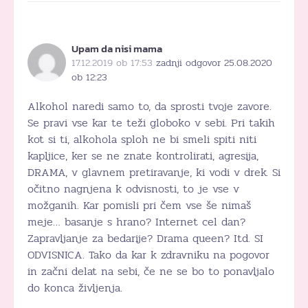
Upam da nisi mama
17.12.2019 ob 17:53
zadnji odgovor 25.08.2020
ob 12:23
Alkohol naredi samo to, da sprosti tvoje zavore.
Se pravi vse kar te teži globoko v sebi. Pri takih
kot si ti, alkohola sploh ne bi smeli spiti niti
kapljice, ker se ne znate kontrolirati, agresija,
DRAMA, v glavnem pretiravanje, ki vodi v drek. Si
očitno nagnjena k odvisnosti, to je vse v
možganih. Kar pomisli pri čem vse še nimaš
meje… basanje s hrano? Internet cel dan?
Zapravljanje za bedarije? Drama queen? Itd. SI
ODVISNICA. Tako da kar k zdravniku na pogovor
in začni delat na sebi, če ne se bo to ponavljalo
do konca življenja.