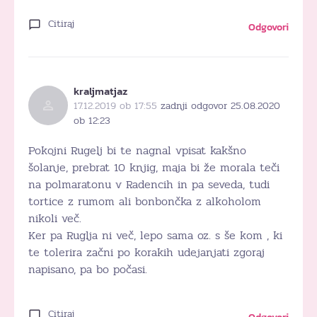
Citiraj
Odgovori
kraljmatjaz
17.12.2019 ob 17:55
zadnji odgovor 25.08.2020
ob 12:23
Pokojni Rugelj bi te nagnal vpisat kakšno
šolanje, prebrat 10 knjig, maja bi že morala teči
na polmaratonu v Radencih in pa seveda, tudi
tortice z rumom ali bonbončka z alkoholom
nikoli več.
Ker pa Ruglja ni več, lepo sama oz. s še kom , ki
te tolerira začni po korakih udejanjati zgoraj
napisano, pa bo počasi.
Citiraj