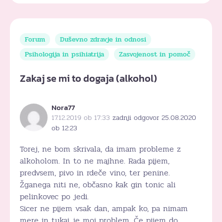
Forum
Duševno zdravje in odnosi
Psihologija in psihiatrija
Zasvojenost in pomoč
Zakaj se mi to dogaja (alkohol)
Nora77
17.12.2019 ob 17:33
zadnji odgovor 25.08.2020
ob 12:23
Torej, ne bom skrivala, da imam probleme z
alkoholom. In to ne majhne. Rada pijem,
predvsem, pivo in rdeče vino, ter penine.
Žganega niti ne, občasno kak gin tonic ali
pelinkovec po jedi.
Sicer ne pijem vsak dan, ampak ko, pa nimam
mere in tukaj je moj problem. Če pijem do