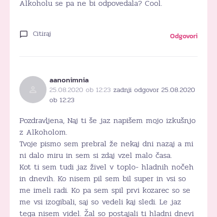
Alkoholu se pa ne bi odpovedala? Cool.
Citiraj
Odgovori
aanonimnia
25.08.2020 ob 12:23
zadnji odgovor 25.08.2020
ob 12:23
Pozdravljena, Naj ti še jaz napišem mojo izkušnjo
z Alkoholom.
Tvoje pismo sem prebral že nekaj dni nazaj a mi
ni dalo miru in sem si zdaj vzel malo časa.
Kot ti sem tudi jaz živel v toplo- hladnih nočeh
in dnevih. Ko nisem pil sem bil super in vsi so
me imeli radi. Ko pa sem spil prvi kozarec so se
me vsi izogibali, saj so vedeli kaj sledi. Le jaz
tega nisem videl. Žal so postajali ti hladni dnevi