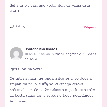
Nehajta pit gazirano vodo, vidis da vama dela
stalo!
Citiraj
Odgovori
uporabniško ime123
18.12.2019 ob 06:29
zadnji odgovor 25.08.2020
ob 12:23
Pijeta, on pa vozi?
Me niti najmanj ne briga, zakaj se ti to dogaja,
ampak, da ne bi slučajno kakšnega otroka
naštimala. Pa če se že zakantata, poskusita tako,
da bosta samo sama sebe, ne koga nedolžnega
še zraven.