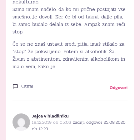
nekulturno.
Sama imam načelo, da ko mi prične postajati vse
smešno, je dovolj. Ker če bi od takrat dalje pila,
bi samo budalo delala iz sebe. Ampak znam reči
stop.
Če se ne znaš ustavit sredi pitja, imaš stikalo za
“stop” že pokvarjeno. Potem si alkoholik. Žal.
Živim z abstinentom, zdravljenim alkoholikom in
malo vem, kako je.
Citiraj
Odgovori
Jajca v hladilniku
19.12.2019 ob 05:03
zadnji odgovor 25.08.2020
ob 12:23