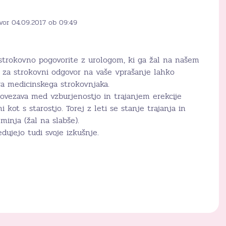
vor 04.09.2017 ob 09:49
 strokovno pogovorite z urologom, ki ga žal na našem
za strokovni odgovor na vaše vprašanje lahko
a medicinskega strokovnjaka.
povezava med vzburjenostjo in trajanjem erekcije
 kot s starostjo. Torej z leti se stanje trajanja in
minja (žal na slabše).
dujejo tudi svoje izkušnje.