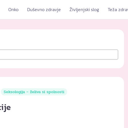
Onko
Duševno zdravje
Življenjski slog
Teža zdra
Seksologija – želiva si spolnosti
ije