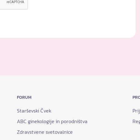
FORUM
PRO
Starševski Čvek
Pri
ABC ginekologije in porodništva
Reg
Zdravstvene svetovalnice