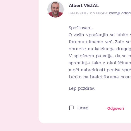
Albert VEZAL
04.09.2017 ob 09:49
zadnji odgo
Spoštovani,
O vaših vprašanjih se lahko
forumu nimamo več. Zato se 
obrnete na kakšnega drugeg
V splošnem pa velja, da se 
spreminja tako z okoliščinami
moči nabreklosti penisa spre
Lahko pa bralci foruma posre
Lep pozdrav,
Citiraj
Odgovori