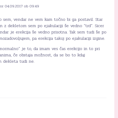
or 04.09.2017 ob 09:49
no sem, vendar ne vem kam točno bi ga postavil. Star
 z dekletom sem po ejakulaciji še vedno “trd”. Sicer
ndar je erekcija še vedno prisotna. Tak sem tudi še po
amozadovoljujem, pa erekcija takoj po ejakulaciji izgine.
ormalno” je to, da imam ves čas erekcijo in to pri
anima, če obstaja možnost, da se bo to kdaj
 dekleta tudi ne.