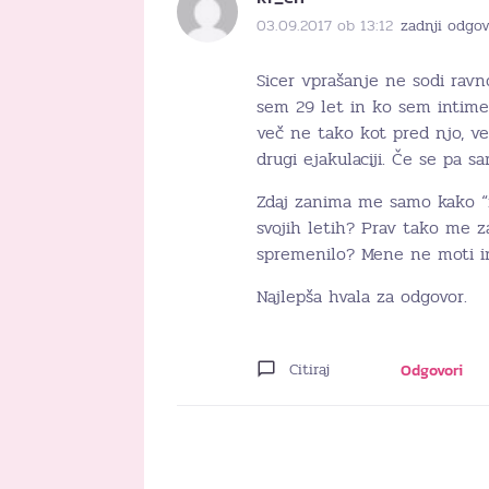
03.09.2017 ob 13:12
zadnji odgov
Sicer vprašanje ne sodi rav
sem 29 let in ko sem intimen
več ne tako kot pred njo, ve
drugi ejakulaciji. Če se pa s
Zdaj zanima me samo kako “n
svojih letih? Prav tako me z
spremenilo? Mene ne moti in
Najlepša hvala za odgovor.
Citiraj
Odgovori