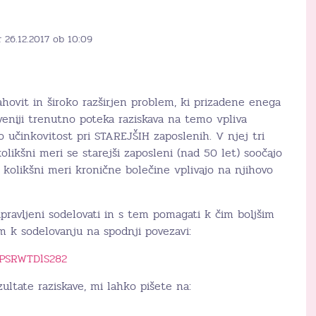
 26.12.2017 ob 10:09
ahovit in široko razširjen problem, ki prizadene enega
veniji trenutno poteka raziskava na temo vpliva
 učinkovitost pri STAREJŠIH zaposlenih. V njej tri
olikšni meri se starejši zaposleni (nad 50 let) soočajo
 kolikšni meri kronične bolečine vplivajo na njihovo
ripravljeni sodelovati in s tem pomagati k čim boljšim
m k sodelovanju na spodnji povezavi:
uPSRWTDlS282
ezultate raziskave, mi lahko pišete na: