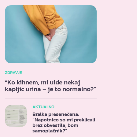
ZDRAVJE
“Ko kihnem, mi uide nekaj
kapljic urina – je to normalno?”
AKTUALNO
Bralka presenečena:
“Napotnico so mi preklicali
brez obvestila, bom
samoplačnik?”