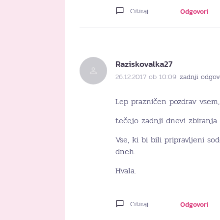
Citiraj
Odgovori
Raziskovalka27
26.12.2017 ob 10:09
zadnji odgov
Lep prazničen pozdrav vsem,
tečejo zadnji dnevi zbiranja
Vse, ki bi bili pripravljeni s
dneh.
Hvala.
Citiraj
Odgovori