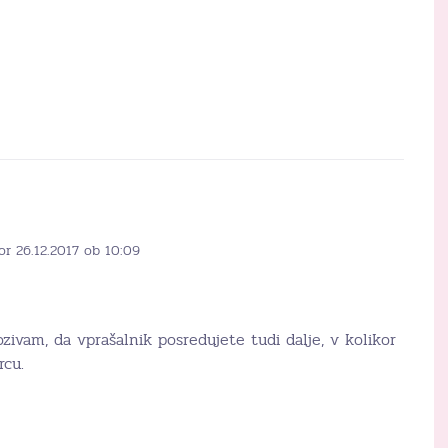
or 26.12.2017 ob 10:09
zivam, da vprašalnik posredujete tudi dalje, v kolikor
rcu.