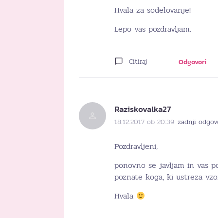
Hvala za sodelovanje!
Lepo vas pozdravljam.
Citiraj
Odgovori
Raziskovalka27
18.12.2017 ob 20:39
zadnji odgov
Pozdravljeni,
ponovno se javljam in vas po
poznate koga, ki ustreza vzo
Hvala