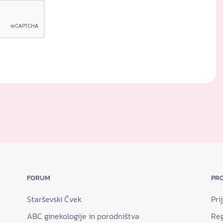
FORUM
PRO
Starševski Čvek
Pri
ABC ginekologije in porodništva
Reg