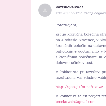
Raziskovalka27
17.12.2017 ob 17:21
zadnji odgovor
Pozdravljeni,
ker je kronična bolečina str
na 4 odrasle Slovence, v Slo
kroničnih bolečin na delovno
psihologinje ugotavljamo, v k
s kroničnimi bolečinami in v
delovno učinkovitost.
V kolikor ste pri raziskavi p
rezultatom, vas vljudno vabi
https://goo.gl/forms/P7nw5
V kolikor bi želeli prejeti r
brecko.zala@gmail.com