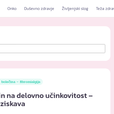
Onko
Duševno zdravje
Življenjski slog
Teža zdra
 bolečina – fibromialgija
in na delovno učinkovitost –
aziskava