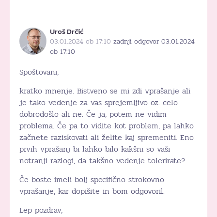
Uroš Drčić
03.01.2024 ob 17:10
zadnji odgovor 03.01.2024
ob 17:10
Spoštovani,
kratko mnenje. Bistveno se mi zdi vprašanje ali
je tako vedenje za vas sprejemljivo oz. celo
dobrodošlo ali ne. Če ja, potem ne vidim
problema. Če pa to vidite kot problem, pa lahko
začnete raziskovati ali želite kaj spremeniti. Eno
prvih vprašanj bi lahko bilo kakšni so vaši
notranji razlogi, da takšno vedenje tolerirate?
Če boste imeli bolj specifično strokovno
vprašanje, kar dopišite in bom odgovoril.
Lep pozdrav,