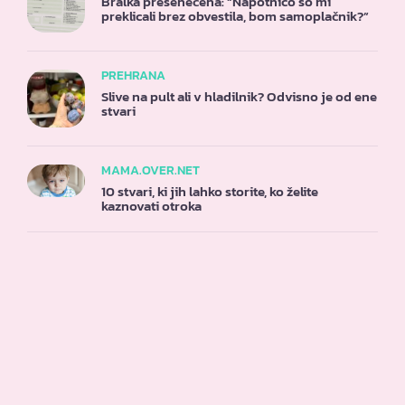
Bralka presenečena: “Napotnico so mi
preklicali brez obvestila, bom samoplačnik?”
PREHRANA
Slive na pult ali v hladilnik? Odvisno je od ene
stvari
MAMA.OVER.NET
10 stvari, ki jih lahko storite, ko želite
kaznovati otroka