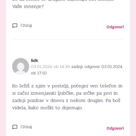
Vaše mnenje?
Citiraj
Odgovori
lidk
03.01.2024 ob 14:39
zadnji odgovor 03.01.2024
ob 17:10
Ko ležiš z njim v postelji, potegni ven telefon in
si začni izmenjavati ljubčke, pa srčke pa prvi in
zadnji pozdrav v dnevu z nekom drugim. Pa boš
videla, kako moški to dojemajo.
Citiraj
Odgovori