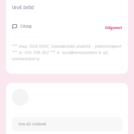
Uroš Drčić
Citiraj
Odgovori
*** mag. Uroš Drčić, transakcijski analitik - psihoterapevt
*** m: 031 336 452 *** e:
uros@revitacenter.si
url:
revitacenter.si