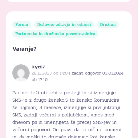
Forum
Duševno zdravje in odnosi
Družina
Partnerska in družinska posvetovalnica
Varanje?
Xyz87
28.12.2023 ob 14:04
zadnji odgovor 03.01.2024
ob 17:10
Partner leži ob tebi v postelji in si izmenjuje
SMS-je z drugo žensko.S to žensko komunicira
že najmanj 3 mesece, izmenjuje si prvi jutranji
SMS, zadnji večerni s poljubčkom, vmes med
dnevom pa si imenjujeta še precej SMS-jev in
večurni pogovori. On pravi, da to nič ne pomeni
in, da moški to drugače dojemajo kot ženske.