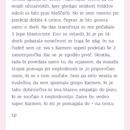
mojih ultrazvokih, kjer gledajo velikost foliklov
nikoli ni bilo prav bleščeče. No in sem vseeno pri
punkciji dobila 4 celice, čeprav je blo govora
samo o dveh. Na dan transferja so me pričakale
3 lepe blastociste. Eno so vstavili, ki je po 14
dneh pokazala nosečnost in traja še zdaj. In na
čudež sem oz. sva s Karmen uspeli pridelati še 2
zamrznjenčka. Kar se je zgodilo prvič. Skratka,
rada bi povedala samo to, da vrjamem, da masaža
stopal pomaga pri neplodnosti in jo priporočam
vsem, ki se s tem soočate. Sem pa zelo vesela in
hvaležna, da sem spoznala gospo Karmen, ki je
tako dobrosrčna in ima blazno empatijo do punc,
ki se soočajo z neplodnostjo. Zame bo vedno
super Karmen, ki mi je pomagala do + na testu.
Lp