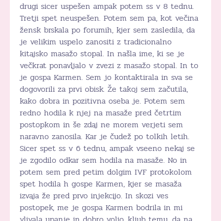
drugi sicer uspešen ampak potem ss v 8 tednu.
Tretji spet neuspešen. Potem sem pa, kot večina
žensk brskala po forumih, kjer sem zasledila, da
je velikim uspelo zanositi z tradicionalno
kitajsko masažo stopal. In našla ime, ki se je
večkrat ponavljalo v zvezi z masažo stopal. In to
je gospa Karmen. Sem jo kontaktirala in sva se
dogovorili za prvi obisk. Že takoj sem začutila,
kako dobra in pozitivna oseba je. Potem sem
redno hodila k njej na masaže pred četrtim
postopkom in še zdaj ne morem verjeti sem
naravno zanosila. Kar je čudež po tolkih letih.
Sicer spet ss v 6 tednu, ampak vseeno nekaj se
je zgodilo odkar sem hodila na masaže. No in
potem sem pred petim dolgim IVF protokolom
spet hodila h gospe Karmen, kjer se masaža
izvaja že pred prvo injekcijo. In skozi ves
postopek, me je gospa Karmen bodrila in mi
vlivala upanje in dobro voljo, kljub temu, da na