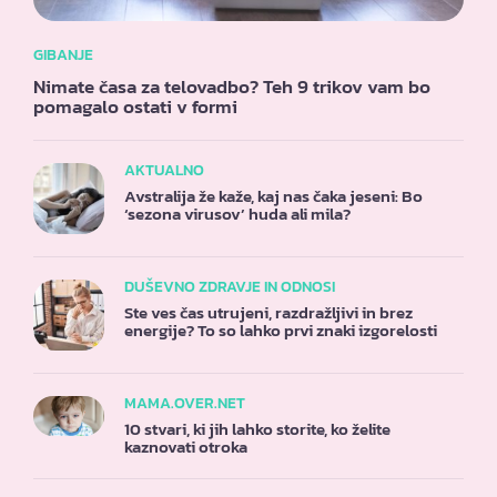
GIBANJE
Nimate časa za telovadbo? Teh 9 trikov vam bo
pomagalo ostati v formi
AKTUALNO
Avstralija že kaže, kaj nas čaka jeseni: Bo
‘sezona virusov’ huda ali mila?
DUŠEVNO ZDRAVJE IN ODNOSI
Ste ves čas utrujeni, razdražljivi in brez
energije? To so lahko prvi znaki izgorelosti
MAMA.OVER.NET
10 stvari, ki jih lahko storite, ko želite
kaznovati otroka