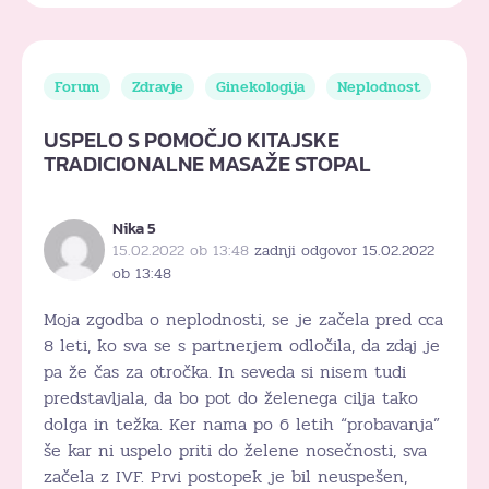
Forum
Zdravje
Ginekologija
Neplodnost
USPELO S POMOČJO KITAJSKE
TRADICIONALNE MASAŽE STOPAL
Nika 5
15.02.2022 ob 13:48
zadnji odgovor 15.02.2022
ob 13:48
Moja zgodba o neplodnosti, se je začela pred cca
8 leti, ko sva se s partnerjem odločila, da zdaj je
pa že čas za otročka. In seveda si nisem tudi
predstavljala, da bo pot do želenega cilja tako
dolga in težka. Ker nama po 6 letih “probavanja”
še kar ni uspelo priti do želene nosečnosti, sva
začela z IVF. Prvi postopek je bil neuspešen,