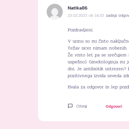
Natika86
23.02.2023 ob 14:10
zadnji odgov
Pozdravljeni.
V urinu so mi čisto naključn
Težav sicer nimam nobenih. 
Že vrsto let pa se srečujem 
uspešno). Ginekologinja mi 
dni. Je antibiotik ustrezen?
pozitivnega izvida seveda zd
Hvala za odgovor in lep pozd
Citiraj
Odgovori