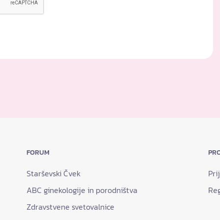
FORUM
PRO
Starševski Čvek
Pri
ABC ginekologije in porodništva
Reg
Zdravstvene svetovalnice