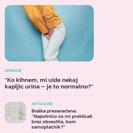
ZDRAVJE
“Ko kihnem, mi uide nekaj
kapljic urina – je to normalno?”
AKTUALNO
Bralka presenečena:
“Napotnico so mi preklicali
brez obvestila, bom
samoplačnik?”