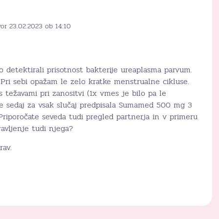
or 23.02.2023 ob 14:10
o detektirali prisotnost bakterije ureaplasma parvum.
Pri sebi opažam le zelo kratke menstrualne cikluse.
s težavami pri zanositvi (1x vmes je bilo pa le
je sedaj za vsak slučaj predpisala Sumamed 500 mg 3
 Priporočate seveda tudi pregled partnerja in v primeru
ravljenje tudi njega?
rav.