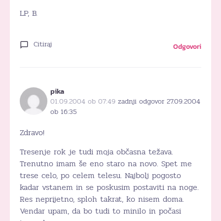
LP, B.
Citiraj
Odgovori
pika
01.09.2004 ob 07:49
zadnji odgovor 27.09.2004
ob 16:35
Zdravo!
Tresenje rok je tudi moja občasna težava.
Trenutno imam še eno staro na novo. Spet me
trese celo, po celem telesu. Najbolj pogosto
kadar vstanem in se poskusim postaviti na noge.
Res neprijetno, sploh takrat, ko nisem doma.
Vendar upam, da bo tudi to minilo in počasi