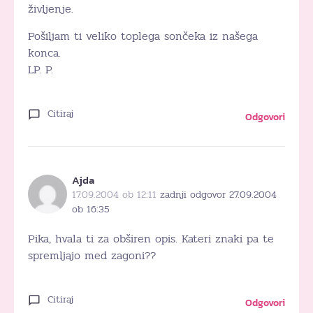
življenje.
Pošiljam ti veliko toplega sončeka iz našega
konca.
LP. P.
Citiraj
Odgovori
Ajda
17.09.2004 ob 12:11
zadnji odgovor 27.09.2004
ob 16:35
Pika, hvala ti za obširen opis. Kateri znaki pa te
spremljajo med zagoni??
Citiraj
Odgovori