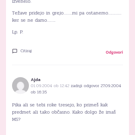
izvenelo.
Težave pridejo in grejo……..mi pa ostanemo…………
ker se ne damo……..
Lp. P.
Citiraj
Odgovori
Ajda
01.09.2004 ob 12:42
zadnji odgovor 27.09.2004
ob 16:35
Pika ali se tebi roke tresejo, ko primeš kak
predmet ali tako občasno. Kako dolgo že imaš
MS?