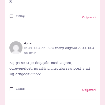
P.
Citiraj
Odgovori
Ajda
16.09.2004 ob 15:24
zadnji odgovor 27.09.2004
ob 16:35
Kaj pa se ti je dogajalo med zagoni,
odrevenelost, mravljinci,…izguba ravnotežja ali
kaj drugega??????
Citiraj
Odgovori