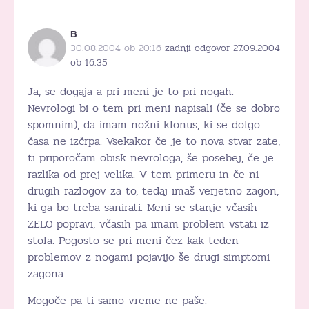
B
30.08.2004 ob 20:16
zadnji odgovor 27.09.2004
ob 16:35
Ja, se dogaja a pri meni je to pri nogah.
Nevrologi bi o tem pri meni napisali (če se dobro
spomnim), da imam nožni klonus, ki se dolgo
časa ne izčrpa. Vsekakor če je to nova stvar zate,
ti priporočam obisk nevrologa, še posebej, če je
razlika od prej velika. V tem primeru in če ni
drugih razlogov za to, tedaj imaš verjetno zagon,
ki ga bo treba sanirati. Meni se stanje včasih
ZELO popravi, včasih pa imam problem vstati iz
stola. Pogosto se pri meni čez kak teden
problemov z nogami pojavijo še drugi simptomi
zagona.
Mogoče pa ti samo vreme ne paše.