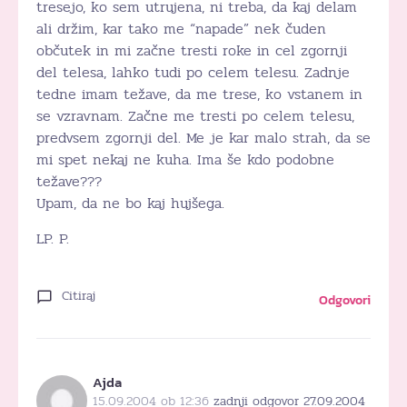
tresejo, ko sem utrujena, ni treba, da kaj delam
ali držim, kar tako me “napade” nek čuden
občutek in mi začne tresti roke in cel zgornji
del telesa, lahko tudi po celem telesu. Zadnje
tedne imam težave, da me trese, ko vstanem in
se vzravnam. Začne me tresti po celem telesu,
predvsem zgornji del. Me je kar malo strah, da se
mi spet nekaj ne kuha. Ima še kdo podobne
težave???
Upam, da ne bo kaj hujšega.
LP. P.
Citiraj
Odgovori
Ajda
15.09.2004 ob 12:36
zadnji odgovor 27.09.2004