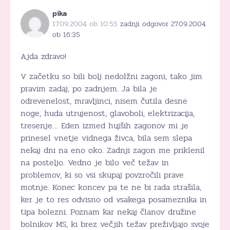
pika
17.09.2004 ob 10:55
zadnji odgovor 27.09.2004
ob 16:35
Ajda zdravo!
V začetku so bili bolj nedolžni zagoni, tako jim
pravim zadaj, po zadnjem. Ja bila je
odrevenelost, mravljinci, nisem čutila desne
noge, huda utrujenost, glavoboli, elektrizacija,
tresenje… Eden izmed hujših zagonov mi je
prinesel vnetje vidnega živca, bila sem slepa
nekaj dni na eno oko. Zadnji zagon me priklenil
na posteljo. Vedno je bilo več težav in
problemov, ki so vsi skupaj povzročili prave
motnje. Konec koncev pa te ne bi rada strašila,
ker je to res odvisno od vsakega posameznika in
tipa bolezni. Poznam kar nekaj članov družine
bolnikov MS, ki brez večjih težav preživljajo svoje