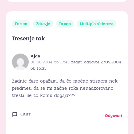
Forum
Zdravje
Drugo
Multipla skleroza
Tresenje rok
Ajda
30.08.2004 ob 17:45
zadnji odgovor 27.09.2004
ob 16:35
Zadnje čase opažam, da če močno stisnem nek
predmet, da se mi začne roka nenadzorovano
tresti. Se to komu dogaja???
Citiraj
Odgovori