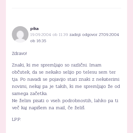
pika
19.09.2004 ob 11:39
zadnji odgovor 27.09.2004
ob 16:35
Zdravo!
Znaki, ki me spremljajo so različni. Imam
občutek, da se nekako selijo po telesu sem ter
tja. Po navadi se pojavijo stari znaki z nekaterimi
novimi, nekaj pa je takih, ki me spremljajo že od
samega začetka.
Ne želim pisati o vseh podrobnostih, lahko pa ti
več kaj napišem na mail, če želiš.
LP.P.