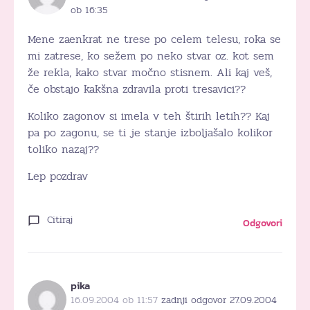
ob 16:35
Mene zaenkrat ne trese po celem telesu, roka se
mi zatrese, ko sežem po neko stvar oz. kot sem
že rekla, kako stvar močno stisnem. Ali kaj veš,
če obstajo kakšna zdravila proti tresavici??
Koliko zagonov si imela v teh štirih letih?? Kaj
pa po zagonu, se ti je stanje izboljašalo kolikor
toliko nazaj??
Lep pozdrav
Citiraj
Odgovori
pika
16.09.2004 ob 11:57
zadnji odgovor 27.09.2004