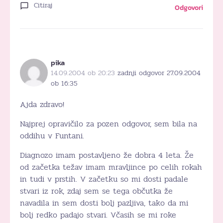
Citiraj
Odgovori
pika
14.09.2004 ob 20:23
zadnji odgovor 27.09.2004
ob 16:35
Ajda zdravo!
Najprej opravičilo za pozen odgovor, sem bila na
oddihu v Funtani.
Diagnozo imam postavljeno že dobra 4 leta. Že
od začetka težav imam mravljince po celih rokah
in tudi v prstih. V začetku so mi dosti padale
stvari iz rok, zdaj sem se tega občutka že
navadila in sem dosti bolj pazljiva, tako da mi
bolj redko padajo stvari. Včasih se mi roke