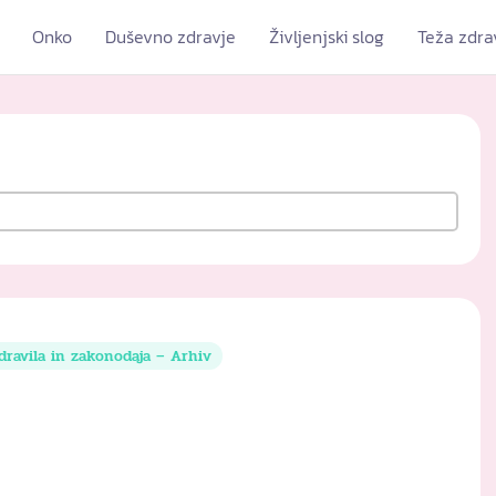
Onko
Duševno zdravje
Življenjski slog
Teža zdra
dravila in zakonodaja – Arhiv