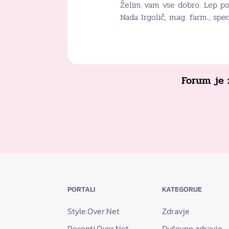
Želim vam vse dobro. Lep po
Nada Irgolič, mag. farm., spec
Forum je 
PORTALI
KATEGORIJE
Style.Over.Net
Zdravje
Recepti.Over.Net
Duševno zdravje