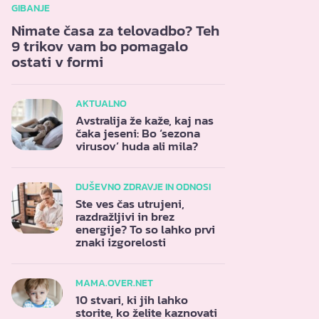
GIBANJE
Nimate časa za telovadbo? Teh
9 trikov vam bo pomagalo
ostati v formi
AKTUALNO
Avstralija že kaže, kaj nas
čaka jeseni: Bo ‘sezona
virusov’ huda ali mila?
DUŠEVNO ZDRAVJE IN ODNOSI
Ste ves čas utrujeni,
razdražljivi in brez
energije? To so lahko prvi
znaki izgorelosti
MAMA.OVER.NET
10 stvari, ki jih lahko
storite, ko želite kaznovati