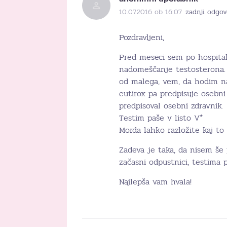
10.07.2016 ob 16:07
zadnji odgov
Pozdravljeni,
Pred meseci sem po hospital
nadomeščanje testosterona.
od malega, vem, da hodim na
eutirox pa predpisuje osebn
predpisoval osebni zdravnik.
Testim paše v listo V*
Morda lahko razložite kaj t
Zadeva je taka, da nisem še 
začasni odpustnici, testima
Najlepša vam hvala!