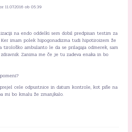
or 11.07.2016 ob 05:39
izaciji na endo oddelki sem dobil predpisan testim za
 Ker imam polek hipogonadizma tudi hipotiroizem že
 tirološko ambulanto le da se prilagaja odmerek, sam
i zdravnik. Zanima me če je tu zadeva enaka in bo
o pomeni?
prejel cele odpustnice in datum kontrole, kot piše na
 pa mi bo kmalu že zmanjkalo.