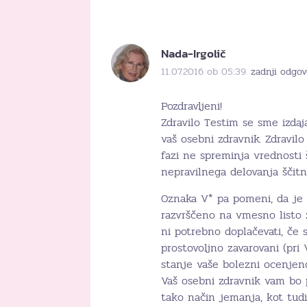
Nada-Irgolič
11.07.2016 ob 05:39
zadnji odgov
Pozdravljeni!
Zdravilo Testim se sme izdaj
vaš osebni zdravnik. Zdravil
fazi ne spreminja vrednosti 
nepravilnega delovanja ščitni
Oznaka V* pa pomeni, da je z
razvrščeno na vmesno listo z
ni potrebno doplačevati, če
prostovoljno zavarovani (pri 
stanje vaše bolezni ocenjeno
Vaš osebni zdravnik vam bo p
tako način jemanja, kot tudi 