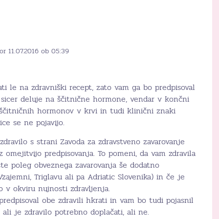
or 11.07.2016 ob 05:39
ati le na zdravniški recept, zato vam ga bo predpisoval
o sicer deluje na ščitnične hormone, vendar v končni
ščitničnih hormonov v krvi in tudi klinični znaki
ce se ne pojavijo.
dravilo s strani Zavoda za zdravstveno zavarovanje
 omejitvijo predpisovanja. To pomeni, da vam zdravila
 ste poleg obveznega zavarovanja še dodatno
Vzajemni, Triglavu ali pa Adriatic Slovenika) in če je
 v okviru nujnosti zdravljenja.
redpisoval obe zdravili hkrati in vam bo tudi pojasnil
ali je zdravilo potrebno doplačati, ali ne.