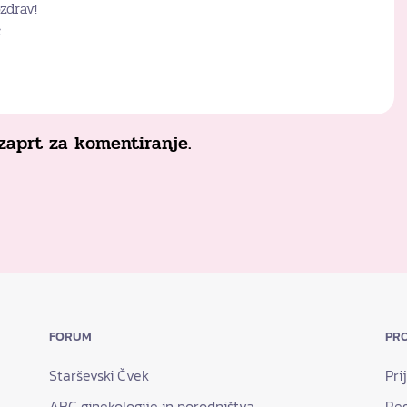
zdrav!
.
zaprt za komentiranje.
FORUM
PRO
Starševski Čvek
Pri
ABC ginekologije in porodništva
Reg