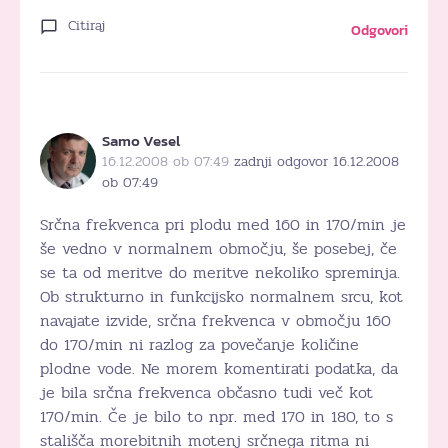
Citiraj
Odgovori
Samo Vesel
16.12.2008 ob 07:49
zadnji odgovor 16.12.2008
ob 07:49
Srčna frekvenca pri plodu med 160 in 170/min je
še vedno v normalnem območju, še posebej, če
se ta od meritve do meritve nekoliko spreminja.
Ob strukturno in funkcijsko normalnem srcu, kot
navajate izvide, srčna frekvenca v območju 160
do 170/min ni razlog za povečanje količine
plodne vode. Ne morem komentirati podatka, da
je bila srčna frekvenca občasno tudi več kot
170/min. Če je bilo to npr. med 170 in 180, to s
stališča morebitnih motenj srčnega ritma ni