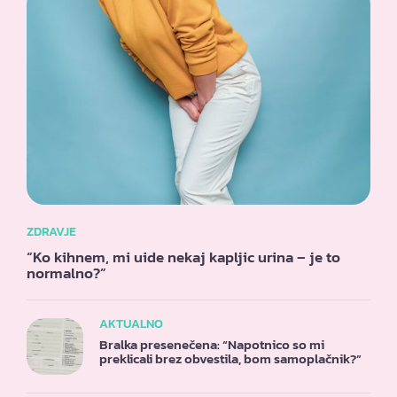
ZDRAVJE
“Ko kihnem, mi uide nekaj kapljic urina – je to
normalno?”
AKTUALNO
Bralka presenečena: “Napotnico so mi
preklicali brez obvestila, bom samoplačnik?”