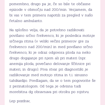
pomembno, drugo pa je, če so bile te občasne
epizode v območju nad 200/min. Verjamem, da
bi vas v tem primeru napotili za pregled v našo
fetalno ambulanto.
Na splošno velja, da je potrebno razlikovati
povišano srčno frekvenco, ki je posledica motnje
srčnega ritma (v veliki večini primerov gre za
frekvenco nad 200/min) in med povišano srčno
frekvenco, ki je odraz odgovora ploda na neko
drugo dogajanje pri njem ali pri materi (npr.
anemija ploda, povečano delovanje ščitnice pri
materi, in drugo). Prva stvar pri diagnostiki je
razlikovanje med motnjo ritma in t.i. sinusno
tahikardijo. Predlagam, da se o tem pogovorite še
z perinatologom. Od tega je odvisna tudi
morebitna dg obravnava pri otroku po rojstvu.
Lep pozdrav,