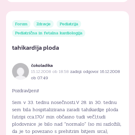
Forum
Zdravje
Pediatrija
Pediatrična in fetalna kardiologija
tahikardija ploda
čokoladika
15.12.2008 ob 18:58
zadnji odgovor 16.12.2008
ob 07:49
Pozdravljeni!
Sem v 33. tednu nosečnosti.V 28. in 30. tednu
sem bila hospitalizirana zaradi tahikardije ploda
(utripi cca.170/ min občasno tudi več),tudi
plodovnice je bilo nad “normalo” (so mi razložili,
da je to povezano s prehitrim bitjem srca),