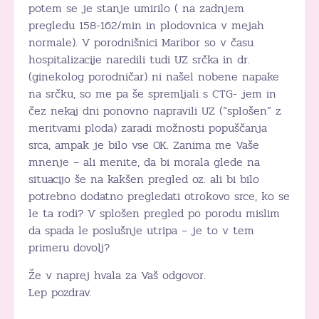
potem se je stanje umirilo ( na zadnjem
pregledu 158-162/min in plodovnica v mejah
normale). V porodnišnici Maribor so v času
hospitalizacije naredili tudi UZ srčka in dr.
(ginekolog porodničar) ni našel nobene napake
na srčku, so me pa še spremljali s CTG- jem in
čez nekaj dni ponovno napravili UZ (“splošen” z
meritvami ploda) zaradi možnosti popuščanja
srca, ampak je bilo vse OK. Zanima me Vaše
mnenje – ali menite, da bi morala glede na
situacijo še na kakšen pregled oz. ali bi bilo
potrebno dodatno pregledati otrokovo srce, ko se
le ta rodi? V splošen pregled po porodu mislim
da spada le poslušnje utripa – je to v tem
primeru dovolj?
Že v naprej hvala za Vaš odgovor.
Lep pozdrav.