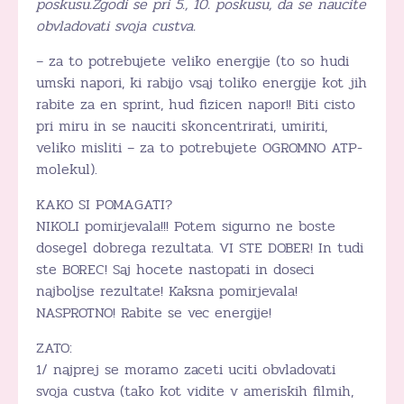
poskusu.Zgodi se pri 5., 10. poskusu, da se naucite
obvladovati svoja custva.
– za to potrebujete veliko energije (to so hudi
umski napori, ki rabijo vsaj toliko energije kot jih
rabite za en sprint, hud fizicen napor!! Biti cisto
pri miru in se nauciti skoncentrirati, umiriti,
veliko misliti – za to potrebujete OGROMNO ATP-
molekul).
KAKO SI POMAGATI?
NIKOLI pomirjevala!!! Potem sigurno ne boste
dosegel dobrega rezultata. VI STE DOBER! In tudi
ste BOREC! Saj hocete nastopati in doseci
najboljse rezultate! Kaksna pomirjevala!
NASPROTNO! Rabite se vec energije!
ZATO:
1/ najprej se moramo zaceti uciti obvladovati
svoja custva (tako kot vidite v ameriskih filmih,