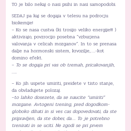
TO je bilo nekaj o nasi psihi in nasi samopodobi.
SEDAJ pa kaj se dogaja v telesu na podrocju
biokemije!
– Ko se nasa custva (ki trosijo veliko energije!!! )
aktivirajo, povzrocijo posebna “vzburjena
valovanja v celicah mozganov”. In to se prenasa
dalje na hormonski sistem, krvozilje,…..-kot
domino efekt.
–
To se dogaja pri vas ob tremah, pricakovanjih,
…..
– Ko jih uspete umiriti, preidete v tisto stanje,
da obvladujete polozaj.
–
to lahko dosezete, da se naucite “umiriti”
mozgane. Avtogeni trening, pred dogodkom-
globoko dihati in si ves cas dopovedovati, da ste
pripravljen, da ste dober, da…. To je potrebno
trenirati in se uciti. Ne zgodi se pri prvem