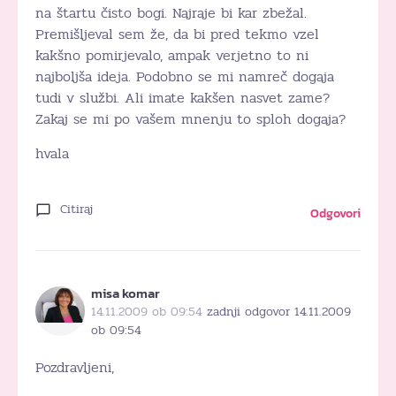
na štartu čisto bogi. Najraje bi kar zbežal.
Premišljeval sem že, da bi pred tekmo vzel
kakšno pomirjevalo, ampak verjetno to ni
najboljša ideja. Podobno se mi namreč dogaja
tudi v službi. Ali imate kakšen nasvet zame?
Zakaj se mi po vašem mnenju to sploh dogaja?
hvala
Citiraj
Odgovori
misa komar
14.11.2009 ob 09:54
zadnji odgovor 14.11.2009
ob 09:54
Pozdravljeni,