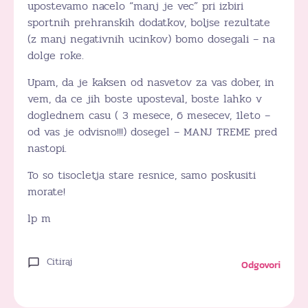
upostevamo nacelo “manj je vec” pri izbiri
sportnih prehranskih dodatkov, boljse rezultate
(z manj negativnih ucinkov) bomo dosegali – na
dolge roke.
Upam, da je kaksen od nasvetov za vas dober, in
vem, da ce jih boste uposteval, boste lahko v
doglednem casu ( 3 mesece, 6 mesecev, 1leto –
od vas je odvisno!!!) dosegel – MANJ TREME pred
nastopi.
To so tisocletja stare resnice, samo poskusiti
morate!
lp m
Citiraj
Odgovori