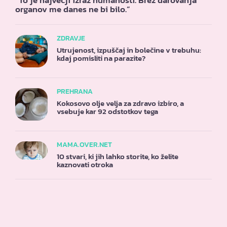
“To je največji izraz humanosti. Brez darovanja
organov me danes ne bi bilo.”
ZDRAVJE
Utrujenost, izpuščaj in bolečine v trebuhu:
kdaj pomisliti na parazite?
PREHRANA
Kokosovo olje velja za zdravo izbiro, a
vsebuje kar 92 odstotkov tega
MAMA.OVER.NET
10 stvari, ki jih lahko storite, ko želite
kaznovati otroka