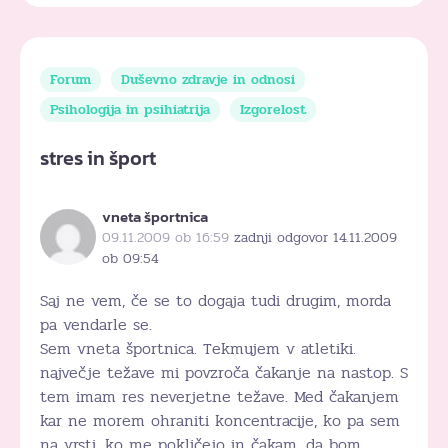
Forum
Duševno zdravje in odnosi
Psihologija in psihiatrija
Izgorelost
stres in šport
vneta športnica
09.11.2009 ob 16:59
zadnji odgovor 14.11.2009
ob 09:54
Saj ne vem, če se to dogaja tudi drugim, morda
pa vendarle se.
Sem vneta športnica. Tekmujem v atletiki.
največje težave mi povzroča čakanje na nastop. S
tem imam res neverjetne težave. Med čakanjem
kar ne morem ohraniti koncentracije, ko pa sem
na vrsti, ko me pokličejo in čakam, da bom