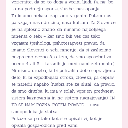
verjemite, da se to dogaja vecini ljudi. Pa naj bo
to na podrocju sporta, sluzbe, nastopanja,…..
To imamo nekako zapisano v genih. Potem nas
pa vzgaja nasa druzina, nasa kultura. Za Slovence
je na splosno znano, da nimamo najboljsega
mnenja o sebi – ker smo bili ves cas tako
vzgajani (psihologi, psihoterapveti pravijo, da
imamo Slovenci o sebi mnenje, da si zasluzimo
povprecno oceno 3, o tem, da smo sposobni za
oceno 4 ali 5 – taksnih je med nami zelo malo.).
Mi nismo druzba, ki bi pohvalila dobro opravljeno
delo, ki bi vzpodbujala otroka, cloveka, pa ceprav
je naredil napako (najbrz ste ze slisal, da pravijo,
da smo druzba, ki ima v solah vgrajen predvsem
sistem kaznovanja in ne sistem nagrajevanja). IN
TO SE NAM POZNA POTEM POVSOD – nasa
samopodoba je slabsa.
Pokaze se pa tako kot ste opisali vi, kot je
opisala gospa-odicna pred vami.