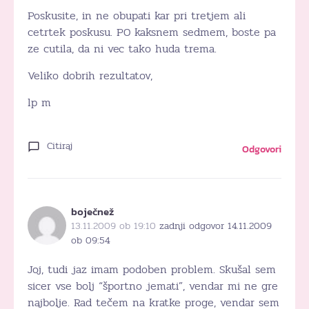
Poskusite, in ne obupati kar pri tretjem ali
cetrtek poskusu. PO kaksnem sedmem, boste pa
ze cutila, da ni vec tako huda trema.
Veliko dobrih rezultatov,
lp m
Citiraj
Odgovori
boječnež
13.11.2009 ob 19:10
zadnji odgovor 14.11.2009
ob 09:54
Joj, tudi jaz imam podoben problem. Skušal sem
sicer vse bolj “športno jemati”, vendar mi ne gre
najbolje. Rad tečem na kratke proge, vendar sem