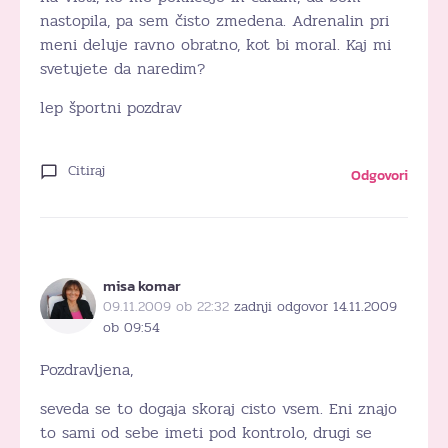
nastopila, pa sem čisto zmedena. Adrenalin pri
meni deluje ravno obratno, kot bi moral. Kaj mi
svetujete da naredim?
lep športni pozdrav
Citiraj
Odgovori
misa komar
09.11.2009 ob 22:32
zadnji odgovor 14.11.2009
ob 09:54
Pozdravljena,
seveda se to dogaja skoraj cisto vsem. Eni znajo
to sami od sebe imeti pod kontrolo, drugi se