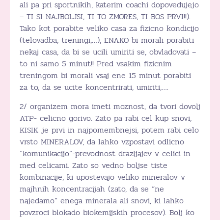
ali pa pri sportnikih, katerim coachi dopovedujejo
– TI SI NAJBOLJSI, TI TO ZMORES, TI BOS PRVI!!).
Tako kot porabite veliko casa za fizicno kondicijo
(telovadba, treningi,…), ENAKO bi morali porabiti
nekaj casa, da bi se ucili umiriti se, obvladovati –
to ni samo 5 minut!! Pred vsakim fizicnim
treningom bi morali vsaj ene 15 minut porabiti
za to, da se ucite koncentrirati, umiriti,….
2/ organizem mora imeti moznost, da tvori dovolj
ATP- celicno gorivo. Zato pa rabi cel kup snovi,
KISIK je prvi in najpomembnejsi, potem rabi celo
vrsto MINERALOV, da lahko vzpostavi odlicno
“komunikacijo”-prevodnost drazljajev v celici in
med celicami. Zato so vedno boljse tiste
kombinacije, ki upostevajo veliko mineralov v
majhnih koncentracijah (zato, da se “ne
najedamo” enega minerala ali snovi, ki lahko
povzroci blokado biokemijskih procesov). Bolj ko