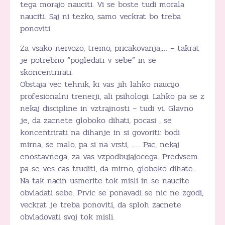
tega morajo nauciti. Vi se boste tudi morala
nauciti. Saj ni tezko, samo veckrat bo treba
ponoviti.
Za vsako nervozo, tremo, pricakovanja,… – takrat
je potrebno “pogledati v sebe” in se
skoncentrirati.
Obstaja vec tehnik, ki vas jih lahko naucijo
profesionalni trenerji, ali psihologi. Lahko pa se z
nekaj discipline in vztrajnosti – tudi vi. Glavno
je, da zacnete globoko dihati, pocasi , se
koncentrirati na dihanje in si govoriti: bodi
mirna, se malo, pa si na vrsti, ….. Pac, nekaj
enostavnega, za vas vzpodbujajocega. Predvsem
pa se ves cas truditi, da mirno, globoko dihate.
Na tak nacin usmerite tok misli in se naucite
obvladati sebe. Prvic se ponavadi se nic ne zgodi,
veckrat je treba ponoviti, da sploh zacnete
obvladovati svoj tok misli.