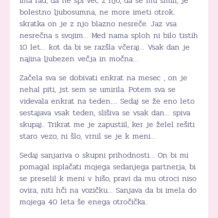
ima rad, da ne spi več z njo, da se mu smili, je
bolestno ljubosumna, ne more imeti otrok..
skratka on je z njo blazno nesreče. Jaz vsa
nesrečna s svojim… Med nama sploh ni bilo tistih
10 let… kot da bi se razšla včeraj… Vsak dan je
najina ljubezen večja in močna…
Začela sva se dobivati enkrat na mesec , on je
nehal piti, jst sem se umirila. Potem sva se
videvala enkrat na teden…. Sedaj se že eno leto
sestajava vsak teden, slišiva se vsak dan… spiva
skupaj.. Trikrat me je zapustiil, ker je želel rešiti
staro vezo, ni šlo, vrnil se je k meni…
Sedaj sanjariva o skupni prihodnosti… On bi mi
pomagal isplačati mojega sedanjega partnerja, bi
se preselil k meni v hišo, pravi da mu otroci niso
ovira, niti hči na vozičku… Sanjava da bi imela do
mojega 40 leta še enega otročička..