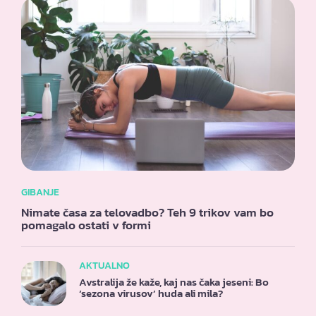
GIBANJE
Nimate časa za telovadbo? Teh 9 trikov vam bo
pomagalo ostati v formi
AKTUALNO
Avstralija že kaže, kaj nas čaka jeseni: Bo
‘sezona virusov’ huda ali mila?