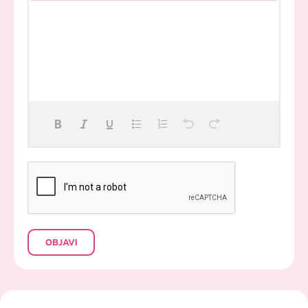
Failed to initialize plugin: wplink
OBJAVI