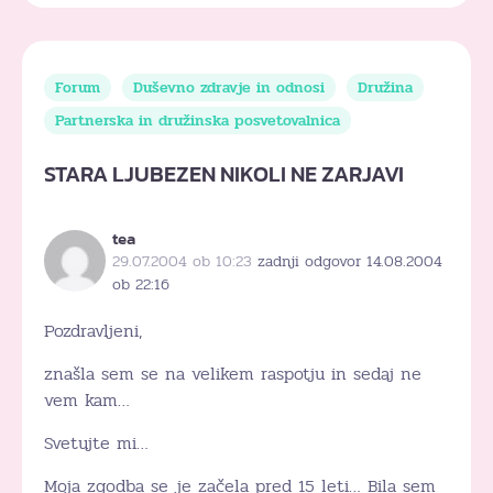
Forum
Duševno zdravje in odnosi
Družina
Partnerska in družinska posvetovalnica
STARA LJUBEZEN NIKOLI NE ZARJAVI
tea
29.07.2004 ob 10:23
zadnji odgovor 14.08.2004
ob 22:16
Pozdravljeni,
znašla sem se na velikem raspotju in sedaj ne
vem kam…
Svetujte mi…
Moja zgodba se je začela pred 15 leti… Bila sem