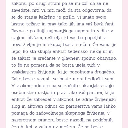
zakonu, po drugi strani pa se mi zdi, da se ne
zavedate, niti vi, niti mož, da sta odgovorna, da
je do stanja kakršno je prišlo. Vi imate svoje
lastne težave in prav tako jih ima vaš bivši fant.
Ravnate po liniji najmanjšega napora in vidite v
svojem bivšem, rešitelja, ki vas bo popeljal v
novo življenje in skupaj bosta srečna. Če vama je
lepo, ko sta skupaj enkrat tedensko, nekaj ur in
še takrat je srečanje v glavnem spolno obarvano,
to še ne pomeni, da se bosta ujela tudi v
vsakdanjem življenju, ki je popolnoma drugačno.
Kako boste ravnali, se boste morali odločiti sami.
V vsakem primeru pa se začnite ukvarjat s svojo
osebnostno rastjo in prav tako vaš partner, ki je
enkrat že zabredel v alkohol. Le zdrav življenjski
slog in aktiven odnos do partnerstva vama lahko
pomaga do zadovoljnega skupnega življenja. V
nasprotnem primeru boste nasedli na podobnih
čereh, kot v zakonu z možem. Če se boste