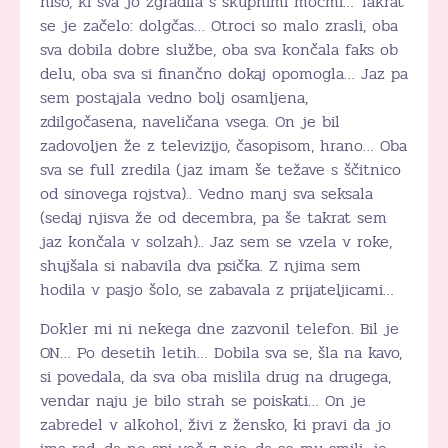
hišo, ki sva jo zgradila s skupnimi močmi… Takrat
se je začelo: dolgčas… Otroci so malo zrasli, oba
sva dobila dobre službe, oba sva končala faks ob
delu, oba sva si finančno dokaj opomogla… Jaz pa
sem postajala vedno bolj osamljena,
zdilgočasena, naveličana vsega. On je bil
zadovoljen že z televizijo, časopisom, hrano… Oba
sva se full zredila (jaz imam še težave s ščitnico
od sinovega rojstva).. Vedno manj sva seksala
(sedaj njisva že od decembra, pa še takrat sem
jaz končala v solzah).. Jaz sem se vzela v roke,
shujšala si nabavila dva psička. Z njima sem
hodila v pasjo šolo, se zabavala z prijateljicami…
Dokler mi ni nekega dne zazvonil telefon. Bil je
ON… Po desetih letih… Dobila sva se, šla na kavo,
si povedala, da sva oba mislila drug na drugega,
vendar naju je bilo strah se poiskati… On je
zabredel v alkohol, živi z žensko, ki pravi da jo