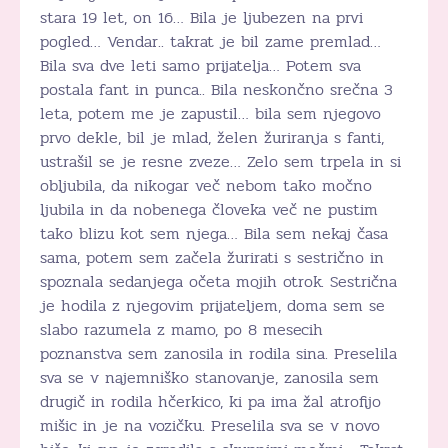
stara 19 let, on 16… Bila je ljubezen na prvi
pogled… Vendar.. takrat je bil zame premlad…
Bila sva dve leti samo prijatelja… Potem sva
postala fant in punca.. Bila neskončno srečna 3
leta, potem me je zapustil… bila sem njegovo
prvo dekle, bil je mlad, želen žuriranja s fanti,
ustrašil se je resne zveze… Zelo sem trpela in si
obljubila, da nikogar več nebom tako močno
ljubila in da nobenega človeka več ne pustim
tako blizu kot sem njega… Bila sem nekaj časa
sama, potem sem začela žurirati s sestrično in
spoznala sedanjega očeta mojih otrok. Sestrična
je hodila z njegovim prijateljem, doma sem se
slabo razumela z mamo, po 8 mesecih
poznanstva sem zanosila in rodila sina. Preselila
sva se v najemniško stanovanje, zanosila sem
drugič in rodila hčerkico, ki pa ima žal atrofijo
mišic in je na vozičku. Preselila sva se v novo