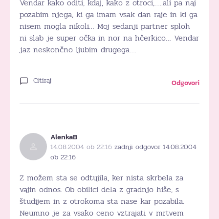
Vendar kako oditi, kdaj, kako z otroci,…..ali pa naj
pozabim njega, ki ga imam vsak dan raje in ki ga
nisem mogla nikoli… Moj sedanji partner sploh
ni slab je super očka in nor na hčerkico… Vendar
jaz neskončno ljubim drugega….
Citiraj
Odgovori
AlenkaB
14.08.2004 ob 22:16
zadnji odgovor 14.08.2004
ob 22:16
Z možem sta se odtujila, ker nista skrbela za
vajin odnos. Ob obilici dela z gradnjo hiše, s
študijem in z otrokoma sta nase kar pozabila.
Neumno je za vsako ceno vztrajati v mrtvem