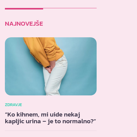
NAJNOVEJŠE
ZDRAVJE
“Ko kihnem, mi uide nekaj
kapljic urina – je to normalno?”