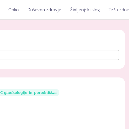
Onko
Duševno zdravje
Življenjski slog
Teža zdra
C ginekologije in porodništva