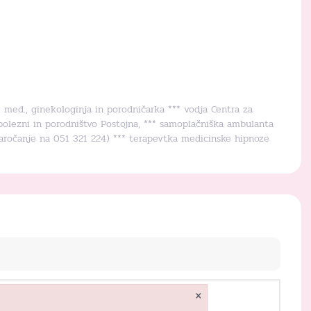
r. med., ginekologinja in porodničarka *** vodja Centra za
bolezni in porodništvo Postojna, *** samoplačniška ambulanta
naročanje na 051 321 224) *** terapevtka medicinske hipnoze
×