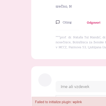
srečno, N
Citiraj
Odgovori
***prof. dr. Nataša Tul Mandić, d
nosečnice, Bolnišnica za ženske 
v MCCZ, Parmova 53, Ljubljana (
Failed to initialize plugin: wplink