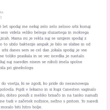
ka
30
15 let spodaj me nekaj zelo zelo zelooo srbi komaj
 sem videla veliko belega sluzastega in mokrega
njicah. Mama mi je rekla naj se umijem spodaj z
o to ubilo bakterije ampak je bilo se slabse in od
n srbi danes sem se cel dan jokala spodaj je vse
se toliko praskala in se vec iscedka je nastalo.
aj naj naredim nisem se nikoli imela spolne
ila pri ginekologu
o do vnetja, ki se zgodi, ko pride do neravnovesja
spolovila. Pojdi v lekarno in si kupi Canesten vaginalo
vilo, dobro posuši z mehko brisačo in na tanko namaži
ene tudi v začetek nožnice, nežno s prstom. To naredi
 moralo biti hitro bolje.