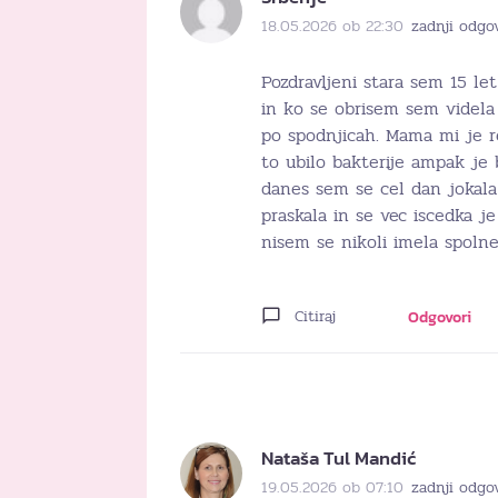
18.05.2026 ob 22:30
zadnji odgo
Pozdravljeni stara sem 15 le
in ko se obrisem sem videla
po spodnjicah. Mama mi je r
to ubilo bakterije ampak je b
danes sem se cel dan jokala 
praskala in se vec iscedka j
nisem se nikoli imela spolne
Citiraj
Odgovori
Nataša Tul Mandić
19.05.2026 ob 07:10
zadnji odgo