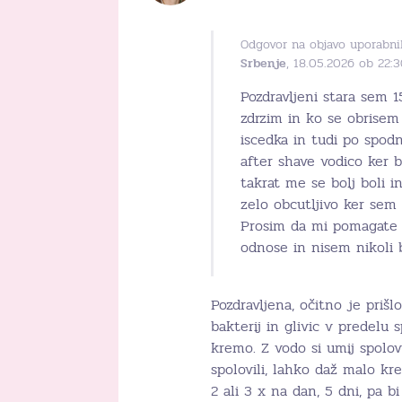
Odgovor na objavo uporabni
Srbenje
, 18.05.2026 ob 22:
Pozdravljeni stara sem 
zdrzim in ko se obrisem
iscedka in tudi po spod
after shave vodico ker b
takrat me se bolj boli i
zelo obcutljivo ker sem 
Prosim da mi pomagate k
odnose in nisem nikoli b
Pozdravljena, očitno je prišl
bakterij in glivic v predelu 
kremo. Z vodo si umij spolo
spolovili, lahko daž malo kr
2 ali 3 x na dan, 5 dni, pa bi