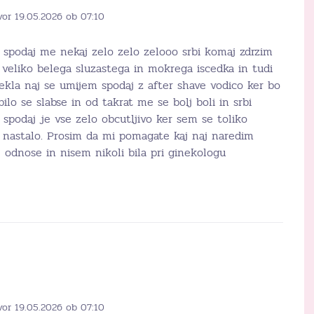
vor 19.05.2026 ob 07:10
t spodaj me nekaj zelo zelo zelooo srbi komaj zdrzim
 veliko belega sluzastega in mokrega iscedka in tudi
ekla naj se umijem spodaj z after shave vodico ker bo
ilo se slabse in od takrat me se bolj boli in srbi
spodaj je vse zelo obcutljivo ker sem se toliko
e nastalo. Prosim da mi pomagate kaj naj naredim
 odnose in nisem nikoli bila pri ginekologu
vor 19.05.2026 ob 07:10