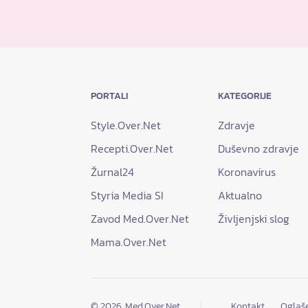
PORTALI
KATEGORIJE
Style.Over.Net
Zdravje
Recepti.Over.Net
Duševno zdravje
Žurnal24
Koronavirus
Styria Media SI
Aktualno
Zavod Med.Over.Net
Življenjski slog
Mama.Over.Net
© 2026. Med.Over.Net
Kontakt
Oglaš