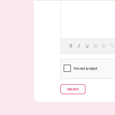
Failed to initialize plugin: wplink
OBJAVI