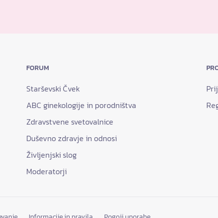
FORUM
PRO
Starševski Čvek
Pri
ABC ginekologije in porodništva
Reg
Zdravstvene svetovalnice
Duševno zdravje in odnosi
Življenjski slog
Moderatorji
evanje
Informacije in pravila
Pogoji uporabe