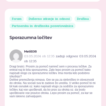
Forum
Duševno zdravje in odnosi
Družina
Partnerska in družinska posvetovalnica
Sporazumna ločitev
Meti836
03.05.2024 ob 12:35
zadnji odgovor 03.05.2024
ob 12:35
Dragi bralci. Prosim za pomoč namreč sem v procesu ločitve. Za
enkrat naj bi bila sporazumna. Zato lepo prosim za pomoč kako
napisati vlogo za sporazumno ločitev. Ima morda kdo podobno
izkušnjo?
Delitve premoženja nimava. Gre se pa za skrbništvo in obveznosti
do otroka. Na sociali sva te zadeve že uredila. V veliko pomoč bi mi
bil kak osnutek oz. kako napisati vlogo za sodišče za sporazumno
ločitev, kaj vse upoštevati, da bo prav za otroka oz. da bodo
upoštevane vse pravice otroka. Lepo prosim za pomoč, za kar se
vam iskreno zahvaljujem.