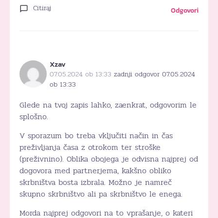
Citiraj
Odgovori
Xzav
07.05.2024 ob 13:33
zadnji odgovor 07.05.2024
ob 13:33
Glede na tvoj zapis lahko, zaenkrat, odgovorim le
splošno.
V sporazum bo treba vključiti način in čas
preživljanja časa z otrokom ter stroške
(preživnino). Oblika obojega je odvisna najprej od
dogovora med partnerjema, kakšno obliko
skrbništva bosta izbrala. Možno je namreč
skupno skrbništvo ali pa skrbništvo le enega.
Morda najprej odgovori na to vprašanje, o kateri